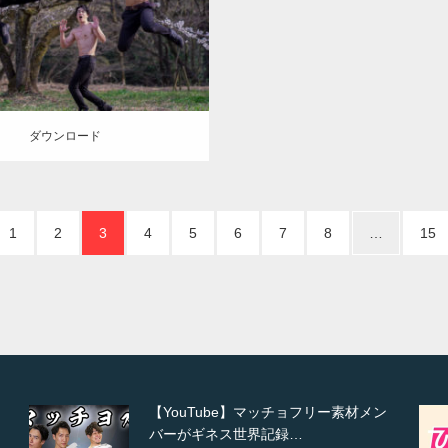
筋肉
腹筋
闘うマッチョ
ロード
ダウンロード
1
2
3
4
5
6
7
8
…
15
【TV】TBS番組「ひるおび」にてマ
ッスルプラスが紹介されま…