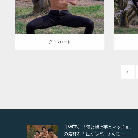
AKIHITO(細マッチョ)
腹筋
上腕二頭筋
ダウンロード
ダウン
ダウンロード
ッチョ」
【YouTube】マッチョフリー素材メン
…
バーがギネス世界記録…