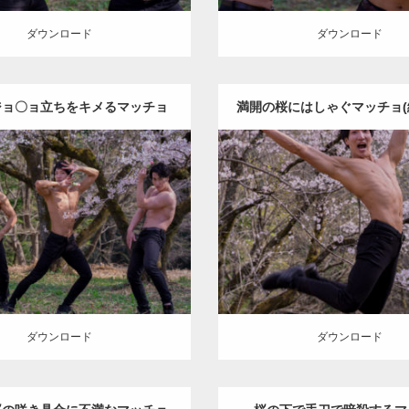
ダウンロード
ダウンロード
ジョ〇ョ立ちをキメるマッチョ
満開の桜にはしゃぐマッチョ(
Update:
2021.07.8
Update:
2022.08.20
ory:
桜とマッチョ
kaichan
Category:
桜とマッチョ
ka
KIHITO(細マッチョ)
腹筋
AKIHITO(細マッチョ
ロード
ダウンロード
ダウンロード
ダウンロード