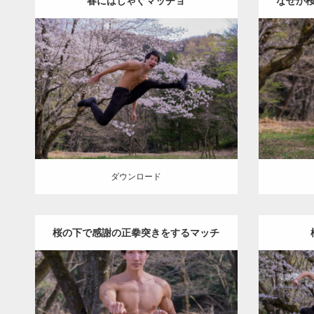
春にはしゃぐマッチョ
なぜか
Update:
2021.07.8
Category:
桜とマッチョ
kaichan
Categ
AKIHITO(細マッチョ)
腹筋
SO
ダウンロード
ダウン
ダウンロード
桜の下で感謝の正拳突きをするマッチ
ョ(縦写真)
Update:
2022.08.20
Categ
Category:
桜とマッチョ
kaichan
AKIHI