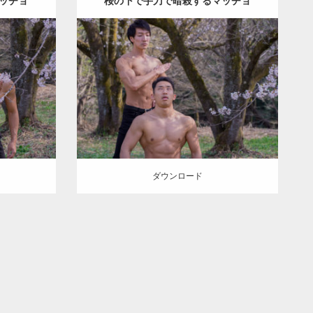
ッチョ
桜の下で手刀で暗殺するマッチョ
Update:
2021.07.8
ichan
Category:
桜とマッチョ
kaichan
筋肉
上腕
AKIHITO(細マッチョ)
外資系筋肉
手刀
ョ
マッチョ
ダウンロード
ダウンロード