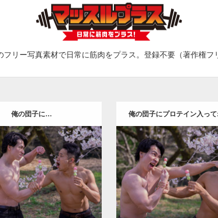
のフリー写真素材で日常に筋肉をプラス。登録不要（著作権フ
俺の団子に…
俺の団子にプロテイン入って
ねーか！！
Update:
2021.07.7
Update:
2021.07.7
Category:
桜とマッチョ
ka
ory:
桜とマッチョ
kaichan
SOSUKE
外資系筋肉
肩
殴ら
E
外資系筋肉
殴られマッチョ
ョ
ロード
ダウンロード