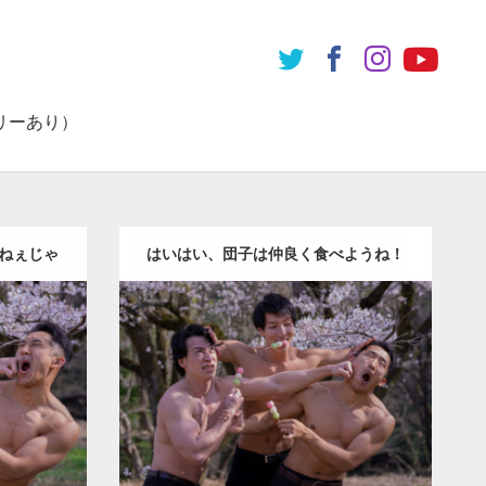
リーあり）
ねぇじゃ
はいはい、団子は仲良く食べようね！
Update:
2021.07.1
ichan
Category:
桜とマッチョ
kaichan
れマッチ
AKIHITO(細マッチョ)
SOSUKE
外資系
筋肉
肩
殴られマッチョ
ダウンロード