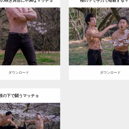
桜の咲き具合に不満なマッチョ
桜の下で手刀で暗殺するマ
(縦写真)
Update:
2021.07.8
Update:
2021.07.1
Category:
桜とマッチョ
ka
ory:
桜とマッチョ
kaichan
AKIHITO(細マッチョ)
外資系
SUKE
大胸筋
上腕三頭筋
三頭筋
手刀マッチ
ロード
ダウンロード
ダウンロード
ダウンロード
桜の下で闘うマッチョ
Update:
2021.07.8
ory:
桜とマッチョ
kaichan
TO(細マッチョ)
SOSUKE
外資系