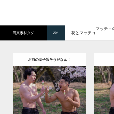
マッチョ
花とマッチョ
写真素材タグ
204
お前の団子旨そうだなぁ！
Update:
2021.06.30
Category:
桜とマッチョ
kaichan
Categ
SOSUKE
外資系筋肉
SOSUK
ダウンロード
ダウン