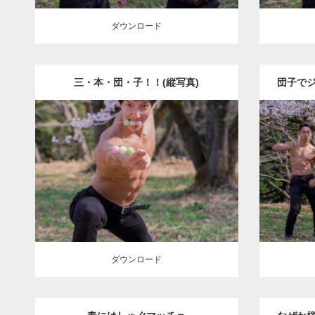
ダウンロード
三・本・団・子！！(縦写真)
団子で
Update:
2021.07.7
Category:
桜とマッチョ
kaichan
Categ
AKIHITO(細マッチョ)
腹筋
A
ダウンロード
ダウン
ダウンロード