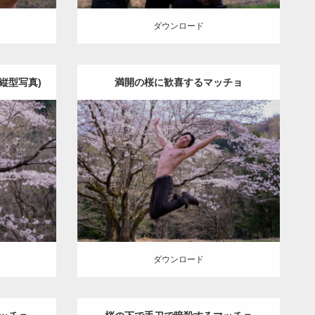
ダウンロード
縦型写真)
満開の桜に歓喜するマッチョ
Update:
2022.08.20
ichan
Category:
桜とマッチョ
kaichan
)
SOSUKE
ダウンロード
ダウンロード