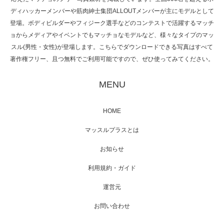
NHK「所さん！事件ですよ」に取材されまし
ディハッカーメンバーや筋肉紳士集団ALLOUTメンバーが主にモデルとして
た（6/8放送）
登場。ボディビルダーやフィジーク選手などのコンテストで活躍するマッチ
ョからメディアやイベントでもマッチョなモデルなど、様々なタイプのマッ
スル(男性・女性)が登場します。こちらでダウンロードできる写真はすべて
著作権フリー、且つ無料でご利用可能ですので、ぜひ使ってみてください。
映画「黄金泥棒」へマッスルプラスメンバー
が出演
MENU
HOME
映画「メカバース」舞台挨拶へマッスルプラ
マッスルプラスとは
スメンバーが出演（3…
お知らせ
利用規約・ガイド
運営元
【TV】NHK BS「COOL JAPAN 」にてマッス
ルプ…
お問い合わせ