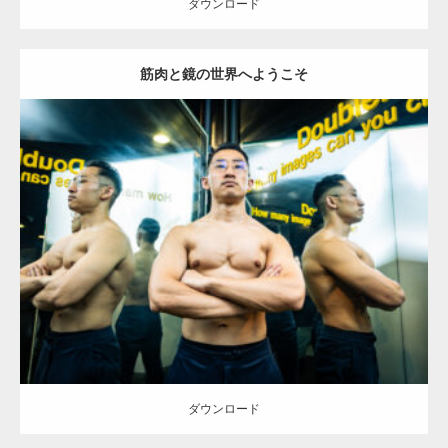
ダウンロード
【YouTube】マッチョフリー素材メンバーが
ギネス世界記録…
筋肉と鏡の世界へようこそ
【TV】TBS番組「ひるおび」にてマッスルプ
ラスが紹介されま…
Update:
2025.10.30
Category:
科学技術館のマッチョ
オレンジの人
外資系筋肉
大胸筋
千
代田区（東京）
TOKYO FMラジオ番組「ONE MORNING」
で紹介さ…
ダウンロード
NHK「所さん！事件ですよ」に取材されまし
た（6/8放送）
ダウンロード