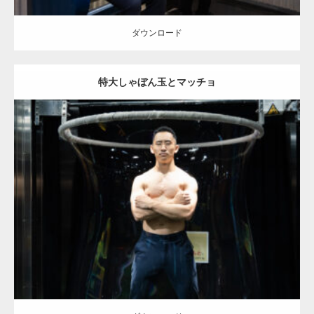
ダウンロード
特大しゃぼん玉とマッチョ
Update:
2025.10.30
Category:
科学技術館のマッチョ
オレンジの人
外資系筋肉
大胸筋
千
代田区（東京）
ダウンロード