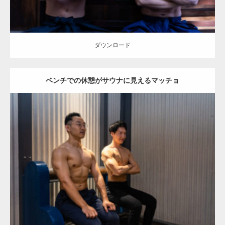
ダウンロード
ベンチでの休憩がサウナに見えるマッチョ
Update:
2025.10.30
Category:
科学技術館のマッチョ
オレンジの人
AKIHITO(細マッチョ)
外資系筋肉
大胸筋
肩
千代田区（東京）
ダウンロード