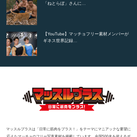
【YouTube】マッチョフリー素材メンバーが
ギネス世界記録…
【TV】TBS番組「ひるおび」にてマッスルプ
ラスが紹介されま…
TOKYO FMラジオ番組「ONE MORNING」
で紹介さ…
マッスルプラスは「日常に筋肉をプラス！」をテーマにマニアックな要望に
応えたマッチョのフリー写真素材を掲載しています。全国500名を超えるボ