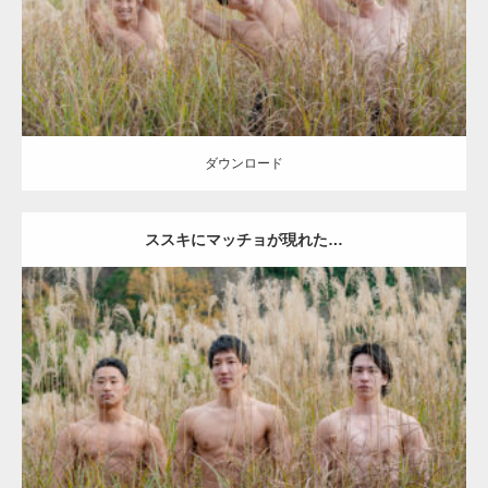
ダウンロード
ダウンロード
ススキにマッチョが現れた…
Update:
2022.01.20
Category:
紅葉とマッチョ2
inori
AKIHITO(細マッチョ)
SOSUKE
外資
系筋肉
ダウンロード