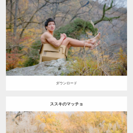
Update:
2022.01.22
Category:
紅葉とマッチョ2
inori
AKIHITO(細マッチョ)
上腕三頭筋
捨
てマッチョ
ダウンロード
ダウンロード
ススキのマッチョ