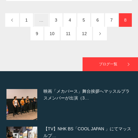
NHK「所さん！事件ですよ」に取材されまし
た（6/8放送）
1
…
3
4
5
6
7
8
9
10
11
12
映画「黄金泥棒」へマッスルプラスメンバー
が出演
ブログ一覧
映画「メカバース」舞台挨拶へマッスルプラ
スメンバーが出演（3…
【TV】NHK BS「COOL JAPAN 」にてマッス
ルプ…