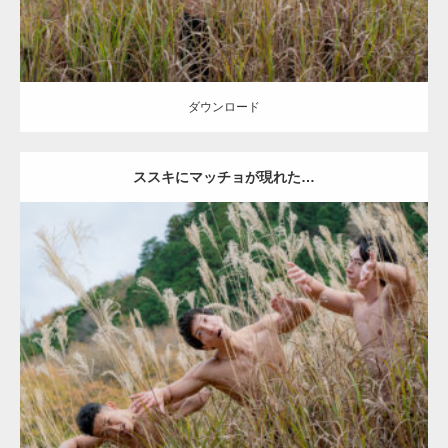
ダウンロード
ススキにマッチョが現れた…
Update:
2022.01.20
Category:
紅葉とマッチョ2
inori
AKIHITO(細マッチョ)
SOSUKE
外資
系筋肉
ダウンロード