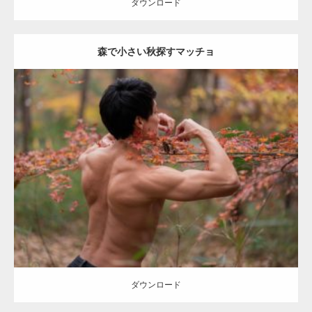
ダウンロード
森で小さい秋探すマッチョ
Update:
2022.01.20
Category:
紅葉とマッチョ2
kaichan
AKIHITO(細マッチョ)
上腕三頭
筋
背中
肩
ダウンロード
ダウンロード