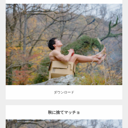
Update:
2022.01.22
Category:
紅葉とマッチョ2
inori
AKIHITO(細マッチョ)
上腕三頭筋
捨
てマッチョ
ダウンロード
ダウンロード
秋に捨てマッチョ