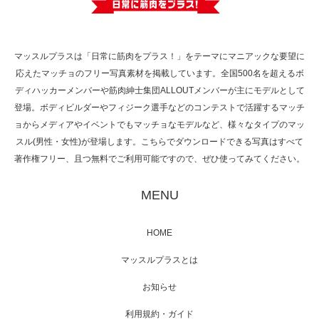
で紹介さ…
マッスルプラスは「日常に筋肉をプラス！」をテーマにマニアックな要望に
応えたマッチョのフリー写真素材を掲載しています。全国500名を超えるボ
NHK「所さん！事件ですよ」に取材されまし
ディハッカーメンバーや筋肉紳士集団ALLOUTメンバーが主にモデルとして
た（6/8放送）
登場。ボディビルダーやフィジーク選手などのコンテストで活躍するマッチ
ョからメディアやイベントでもマッチョなモデルなど、様々なタイプのマッ
スル(男性・女性)が登場します。こちらでダウンロードできる写真はすべて
著作権フリー、且つ無料でご利用可能ですので、ぜひ使ってみてください。
映画「黄金泥棒」へマッスルプラスメンバー
が出演
MENU
HOME
映画「メカバース」舞台挨拶へマッスルプラ
マッスルプラスとは
スメンバーが出演（3…
お知らせ
利用規約・ガイド