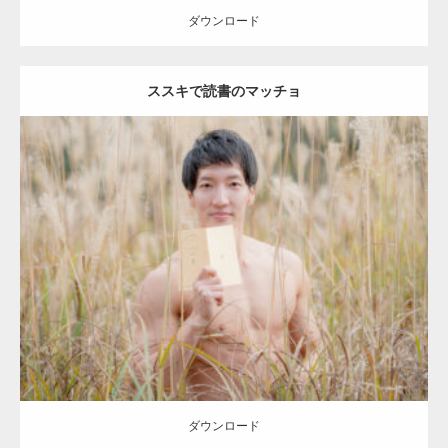
ダウンロード
ススキで読書のマッチョ
【YouTube】マッチョフリー素材メンバーが
ギネス世界記録…
Update:
2022.01.20
【TV】TBS番組「ひるおび」にてマッスルプ
Category:
紅葉とマッチョ2
inori
AKIHITO(細マッチョ)
ラスが紹介されま…
ダウンロード
TOKYO FMラジオ番組「ONE MORNING」
で紹介さ…
ダウンロード