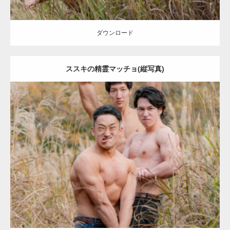
ダウンロード
ススキの精霊マッチョ(縦写真)
Update:
2022.01.20
Category:
紅葉とマッチョ
inori
AKIHITO(細マッチョ)
SOSUKE
外資
系筋肉
ダウンロード