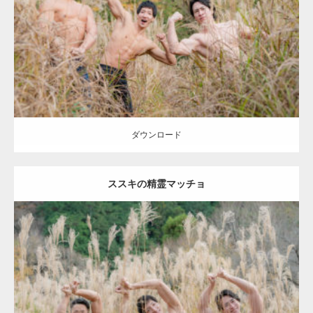
Category:
紅葉とマッチョ2
inori
AKIHITO(細マッチョ)
SOSUKE
外資
系筋肉
ダウンロード
ダウンロード
ススキの精霊マッチョ
Update:
2022.01.20
Category:
紅葉とマッチョ2
inori
AKIHITO(細マッチョ)
SOSUKE
外資
系筋肉