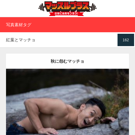
写真素材タグ
紅葉とマッチョ
162
秋に怨むマッチョ
Update:
2022.01.22
Category:
紅葉とマッチョ2
kaichan
外資系筋肉
ダウンロード