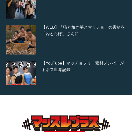
【WEB】「猫と焼き芋とマッチョ」の素材を
「ねとらぼ」さんに…
【YouTube】マッチョフリー素材メンバーが
ギネス世界記録…
【TV】TBS番組「ひるおび」にてマッスルプ
ラスが紹介されま…
TOKYO FMラジオ番組「ONE MORNING」