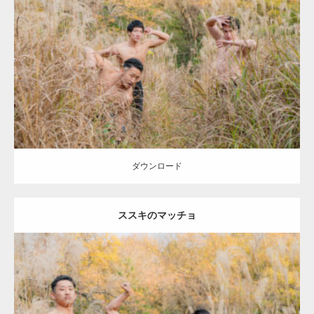
Update:
2022.01.20
Category:
紅葉とマッチョ2
inori
AKIHITO(細マッチョ)
SOSUKE
外資
系筋肉
ダウンロード
ダウンロード
ススキのマッチョ
Update:
2022.01.20