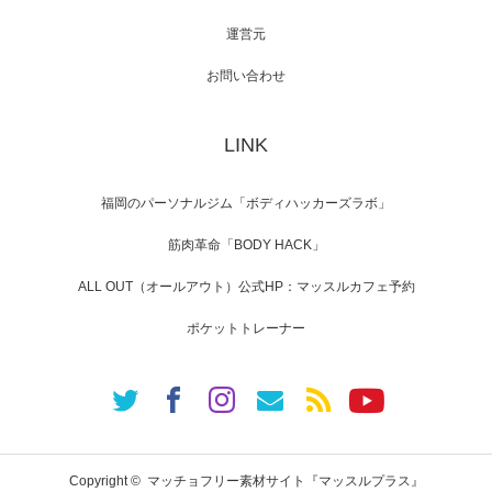
運営元
【TV】NHK BS「COOL JAPAN 」にてマッス
ルプ…
お問い合わせ
LINK
【WEB】「猫と焼き芋とマッチョ」の素材を
「ねとらぼ」さんに…
福岡のパーソナルジム「ボディハッカーズラボ」
筋肉革命「BODY HACK」
ALL OUT（オールアウト）公式HP：マッスルカフェ予約
ポケットトレーナー
Copyright ©
マッチョフリー素材サイト『マッスルプラス』