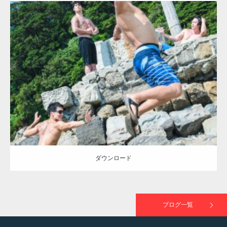
ラスが紹介されま…
Update:
2021.07.7
TOKYO FMラジオ番組「ONE MORNING」
Category:
海のマッチョ2
inori
AKIHITO(細マッチョ)
SOSUKE
外資系
で紹介さ…
筋肉
闘うマッチョ
ダウンロード
NHK「所さん！事件ですよ」に取材されまし
た（6/8放送）
ダウンロード
映画「黄金泥棒」へマッスルプラスメンバー
が出演
ブログ一覧