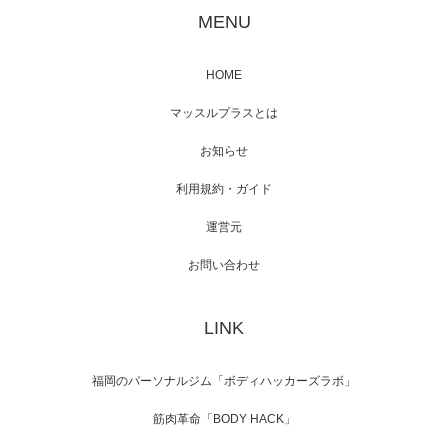
が出演
MENU
HOME
映画「メカバース」舞台挨拶へマッスルプラ
マッスルプラスとは
スメンバーが出演（3…
お知らせ
利用規約・ガイド
運営元
【TV】NHK BS「COOL JAPAN 」にてマッス
ルプ…
お問い合わせ
LINK
【WEB】「猫と焼き芋とマッチョ」の素材を
「ねとらぼ」さんに…
福岡のパーソナルジム「ボディハッカーズラボ」
筋肉革命「BODY HACK」