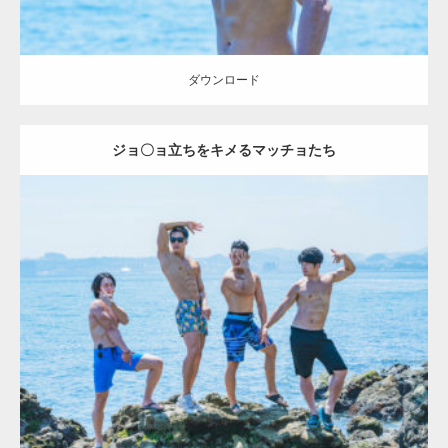
ダウンロード
ジョ〇ョ立ちをキメるマッチョたち
Update:
2023.09.6
Category:
海のマッチョ2
inori
AKIHITO(細マッチョ)
SOSUKE
外資系
筋肉
腹筋
ダウンロード