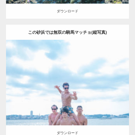
ダウンロード
この砂浜では無双の騎馬マッチョ(縦写真)
Update:
2023.09.6
Category:
海のマッチョ2
inori
AKIHITO(細マッチョ)
SOSUKE
外資系
筋肉
ダウンロード
ダウンロード