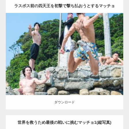
ラスボス前の四天王を初撃で撃ち払おうとするマッチョ
(縦写真)
Update:
2023.09.6
Category:
海のマッチョ2
inori
AKIHITO(細マッチョ)
SOSUKE
外資系
筋肉
背中
闘うマッチョ
ダウンロード
【YouTube】マッチョフリー素材メンバーが
ギネス世界記録…
ダウンロード
世界を救うため最後の戦いに挑むマッチョ1(縦写真)
【TV】TBS番組「ひるおび」にてマッスルプ