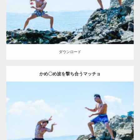
ダウンロード
ダウンロード
かめ〇め波を撃ち合うマッチョ
Update:
2023.02.6
Category:
海のマッチョ2
inori
外資系筋肉
闘うマッチョ
ダウンロード