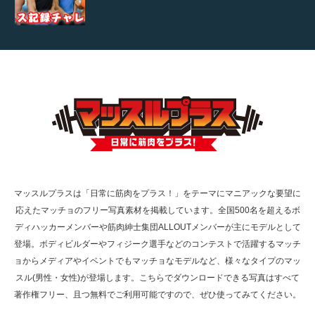
【TV】TBS番組「ひるおび」にてマッスルプ
ラスが紹介されま…
TOKYO FMラジオ番組「ONE MORNING」
で紹介さ…
マッスルプラスは「日常に筋肉をプラス！」をテーマにマニアックな要望に
応えたマッチョのフリー写真素材を掲載しています。全国500名を超えるボ
NHK「所さん！事件ですよ」に取材されまし
ディハッカーメンバーや筋肉紳士集団ALLOUTメンバーが主にモデルとして
た（6/8放送）
登場。ボディビルダーやフィジーク選手などのコンテストで活躍するマッチ
ョからメディアやイベントでもマッチョなモデルなど、様々なタイプのマッ
スル(男性・女性)が登場します。こちらでダウンロードできる写真はすべて
著作権フリー、且つ無料でご利用可能ですので、ぜひ使ってみてください。
映画「黄金泥棒」へマッスルプラスメンバー