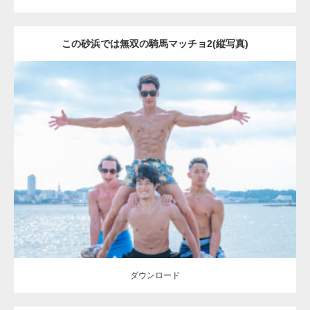
この砂浜では無双の騎馬マッチョ2(縦写真)
Update:
2023.09.6
Category:
海のマッチョ2
AKIHITO(細マッチョ)
SOSUKE
外資系筋肉
ダウンロード
ダウンロード