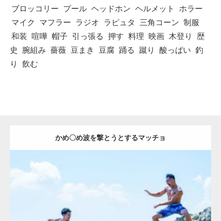
ブロッコリー
プール
ヘッドホン
ヘルメット
ホラー
マイク
マフラー
ラジオ
ラピュタ
三角コーン
制服
和装
喧嘩
帽子
引っ張る
押す
料理
映画
木登り
歴
史
腕組み
薔薇
豆まき
豆腐
踊る
蹴り
酸っぱい
釣
り
飲む
かめ〇め波を撃とうとするマッチョ
Update:
2021.07.1
Category:
海のマッチョ2
inori
AKIHITO(細マッチョ)
外資系筋肉
肩
闘うマッチョ