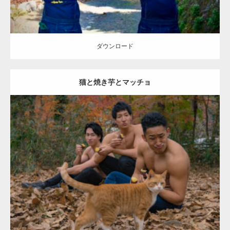
ダウンロード
猫と焼き芋とマッチョ
【YouTube】マッチョフリー素材メンバーが
ギネス世界記録…
Update:
2022.01.22
Category:
紅葉とマッチョ
inori
AKIHITO(細マッチョ)
SOSUKE
外資
系筋肉
【TV】TBS番組「ひるおび」にてマッスルプ
ラスが紹介されま…
ダウンロード