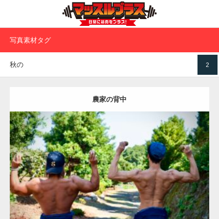
写真素材タグ
秋の
2
農家の背中
Update:
2023.02.11
Category:
キウイ農家のマッチョ
その他
ONIKKY(デカいよ)
AKIHITO(細マッチョ)
背中
肩
唐津 (佐賀)
ダウンロード