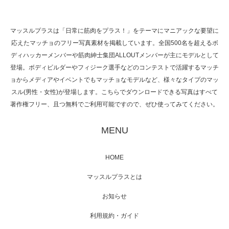
マッスルプラスは「日常に筋肉をプラス！」をテーマにマニアックな要望に
応えたマッチョのフリー写真素材を掲載しています。全国500名を超えるボ
TOKYO FMラジオ番組「ONE MORNING」
ディハッカーメンバーや筋肉紳士集団ALLOUTメンバーが主にモデルとして
で紹介さ…
登場。ボディビルダーやフィジーク選手などのコンテストで活躍するマッチ
ョからメディアやイベントでもマッチョなモデルなど、様々なタイプのマッ
スル(男性・女性)が登場します。こちらでダウンロードできる写真はすべて
著作権フリー、且つ無料でご利用可能ですので、ぜひ使ってみてください。
NHK「所さん！事件ですよ」に取材されまし
た（6/8放送）
MENU
HOME
映画「黄金泥棒」へマッスルプラスメンバー
マッスルプラスとは
が出演
お知らせ
利用規約・ガイド