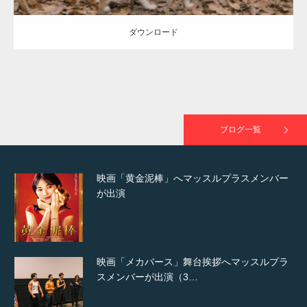
TOKYO FMラジオ番組「ONE MORNING」
で紹介さ…
ダウンロード
NHK「所さん！事件ですよ」に取材されまし
た（6/8放送）
ブログ一覧
映画「黄金泥棒」へマッスルプラスメンバー
が出演
映画「メカバース」舞台挨拶へマッスルプラ
スメンバーが出演（3…