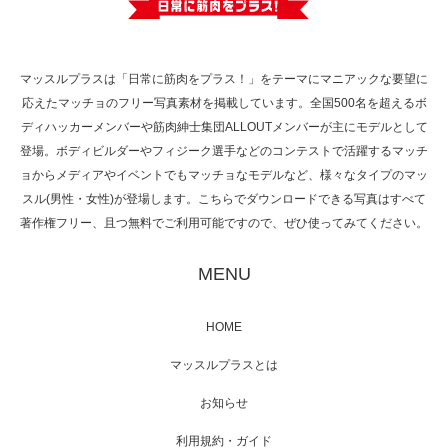
で紹介さ…
マッスルプラスは「日常に筋肉をプラス！」をテーマにマニアックな要望に
応えたマッチョのフリー写真素材を掲載しています。全国500名を超えるボ
NHK「所さん！事件ですよ」に取材されまし
ディハッカーメンバーや筋肉紳士集団ALLOUTメンバーが主にモデルとして
た（6/8放送）
登場。ボディビルダーやフィジーク選手などのコンテストで活躍するマッチ
ョからメディアやイベントでもマッチョなモデルなど、様々なタイプのマッ
スル(男性・女性)が登場します。こちらでダウンロードできる写真はすべて
著作権フリー、且つ無料でご利用可能ですので、ぜひ使ってみてください。
映画「黄金泥棒」へマッスルプラスメンバー
が出演
MENU
HOME
映画「メカバース」舞台挨拶へマッスルプラ
マッスルプラスとは
スメンバーが出演（3…
お知らせ
利用規約・ガイド