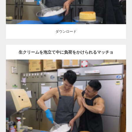
ダウンロード
生クリームを泡立て中に負荷をかけられるマッチョ
Update:
2023.02.11
Category:
ケーキ屋さんのマッチョ
オレンジの人
AKIHITO(細マッチ
ョ)
TOSHI(大胸筋)
肩
和白 (福岡)
ダウンロード