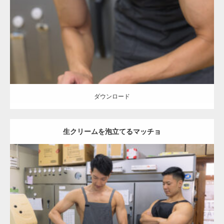
Category:
ケーキ屋さんのマッチョ
オレンジの人
AKIHITO(細マッチ
ョ)
上腕二頭筋
肩
和白 (福岡)
ダウンロード
ダウンロード
生クリームを泡立てるマッチョ
Update:
2023.02.11
Category:
ケーキ屋さんのマッチョ
オレンジの人
AKIHITO(細マッチ
ョ)
TOSHI(大胸筋)
肩
和白 (福岡)