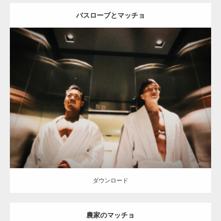
バスローブとマッチョ
Update:
2023.02.11
Category:
タオルとマッチョ
オレンジの人
TOSHI(大胸筋)
AKIHITO(細マッチョ)
大胸筋
宗像 (福岡)
ダウンロード
ダウンロード
農家のマッチョ