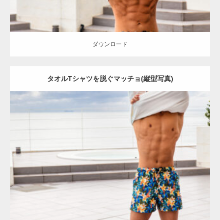
ダウンロード
タオルTシャツを脱ぐマッチョ(縦型写真)
Update:
2023.02.11
Category:
タオルとマッチョ
その他
AKIHITO(細マッチョ)
腹筋
宗像
(福岡)
ダウンロード