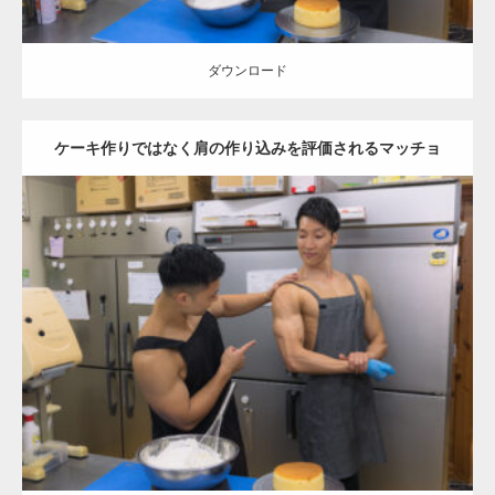
ダウンロード
ケーキ作りではなく肩の作り込みを評価されるマッチョ
Update:
2023.02.11
Category:
ケーキ屋さんのマッチョ
オレンジの人
TOSHI(大胸筋)
AKIHITO(細マッチョ)
肩
和白 (福岡)
ダウンロード