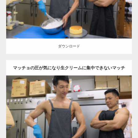
ダウンロード
ダウンロード
マッチョの圧が気になり生クリームに集中できないマッチ
ョ
Update:
2023.02.11
Category:
ケーキ屋さんのマッチョ
オレンジの人
AKIHITO(細マッチ
ョ)
TOSHI(大胸筋)
大胸筋
肩
和白 (福岡)
ダウンロード