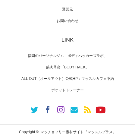
運営元
【TV】NHK BS「COOL JAPAN 」にてマッス
ルプ…
お問い合わせ
LINK
【WEB】「猫と焼き芋とマッチョ」の素材を
「ねとらぼ」さんに…
福岡のパーソナルジム「ボディハッカーズラボ」
筋肉革命「BODY HACK」
ALL OUT（オールアウト）公式HP：マッスルカフェ予約
ポケットトレーナー
Copyright ©
マッチョフリー素材サイト『マッスルプラス』