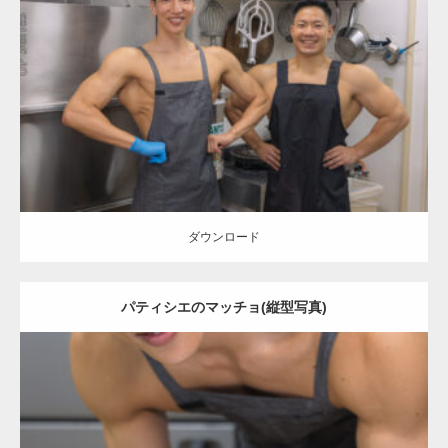
Update:
2023.02.11
Category:
ケーキ屋さんのマッチョ
オレンジの人
AKIHITO(細マッチ
ョ)
TOSHI(大胸筋)
肩
和白 (福岡)
ダウンロード
ダウンロード
パティシエのマッチョ(縦型写真)
Update:
2023.02.11