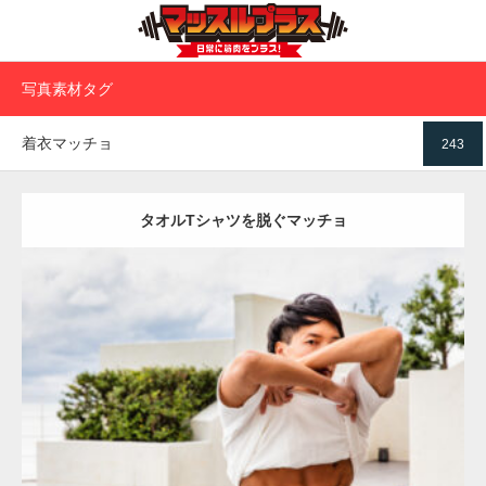
写真素材タグ
着衣マッチョ
243
タオルTシャツを脱ぐマッチョ
Update:
2023.02.11
Category:
タオルとマッチョ
オレンジの人
AKIHITO(細マッチョ)
腹
筋
宗像 (福岡)
ダウンロード