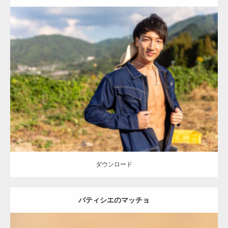
Update:
2023.02.11
Category:
芋掘りのマッチョ
オレンジの人
AKIHITO(細マッチョ)
腹
筋
唐津 (佐賀)
ダウンロード
ダウンロード
パティシエのマッチョ