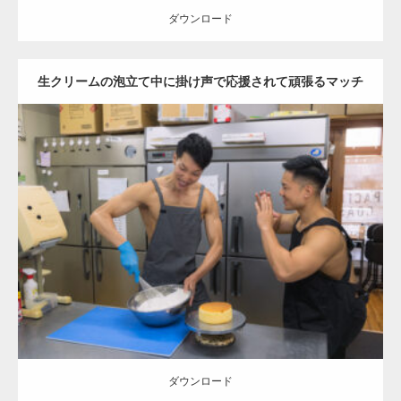
ダウンロード
生クリームの泡立て中に掛け声で応援されて頑張るマッチ
【YouTube】マッチョフリー素材メンバーが
ギネス世界記録…
ョ
Update:
2023.02.11
Category:
ケーキ屋さんのマッチョ
オレンジの人
TOSHI(大胸筋)
【TV】TBS番組「ひるおび」にてマッスルプ
AKIHITO(細マッチョ)
肩
和白 (福岡)
ラスが紹介されま…
ダウンロード
TOKYO FMラジオ番組「ONE MORNING」
で紹介さ…
ダウンロード