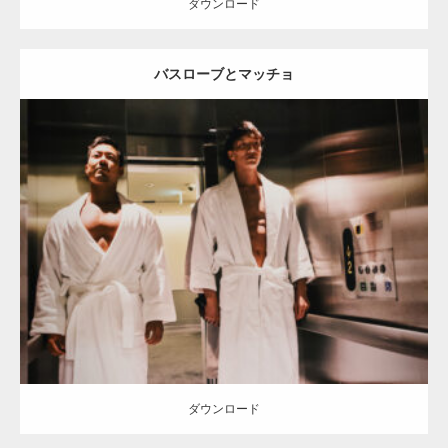
ダウンロード
バスローブとマッチョ
Update:
2023.02.11
Category:
タオルとマッチョ
オレンジの人
TOSHI(大胸筋)
AKIHITO(細マッチョ)
大胸筋
宗像 (福岡)
ダウンロード
ダウンロード