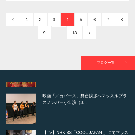
NHK「所さん！事件ですよ」に取材されまし
た（6/8放送）
1
2
3
4
5
6
7
8
9
…
18
映画「黄金泥棒」へマッスルプラスメンバー
が出演
ブログ一覧
映画「メカバース」舞台挨拶へマッスルプラ
スメンバーが出演（3…
【TV】NHK BS「COOL JAPAN 」にてマッス
ルプ…