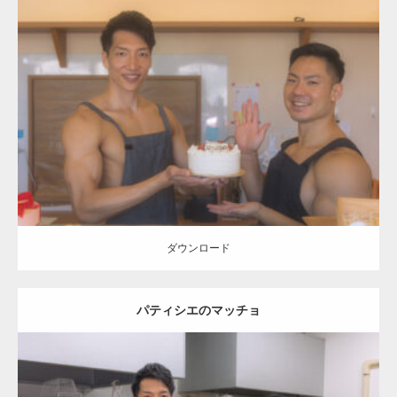
Update:
2023.02.11
Category:
ケーキ屋さんのマッチョ
オレンジの人
AKIHITO(細マッチ
ョ)
TOSHI(大胸筋)
上腕二頭筋
肩
和白 (福岡)
ダウンロード
ダウンロード
パティシエのマッチョ