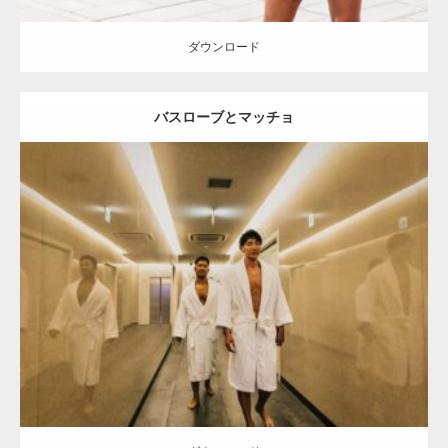
ダウンロード
バスローブとマッチョ
Update:
2023.02.11
Category:
タオルとマッチョ
オレンジの人
AKIHITO(細マッチョ)
TOSHI(大胸筋)
腹筋
宗像 (福岡)
ダウンロード