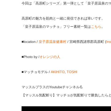
今回は「高原町シリーズ」第一弾として「皇子原温泉の
高原町の魅力を筋肉と一緒に発信できれば幸いです。
「皇子原温泉のマッチョ」フリー素材一覧は
こちら
。
■location /
皇子原温泉健康村
/ 宮崎県西諸県郡高原町 (
In
■Photo by /
オレンジの人
■マッチョモデル /
AKIHITO
,
TOSHI
マッスルプラスのYoutubeチャンネル💪
【マッスル気配斬り】マッチョが気配斬りで勝負したら