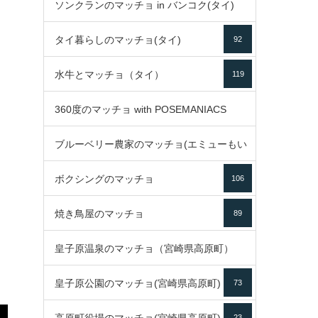
ソンクランのマッチョ in バンコク(タイ)
35
タイ暮らしのマッチョ(タイ)
92
85
水牛とマッチョ（タイ）
119
360度のマッチョ with POSEMANIACS
ブルーベリー農家のマッチョ(エミューもい
49
ボクシングのマッチョ
るよ)
106
72
焼き鳥屋のマッチョ
89
皇子原温泉のマッチョ（宮崎県高原町）
皇子原公園のマッチョ(宮崎県高原町)
73
133
23