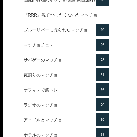
高原町役場のマッチョ(宮崎県高原町)
『RRR』観て○○したくなったマッチョ
ブルーリバーに撮られたマッチョ
10
16
マッチョチェス
26
サバゲーのマッチョ
73
瓦割りのマッチョ
51
オフィスで筋トレ
66
ラジオのマッチョ
70
アイドルとマッチョ
59
ホテルのマッチョ
68