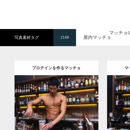
マッチョ
屋内マッチョ
写真素材タグ
2149
プロテインを作るマッチョ
マ
Update:
2021.07.6
Category
Category:
バーのマッチョ
AKIHI
ダウンロード
ダウン