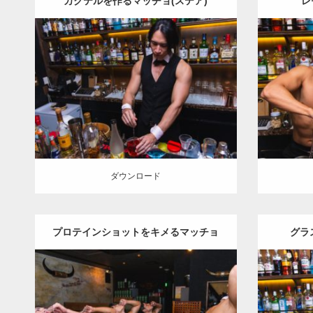
カクテルを作るマッチョ(ステア)
レ
Update:
2021.07.1
Category
Category:
バーのマッチョ
ダウンロード
ダウン
ダウンロード
プロテインショットをキメるマッチョ
グラ
Update:
2021.07.6
Category:
バーのマッチョ
Ca