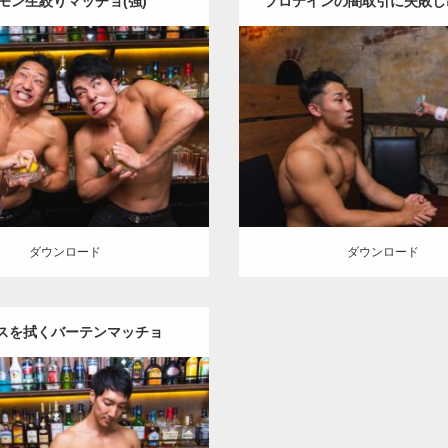
モン生絞りマッチョ(強)
プロテインの闇取引に失敗し
るマッチョ1
Update:
2023.09.6
Update:
2021.07.6
:
バーのマッチョ
オレンジの人
Category:
バーのマッチョ
外
外資系筋肉
大胸筋
肩
殴られマッ
ロード
ダウンロード
ダウンロード
ダウンロード
スを拭くバーテンマッチョ
Update:
2021.07.2
tegory:
バーのマッチョ