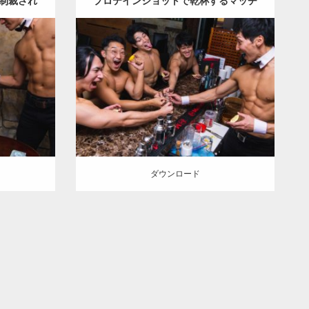
制裁され
プロテインショットで乾杯するマッチ
ョ
Update:
2021.07.6
資系筋肉
Category:
バーのマッチョ
チョ
ダウンロード
ダウンロード