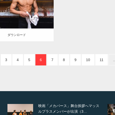
ロード
ダウンロード
3
4
5
6
7
8
9
10
11
ス
【TV】NHK BS「COOL JAPAN 」に
てマッスルプ…