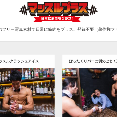
のフリー写真素材で日常に筋肉をプラス。登録不要（著作権フ
ッスルクラッシュアイス
ぼったくりバーに例のごとく
さん現れて怯えるマッ
Update:
2021.07.6
Update:
2023.09.6
:
バーのマッチョ
オレンジの人
Category:
バーのマッチョ
オ
TO(細マッチョ)
大胸筋
上腕二頭
SOSUKE
外資系筋肉
大
筋
肩
腹筋
血管
ダウンロード
ロード