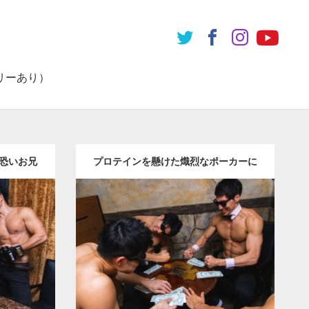
リーあり）
恐いお兄
プロテインを懸けた熾烈なポーカーに
チョ
終止符が打たれた
Update:
2021.07.6
レンジの人
Category:
バーのマッチョ
胸筋
ダウンロード