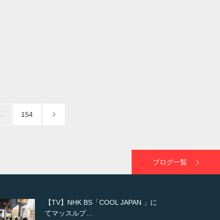
…
154
ブログ一覧
【WEB】「猫と焼き芋とマッチョ」
の素材を「ねとらぼ」さんに…