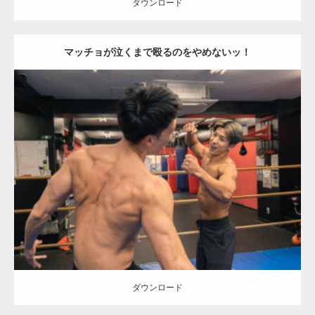
ダウンロード
マッチョが泣くまで殴るのをやめないッ！
Update:
2023.06.3
Category:
ボクシングのマッチョ
オレンジの人
AKIHITO(細マッチョ)
外資系筋肉
背中
闘うマッチョ
高田馬場（東京）
ダウンロード
ダウンロード