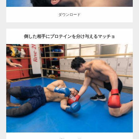
ダウンロード
倒した相手にプロテインを分け与えるマッチョ
Update:
2023.06.4
Category:
ボクシングのマッチョ
オレンジの人
SOSUKE
外資系筋肉
肩
殴られマッチョ
闘うマッチョ
高田馬場（東京）
ダウンロード