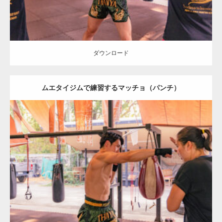
ダウンロード
ムエタイジムで練習するマッチョ（パンチ）
Update:
2023.09.8
Category:
ムエタイのマッチョ in チェンマイ(タイ)
オレンジの人
SOSUKE
上腕三頭筋
チェンマイ(タイ)
ダウンロード