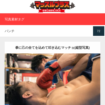
写真素材タグ
パンチ
72
拳に己の全てを込めて叩き込むマッチョ(縦型写真)
Update:
2023.06.4
Category:
ボクシングのマッチョ
オレンジの人
SOSUKE
外資系筋肉
肩
殴られマッチョ
闘うマッチョ
高田馬場（東京）
ダウンロード