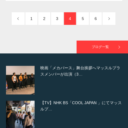
た（6/8放送）
1
2
3
4
5
6
映画「黄金泥棒」へマッスルプラスメンバー
が出演
ブログ一覧
映画「メカバース」舞台挨拶へマッスルプラ
スメンバーが出演（3…
【TV】NHK BS「COOL JAPAN 」にてマッス
ルプ…