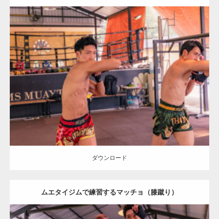
Update:
2023.09.8
Category:
ムエタイのマッチョ in チェンマイ(タイ)
オレンジの人
AKIHITO(細マッチョ)
SOSUKE
腹筋
チェンマイ(タイ)
ダウンロード
ダウンロード
ムエタイジムで練習するマッチョ（膝蹴り）