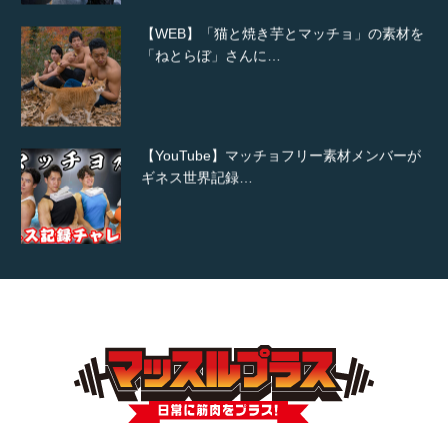
【WEB】「猫と焼き芋とマッチョ」の素材を
「ねとらぼ」さんに…
【YouTube】マッチョフリー素材メンバーが
ギネス世界記録…
【TV】TBS番組「ひるおび」にてマッスルプ
ラスが紹介されま…
TOKYO FMラジオ番組「ONE MORNING」
で紹介さ…