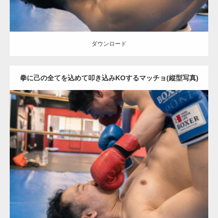
ダウンロード
拳に己の全てを込めて叩き込みKOするマッチョ(縦型写真)
Update:
2023.06.4
Category:
ボクシングのマッチョ
オレンジの人
SOSUKE
外資系筋肉
肩
殴られマッチョ
闘うマッチョ
高田馬場（東京）
ダウンロード