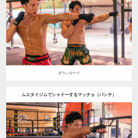
Update:
2023.09.7
Category:
ムエタイのマッチョ in チェンマイ(タイ)
オレンジの人
AKIHITO(細マッチョ)
SOSUKE
腹筋
チェンマイ(タイ)
ダウンロード
ダウンロード
ムエタイジムでシャドーするマッチョ（パンチ）
Update:
2023.09.8