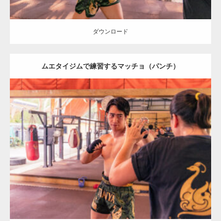
ダウンロード
ムエタイジムで練習するマッチョ（パンチ）
Update:
2023.09.8
Category:
ムエタイのマッチョ in チェンマイ(タイ)
オレンジの人
SOSUKE
上腕三頭筋
チェンマイ(タイ)
ダウンロード