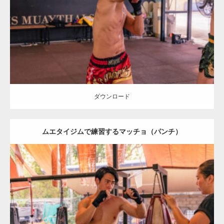
Category:
ムエタイのマッチョ in チェンマイ(タイ)
オレンジの人
AKIHITO(細マッチョ)
腹筋
チェンマイ(タイ)
ダウンロード
ダウンロード
ムエタイジムで練習するマッチョ（パンチ）
Update:
2023.09.8
Category:
ムエタイのマッチョ in チェンマイ(タイ)
オレンジの人
SOSUKE
チェンマイ(タイ)