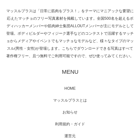
マッスルプラスは「日常に筋肉をプラス！」をテーマにマニアックな要望に
応えたマッチョのフリー写真素材を掲載しています。全国500名を超えるボ
NHK「所さん！事件ですよ」に取材されまし
ディハッカーメンバーや筋肉紳士集団ALLOUTメンバーが主にモデルとして
た（6/8放送）
登場。ボディビルダーやフィジーク選手などのコンテストで活躍するマッチ
ョからメディアやイベントでもマッチョなモデルなど、様々なタイプのマッ
スル(男性・女性)が登場します。こちらでダウンロードできる写真はすべて
著作権フリー、且つ無料でご利用可能ですので、ぜひ使ってみてください。
映画「黄金泥棒」へマッスルプラスメンバー
が出演
MENU
HOME
映画「メカバース」舞台挨拶へマッスルプラ
マッスルプラスとは
スメンバーが出演（3…
お知らせ
利用規約・ガイド
運営元
【TV】NHK BS「COOL JAPAN 」にてマッス