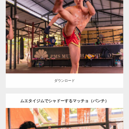
Update:
2023.09.7
Category:
ムエタイのマッチョ in チェンマイ(タイ)
オレンジの人
AKIHITO(細マッチョ)
チェンマイ(タイ)
ダウンロード
ダウンロード
ムエタイジムでシャドーするマッチョ（パンチ）