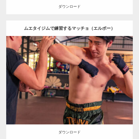
ダウンロード
【YouTube】マッチョフリー素材メンバーが
ムエタイジムで練習するマッチョ（エルボー）
ギネス世界記録…
【TV】TBS番組「ひるおび」にてマッスルプ
Update:
2023.09.8
ラスが紹介されま…
Category:
ムエタイのマッチョ in チェンマイ(タイ)
オレンジの人
SOSUKE
前腕
チェンマイ(タイ)
ダウンロード
TOKYO FMラジオ番組「ONE MORNING」
で紹介さ…
ダウンロード
NHK「所さん！事件ですよ」に取材されまし