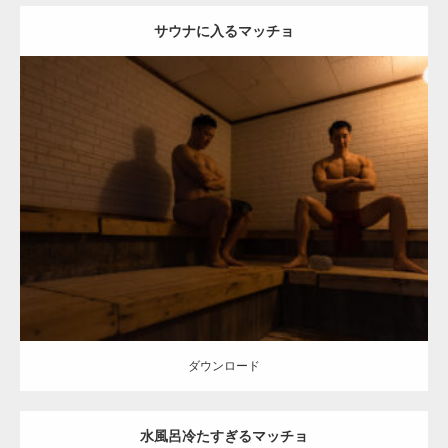
サウナに入るマッチョ
Update:
2023.02.21
Category:
皇子原温泉のマッチョ（宮崎県高原町）
オレンジの人
AKIHITO(細マッチョ)
TOSHI(大胸筋)
高原町（宮崎）
ダウンロード
ダウンロード
水風呂冷たすぎるマッチョ