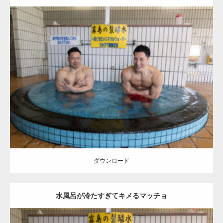
Update:
2023.02.21
Category:
皇子原温泉のマッチョ（宮崎県高原町）
オレンジの人
AKIHITO(細マッチョ)
TOSHI(大胸筋)
大胸筋
肩
高原町（宮崎）
ダウンロード
ダウンロード
【YouTube】マッチョフリー素材メンバーが
ギネス世界記録…
水風呂が冷たすぎてキメるマッチョ