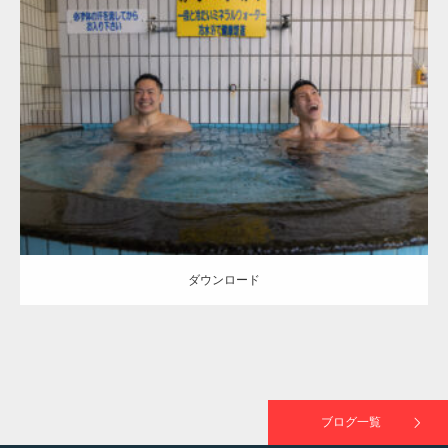
【TV】TBS番組「ひるおび」にてマッスルプ
ラスが紹介されま…
Update:
2023.02.21
Category:
皇子原温泉のマッチョ（宮崎県高原町）
オレンジの人
AKIHITO(細マッチョ)
TOSHI(大胸筋)
高原町（宮崎）
TOKYO FMラジオ番組「ONE MORNING」
ダウンロード
で紹介さ…
NHK「所さん！事件ですよ」に取材されまし
た（6/8放送）
ダウンロード
映画「黄金泥棒」へマッスルプラスメンバー
が出演
ブログ一覧