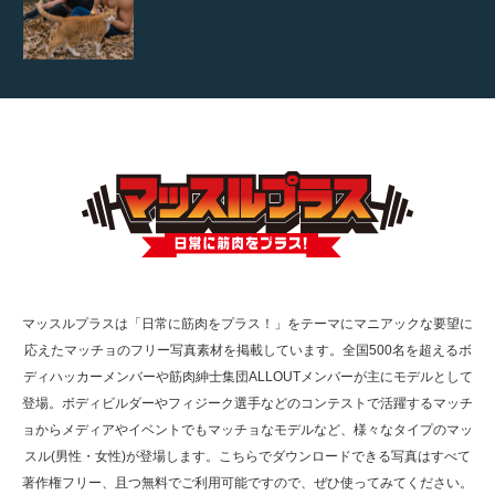
【TV】TBS番組「ひるおび」にてマッスルプ
ラスが紹介されま…
TOKYO FMラジオ番組「ONE MORNING」
で紹介さ…
マッスルプラスは「日常に筋肉をプラス！」をテーマにマニアックな要望に
応えたマッチョのフリー写真素材を掲載しています。全国500名を超えるボ
NHK「所さん！事件ですよ」に取材されまし
ディハッカーメンバーや筋肉紳士集団ALLOUTメンバーが主にモデルとして
た（6/8放送）
登場。ボディビルダーやフィジーク選手などのコンテストで活躍するマッチ
ョからメディアやイベントでもマッチョなモデルなど、様々なタイプのマッ
スル(男性・女性)が登場します。こちらでダウンロードできる写真はすべて
著作権フリー、且つ無料でご利用可能ですので、ぜひ使ってみてください。