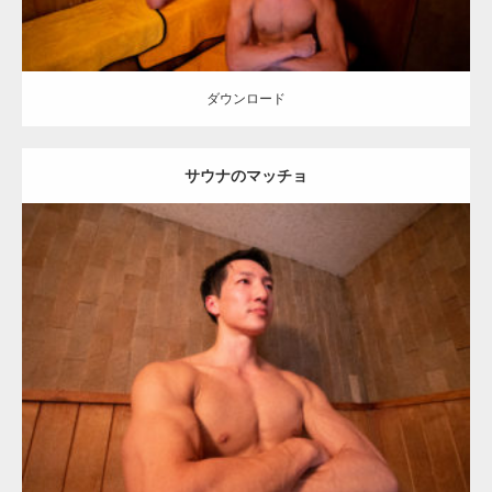
ダウンロード
サウナのマッチョ
Update:
2023.02.11
Category:
筋肉銭湯2
その他
AKIHITO(細マッチョ)
上腕三頭筋
肩
血
管
川口 (埼玉)
ダウンロード