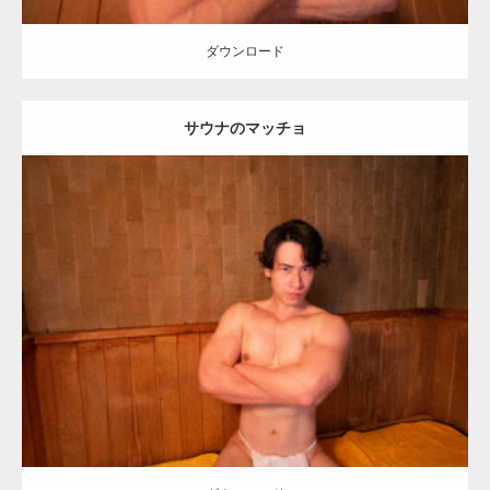
ダウンロード
サウナのマッチョ
Update:
2023.02.11
Category:
筋肉銭湯2
その他
SOSUKE
大胸筋
川口 (埼玉)
ダウンロード