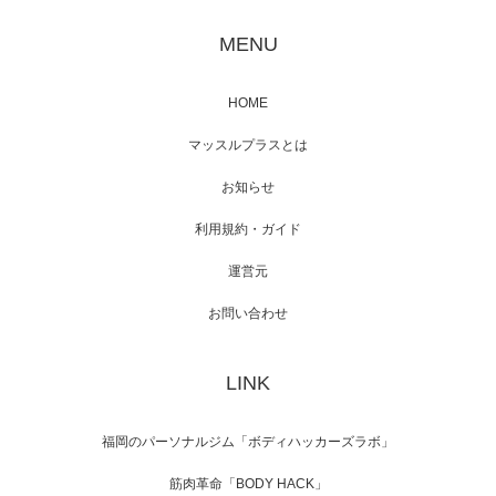
映画「黄金泥棒」へマッスルプラスメンバー
が出演
MENU
HOME
映画「メカバース」舞台挨拶へマッスルプラ
マッスルプラスとは
スメンバーが出演（3…
お知らせ
利用規約・ガイド
運営元
【TV】NHK BS「COOL JAPAN 」にてマッス
ルプ…
お問い合わせ
LINK
【WEB】「猫と焼き芋とマッチョ」の素材を
「ねとらぼ」さんに…
福岡のパーソナルジム「ボディハッカーズラボ」
筋肉革命「BODY HACK」