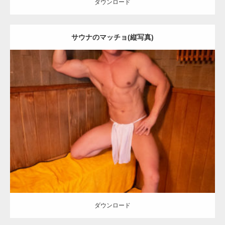
ダウンロード
サウナのマッチョ(縦写真)
Update:
2023.02.11
Category:
筋肉銭湯2
その他
YOSHI
上腕二頭筋
腹筋
川口 (埼玉)
ダウンロード
ダウンロード