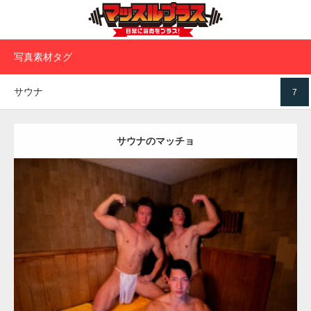
写真素材タグ
サウナ
7
サウナのマッチョ
Update:
2023.02.11
Category:
筋肉銭湯2
その他
AKIHITO(細マッチョ)
SOSUKE
YOSHI
上腕二頭筋
川口 (埼玉)
ダウンロード