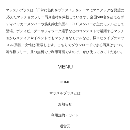
マッスルプラスは「日常に筋肉をプラス！」をテーマにマニアックな要望に
応えたマッチョのフリー写真素材を掲載しています。全国500名を超えるボ
NHK「所さん！事件ですよ」に取材されまし
ディハッカーメンバーや筋肉紳士集団ALLOUTメンバーが主にモデルとして
た（6/8放送）
登場。ボディビルダーやフィジーク選手などのコンテストで活躍するマッチ
ョからメディアやイベントでもマッチョなモデルなど、様々なタイプのマッ
スル(男性・女性)が登場します。こちらでダウンロードできる写真はすべて
著作権フリー、且つ無料でご利用可能ですので、ぜひ使ってみてください。
映画「黄金泥棒」へマッスルプラスメンバー
が出演
MENU
HOME
映画「メカバース」舞台挨拶へマッスルプラ
マッスルプラスとは
スメンバーが出演（3…
お知らせ
利用規約・ガイド
運営元
【TV】NHK BS「COOL JAPAN 」にてマッス