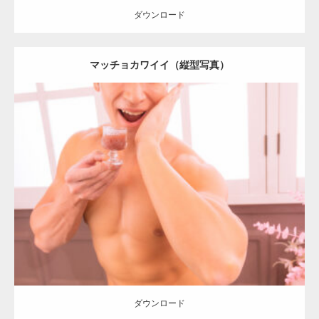
ダウンロード
【YouTube】マッチョフリー素材メンバーが
マッチョカワイイ（縦型写真）
ギネス世界記録…
【TV】TBS番組「ひるおび」にてマッスルプ
Update:
2024.06.2
ラスが紹介されま…
Category:
「大人の夜の別腹」とマッチョ
オレンジの人
SOSUKE
ダウンロード
TOKYO FMラジオ番組「ONE MORNING」
で紹介さ…
ダウンロード
NHK「所さん！事件ですよ」に取材されまし