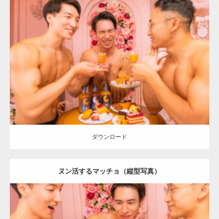
Update:
2024.06.2
Category:
「大人の夜の別腹」とマッチョ
オレンジの人
SOSUKE
外
資系筋肉
AKIHITO(細マッチョ)
肩
ダウンロード
ダウンロード
ヌン活するマッチョ（縦型写真）