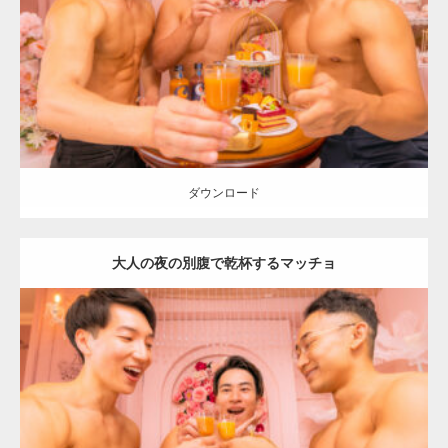
Category:
「大人の夜の別腹」とマッチョ
オレンジの人
SOSUKE
外
資系筋肉
AKIHITO(細マッチョ)
大胸筋
肩
ダウンロード
ダウンロード
大人の夜の別腹で乾杯するマッチョ
Update:
2024.06.2
Category:
「大人の夜の別腹」とマッチョ
オレンジの人
AKIHITO(細
マッチョ)
SOSUKE
外資系筋肉
大胸筋
肩