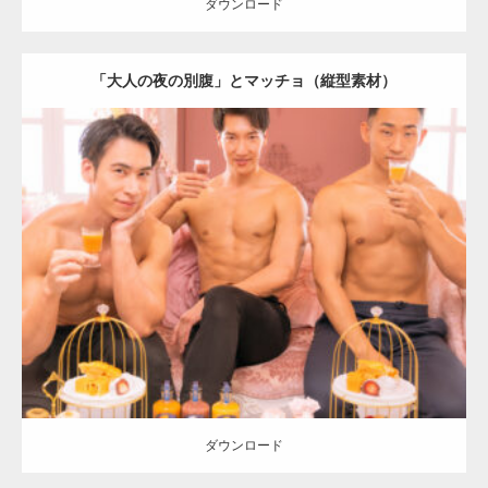
ダウンロード
「大人の夜の別腹」とマッチョ（縦型素材）
Update:
2024.06.2
Category:
「大人の夜の別腹」とマッチョ
オレンジの人
AKIHITO(細
マッチョ)
SOSUKE
外資系筋肉
ダウンロード
ダウンロード