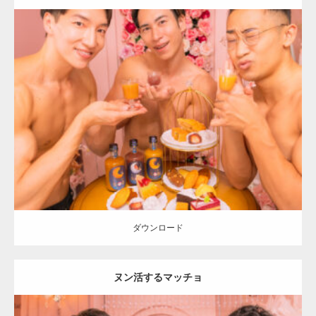
Update:
2024.06.2
Category:
「大人の夜の別腹」とマッチョ
オレンジの人
AKIHITO(細
マッチョ)
SOSUKE
外資系筋肉
肩
ダウンロード
ダウンロード
ヌン活するマッチョ