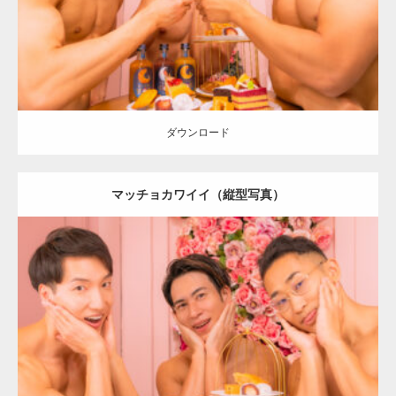
ダウンロード
ダウンロード
マッチョカワイイ（縦型写真）
Update:
2024.06.2
Category:
「大人の夜の別腹」とマッチョ
オレンジの人
AKIHITO(細
マッチョ)
SOSUKE
外資系筋肉
肩
ダウンロード