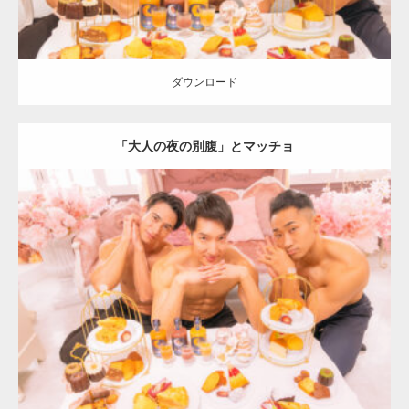
ダウンロード
「大人の夜の別腹」とマッチョ
Update:
2024.06.2
Category:
「大人の夜の別腹」とマッチョ
オレンジの人
AKIHITO(細
マッチョ)
SOSUKE
外資系筋肉
肩
ダウンロード