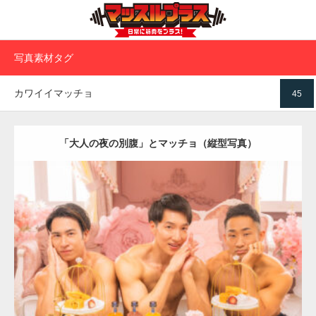
写真素材タグ
カワイイマッチョ
45
「大人の夜の別腹」とマッチョ（縦型写真）
Update:
2024.06.1
Category:
「大人の夜の別腹」とマッチョ
オレンジの人
AKIHITO(細
マッチョ)
SOSUKE
外資系筋肉
肩
ダウンロード