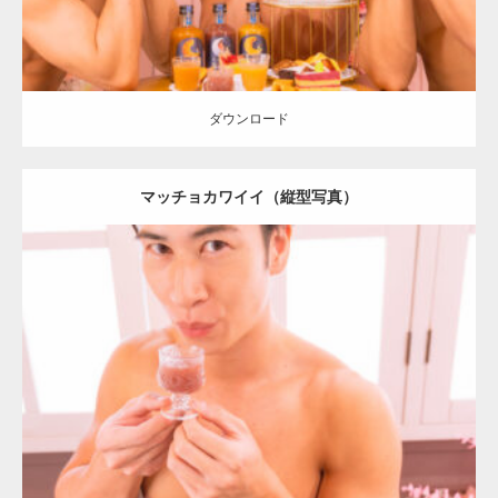
ダウンロード
マッチョカワイイ（縦型写真）
Update:
2024.06.2
Category:
「大人の夜の別腹」とマッチョ
オレンジの人
SOSUKE
肩
ダウンロード