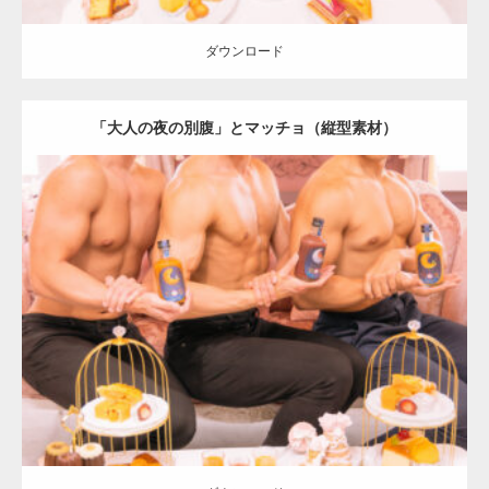
ダウンロード
「大人の夜の別腹」とマッチョ（縦型素材）
Update:
2024.06.2
Category:
「大人の夜の別腹」とマッチョ
オレンジの人
AKIHITO(細
マッチョ)
SOSUKE
外資系筋肉
大胸筋
肩
ダウンロード