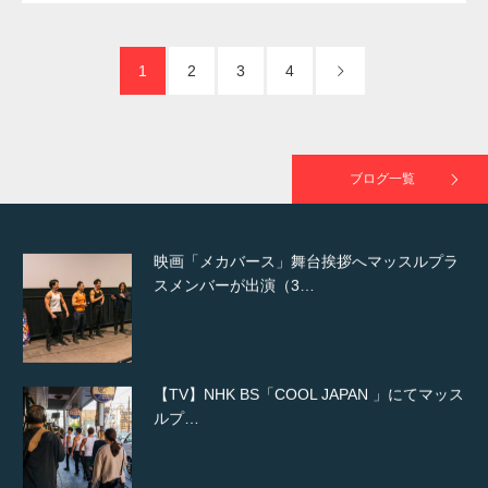
た（6/8放送）
1
2
3
4
映画「黄金泥棒」へマッスルプラスメンバー
が出演
ブログ一覧
映画「メカバース」舞台挨拶へマッスルプラ
スメンバーが出演（3…
【TV】NHK BS「COOL JAPAN 」にてマッス
ルプ…