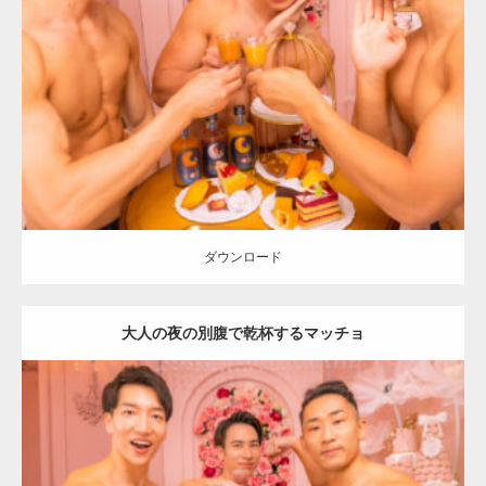
Update:
2024.06.2
Category:
「大人の夜の別腹」とマッチョ
オレンジの人
AKIHITO(細
マッチョ)
SOSUKE
外資系筋肉
肩
ダウンロード
ダウンロード
大人の夜の別腹で乾杯するマッチョ
Update:
2024.06.2