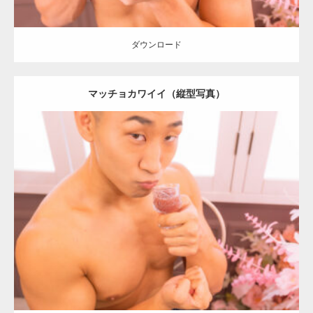
ダウンロード
マッチョカワイイ（縦型写真）
Update:
2024.06.2
Category:
「大人の夜の別腹」とマッチョ
オレンジの人
外資系筋肉
肩
ダウンロード