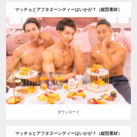
マッチョとアフタヌーンティーはいかが？（縦型素材）
Update:
2024.06.2
Category:
「大人の夜の別腹」とマッチョ
オレンジの人
AKIHITO(細
マッチョ)
SOSUKE
外資系筋肉
肩
ダウンロード
ダウンロード
マッチョとアフタヌーンティーはいかが？（縦型素材）