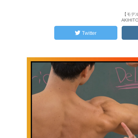
【モデ
AKIHI
Twitter