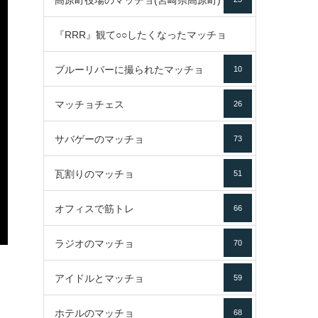
高原町役場のマッチョ(宮崎県高原町)
『RRR』観て○○したくなったマッチョ
ブルーリバーに撮られたマッチョ
10
16
マッチョチェス
26
サバゲーのマッチョ
73
瓦割りのマッチョ
51
オフィスで筋トレ
66
ラジオのマッチョ
70
アイドルとマッチョ
59
ホテルのマッチョ
68