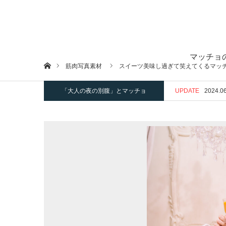
マッチョ
ホーム
筋肉写真素材
スイーツ美味し過ぎて笑えてくるマッ
「大人の夜の別腹」とマッチョ
UPDATE
2024.06