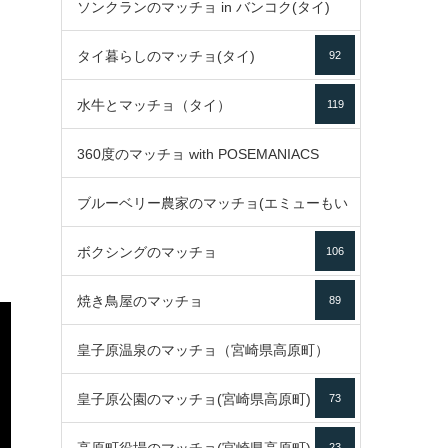
ソンクランのマッチョ in バンコク(タイ)
35
タイ暮らしのマッチョ(タイ)
92
85
水牛とマッチョ（タイ）
119
360度のマッチョ with POSEMANIACS
ブルーベリー農家のマッチョ(エミューもい
49
ボクシングのマッチョ
るよ)
106
72
焼き鳥屋のマッチョ
89
皇子原温泉のマッチョ（宮崎県高原町）
皇子原公園のマッチョ(宮崎県高原町)
73
133
23