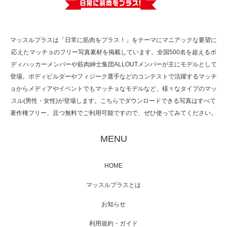
で紹介さ…
マッスルプラスは「日常に筋肉をプラス！」をテーマにマニアックな要望に
応えたマッチョのフリー写真素材を掲載しています。全国500名を超えるボ
NHK「所さん！事件ですよ」に取材されまし
ディハッカーメンバーや筋肉紳士集団ALLOUTメンバーが主にモデルとして
た（6/8放送）
登場。ボディビルダーやフィジーク選手などのコンテストで活躍するマッチ
ョからメディアやイベントでもマッチョなモデルなど、様々なタイプのマッ
スル(男性・女性)が登場します。こちらでダウンロードできる写真はすべて
著作権フリー、且つ無料でご利用可能ですので、ぜひ使ってみてください。
映画「黄金泥棒」へマッスルプラスメンバー
が出演
MENU
HOME
映画「メカバース」舞台挨拶へマッスルプラ
マッスルプラスとは
スメンバーが出演（3…
お知らせ
利用規約・ガイド