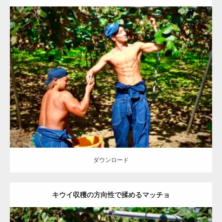
Update:
2023.02.11
Category:
キウイ農家のマッチョ
その他
ONIKKY(デカいよ)
AKIHITO(細マッチョ)
肩
腹筋
上腕三頭筋
唐津 (佐賀)
ダウンロード
ダウンロード
キウイ収穫の方向性で揉めるマッチョ