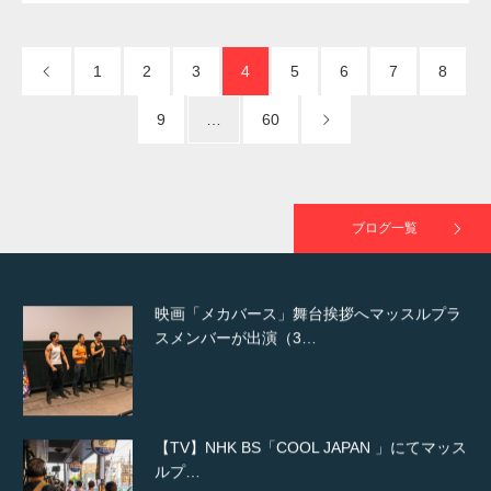
NHK「所さん！事件ですよ」に取材されまし
た（6/8放送）
1
2
3
4
5
6
7
8
9
…
60
映画「黄金泥棒」へマッスルプラスメンバー
が出演
ブログ一覧
映画「メカバース」舞台挨拶へマッスルプラ
スメンバーが出演（3…
【TV】NHK BS「COOL JAPAN 」にてマッス
ルプ…