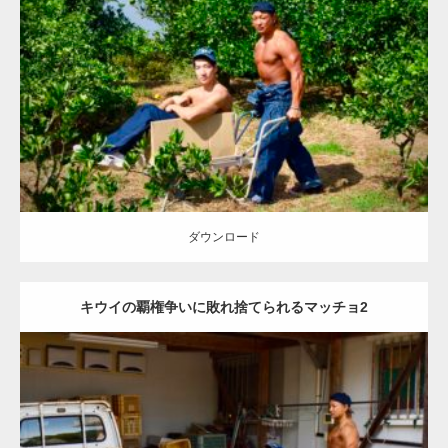
Update:
2023.02.11
Category:
キウイ農家のマッチョ
その他
AKIHITO(細マッチョ)
ONIKKY(デカいよ)
上腕三頭筋
肩
捨てマッチョ
唐津 (佐賀)
ダウンロード
ダウンロード
キウイの覇権争いに敗れ捨てられるマッチョ2
Update:
2023.02.11