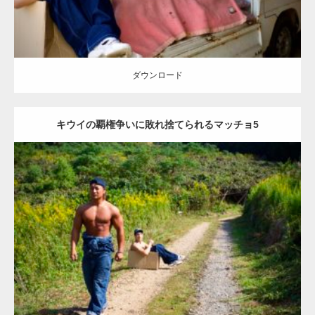
ダウンロード
キウイの覇権争いに敗れ捨てられるマッチョ5
Update:
2023.02.11
Category:
キウイ農家のマッチョ
その他
ONIKKY(デカいよ)
AKIHITO(細マッチョ)
大胸筋
腹筋
捨てマッチョ
唐津 (佐賀)
ダウンロード