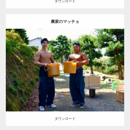
ダウンロード
農家のマッチョ
Update:
2023.02.11
Category:
キウイ農家のマッチョ
その他
ONIKKY(デカいよ)
AKIHITO(細マッチョ)
大胸筋
肩
腹筋
唐津 (佐賀)
ダウンロード
ダウンロード