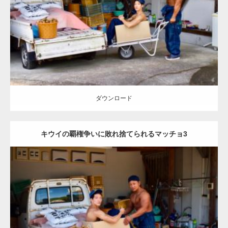
Category:
キウイ農家のマッチョ
その他
AKIHITO(細マッチョ)
ONIKKY(デカいよ)
上腕三頭筋
肩
捨てマッチョ
唐津 (佐賀)
ダウンロード
ダウンロード
キウイの覇権争いに敗れ捨てられるマッチョ3
Update:
2023.02.11
Category:
キウイ農家のマッチョ
その他
AKIHITO(細マッチョ)
ONIKKY(デカいよ)
上腕三頭筋
肩
捨てマッチョ
唐津 (佐賀)