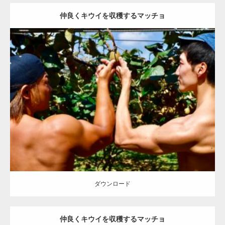
仲良くキウイを収穫するマッチョ
Update:
2023.02.11
Category:
キウイ農家のマッチョ
その他
AKIHITO(細マッチョ)
ONIKKY(デカいよ)
上腕三頭筋
背中
肩
唐津 (佐賀)
ダウンロード
ダウンロード
仲良くキウイを収穫するマッチョ