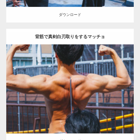
ダウンロード
背筋で真剣白刃取りをするマッチョ
Update:
2021.07.8
Category:
茶会のマッチョ
その他
AKIHITO(細マッチョ)
背中
ダウンロード