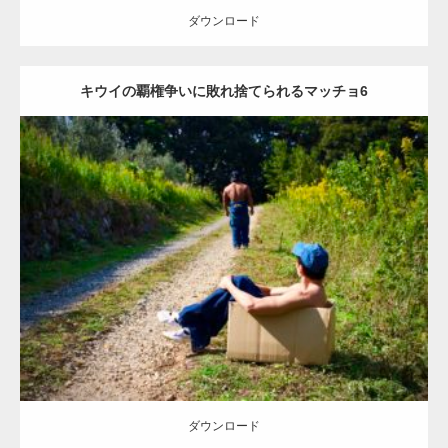
ダウンロード
キウイの覇権争いに敗れ捨てられるマッチョ6
【YouTube】マッチョフリー素材メンバーが
ギネス世界記録…
Update:
2023.02.11
Category:
キウイ農家のマッチョ
その他
ONIKKY(デカいよ)
【TV】TBS番組「ひるおび」にてマッスルプ
AKIHITO(細マッチョ)
背中
捨てマッチョ
唐津 (佐賀)
ラスが紹介されま…
ダウンロード
TOKYO FMラジオ番組「ONE MORNING」
で紹介さ…
ダウンロード