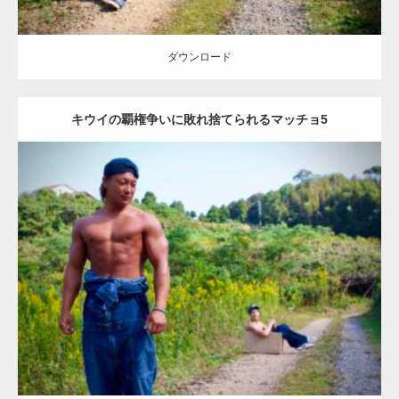
ダウンロード
キウイの覇権争いに敗れ捨てられるマッチョ5
Update:
2023.02.11
Category:
キウイ農家のマッチョ
その他
AKIHITO(細マッチョ)
ONIKKY(デカいよ)
大胸筋
腹筋
捨てマッチョ
唐津 (佐賀)
ダウンロード