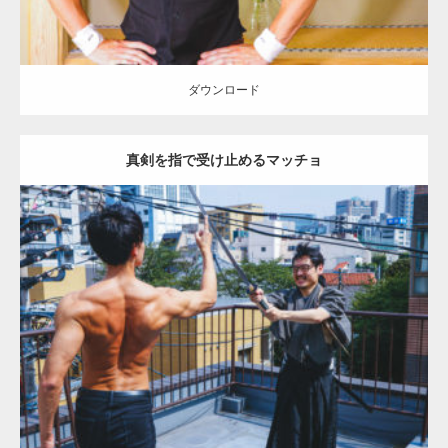
ダウンロード
真剣を指で受け止めるマッチョ
Update:
2021.07.8
Category:
茶会のマッチョ
その他
AKIHITO(細マッチョ)
背中
ダウンロード