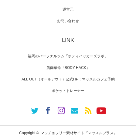
運営元
【TV】NHK BS「COOL JAPAN 」にてマッス
ルプ…
お問い合わせ
LINK
【WEB】「猫と焼き芋とマッチョ」の素材を
「ねとらぼ」さんに…
福岡のパーソナルジム「ボディハッカーズラボ」
筋肉革命「BODY HACK」
ALL OUT（オールアウト）公式HP：マッスルカフェ予約
ポケットトレーナー
Copyright ©
マッチョフリー素材サイト『マッスルプラス』