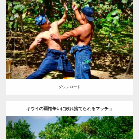
Update:
2023.02.11
Category:
キウイ農家のマッチョ
その他
AKIHITO(細マッチョ)
ONIKKY(デカいよ)
上腕三頭筋
唐津 (佐賀)
ダウンロード
ダウンロード
キウイの覇権争いに敗れ捨てられるマッチョ