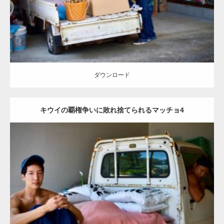
ダウンロード
ダウンロード
キウイの覇権争いに敗れ捨てられるマッチョ4
Update:
2023.02.11
Category:
キウイ農家のマッチョ
その他
AKIHITO(細マッチョ)
ONIKKY(デカいよ)
肩
捨てマッチョ
唐津 (佐賀)
ダウンロード