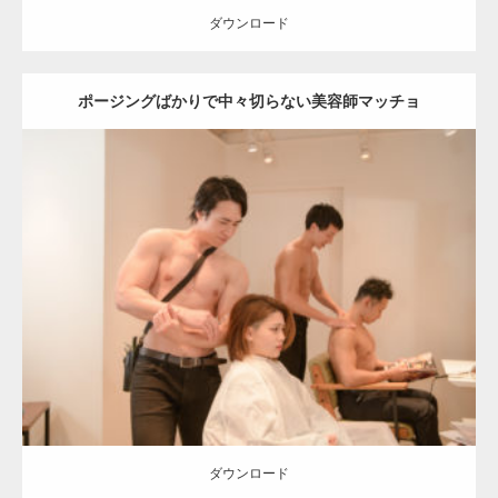
ダウンロード
ポージングばかりで中々切らない美容師マッチョ
【YouTube】マッチョフリー素材メンバーが
ギネス世界記録…
Update:
2023.02.11
Category:
美容室のマッチョ
inori
SOSUKE
外資系筋肉
Kaori
【TV】TBS番組「ひるおび」にてマッスルプ
AKIHITO(細マッチョ)
上腕二頭筋
肩
表参道 (東京)
ラスが紹介されま…
ダウンロード
TOKYO FMラジオ番組「ONE MORNING」
で紹介さ…
ダウンロード