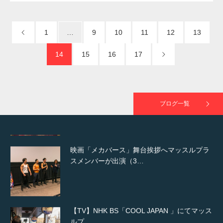
NHK「所さん！事件ですよ」に取材されまし
た（6/8放送）
1
…
9
10
11
12
13
14
15
16
17
映画「黄金泥棒」へマッスルプラスメンバー
が出演
ブログ一覧
映画「メカバース」舞台挨拶へマッスルプラ
スメンバーが出演（3…
【TV】NHK BS「COOL JAPAN 」にてマッス
ルプ…