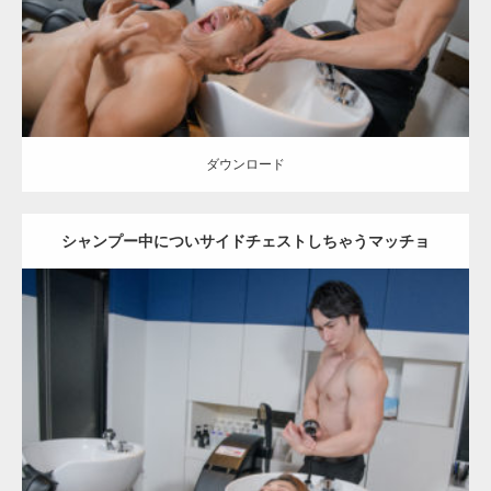
ダウンロード
ダウンロード
シャンプー中についサイドチェストしちゃうマッチョ
Update:
2023.02.11
Category:
美容室のマッチョ
inori
SOSUKE
Kaori
上腕二頭筋
肩
表参
道 (東京)
ダウンロード