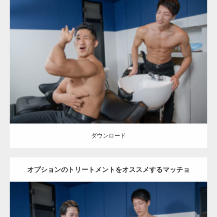
Update:
2023.02.11
Category:
美容室のマッチョ
inori
AKIHITO(細マッチョ)
外資系筋肉
肩
腹筋
表参道 (東京)
ダウンロード
ダウンロード
オプションのトリートメントをオススメするマッチョ