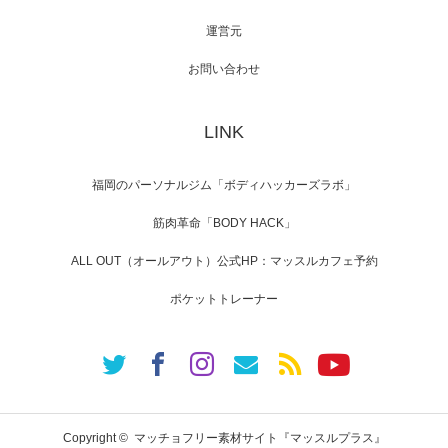
運営元
【TV】NHK BS「COOL JAPAN 」にてマッス
ルプ…
お問い合わせ
LINK
【WEB】「猫と焼き芋とマッチョ」の素材を
「ねとらぼ」さんに…
福岡のパーソナルジム「ボディハッカーズラボ」
筋肉革命「BODY HACK」
ALL OUT（オールアウト）公式HP：マッスルカフェ予約
ポケットトレーナー
Copyright ©
マッチョフリー素材サイト『マッスルプラス』