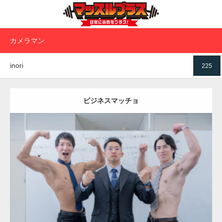
カメラマン
inori
225
ビジネスマッチョ
Update:
2021.07.6
Category:
オフィスのマッチョ2
inori
AKIHITO(細マッチョ)
SOSUKE
外資系筋肉
腹筋
ダウンロード