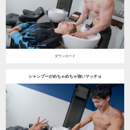
Category:
美容室のマッチョ
inori
SOSUKE
Kaori
大胸筋
肩
表参道
(東京)
ダウンロード
ダウンロード
シャンプーがめちゃめちゃ強いマッチョ
Update:
2023.02.11
Category:
美容室のマッチョ
inori
外資系筋肉
AKIHITO(細マッチョ)
上腕三頭筋
肩
表参道 (東京)