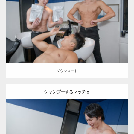
Update:
2023.02.11
Category:
美容室のマッチョ
inori
AKIHITO(細マッチョ)
SOSUKE
外
資系筋肉
表参道 (東京)
ダウンロード
ダウンロード
シャンプーするマッチョ
Update:
2023.02.11