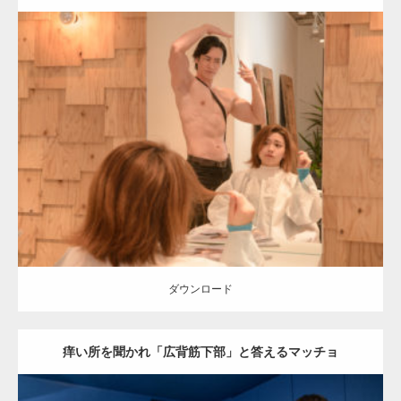
Update:
2023.02.11
Category:
美容室のマッチョ
inori
Kaori
SOSUKE
表参道 (東京)
ダウンロード
ダウンロード
痒い所を聞かれ「広背筋下部」と答えるマッチョ