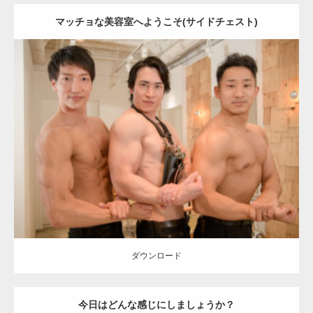
マッチョな美容室へようこそ(サイドチェスト)
Update:
2023.02.11
Category:
美容室のマッチョ
inori
外資系筋肉
AKIHITO(細マッチョ)
SOSUKE
上腕二頭筋
上腕三頭筋
肩
表参道 (東京)
ダウンロード
ダウンロード
今日はどんな感じにしましょうか？