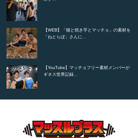
【WEB】「猫と焼き芋とマッチョ」の素材を
「ねとらぼ」さんに…
【YouTube】マッチョフリー素材メンバーが
ギネス世界記録…
【TV】TBS番組「ひるおび」にてマッスルプ
ラスが紹介されま…
TOKYO FMラジオ番組「ONE MORNING」