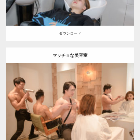
ダウンロード
マッチョな美容室
Update:
2023.02.11
Category:
美容室のマッチョ
inori
AKIHITO(細マッチョ)
SOSUKE
外
資系筋肉
Kaori
肩
表参道 (東京)
ダウンロード