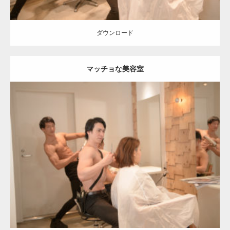
ダウンロード
マッチョな美容室
Update:
2023.02.11
Category:
美容室のマッチョ
inori
AKIHITO(細マッチョ)
SOSUKE
Kaori
肩
腹筋
表参道 (東京)
ダウンロード