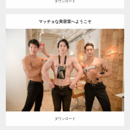
ダウンロード
マッチョな美容室へようこそ
Update:
2023.02.11
Category:
美容室のマッチョ
inori
AKIHITO(細マッチョ)
SOSUKE
外
資系筋肉
肩
表参道 (東京)
ダウンロード
ダウンロード