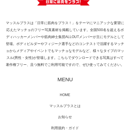
で紹介さ…
マッスルプラスは「日常に筋肉をプラス！」をテーマにマニアックな要望に
応えたマッチョのフリー写真素材を掲載しています。全国500名を超えるボ
NHK「所さん！事件ですよ」に取材されまし
ディハッカーメンバーや筋肉紳士集団ALLOUTメンバーが主にモデルとして
た（6/8放送）
登場。ボディビルダーやフィジーク選手などのコンテストで活躍するマッチ
ョからメディアやイベントでもマッチョなモデルなど、様々なタイプのマッ
スル(男性・女性)が登場します。こちらでダウンロードできる写真はすべて
著作権フリー、且つ無料でご利用可能ですので、ぜひ使ってみてください。
映画「黄金泥棒」へマッスルプラスメンバー
が出演
MENU
HOME
映画「メカバース」舞台挨拶へマッスルプラ
マッスルプラスとは
スメンバーが出演（3…
お知らせ
利用規約・ガイド