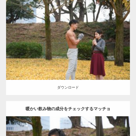
Update:
2021.07.8
Category:
公園のマッチョ
その他
AKIHITO(細マッチョ)
上腕三頭筋
肩
ダウンロード
ダウンロード
暖かい飲み物の成分をチェックするマッチョ