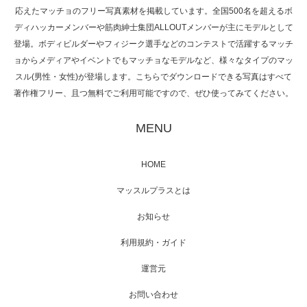
応えたマッチョのフリー写真素材を掲載しています。全国500名を超えるボ
NHK「所さん！事件ですよ」に取材されまし
ディハッカーメンバーや筋肉紳士集団ALLOUTメンバーが主にモデルとして
た（6/8放送）
登場。ボディビルダーやフィジーク選手などのコンテストで活躍するマッチ
ョからメディアやイベントでもマッチョなモデルなど、様々なタイプのマッ
スル(男性・女性)が登場します。こちらでダウンロードできる写真はすべて
著作権フリー、且つ無料でご利用可能ですので、ぜひ使ってみてください。
映画「黄金泥棒」へマッスルプラスメンバー
が出演
MENU
HOME
映画「メカバース」舞台挨拶へマッスルプラ
マッスルプラスとは
スメンバーが出演（3…
お知らせ
利用規約・ガイド
運営元
【TV】NHK BS「COOL JAPAN 」にてマッス
ルプ…
お問い合わせ