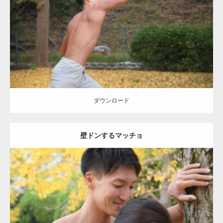
Category:
公園のマッチョ
その他
AKIHITO(細マッチョ)
背中
ダウンロード
ダウンロード
壁ドンするマッチョ
Update:
2021.07.8
Category:
公園のマッチョ
その他
AKIHITO(細マッチョ)
大胸筋
肩
腹
筋