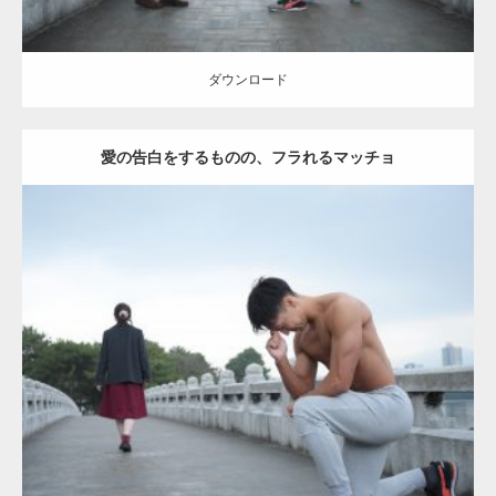
【YouTube】マッチョフリー素材メンバーが
ギネス世界記録…
ダウンロード
愛の告白をするものの、フラれるマッチョ
【TV】TBS番組「ひるおび」にてマッスルプ
ラスが紹介されま…
Update:
2021.07.8
TOKYO FMラジオ番組「ONE MORNING」
Category:
公園のマッチョ
その他
AKIHITO(細マッチョ)
上腕三頭筋
で紹介さ…
肩
ダウンロード
NHK「所さん！事件ですよ」に取材されまし
た（6/8放送）