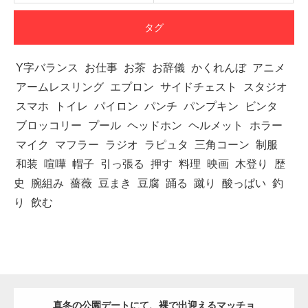
タグ
Y字バランス
お仕事
お茶
お辞儀
かくれんぼ
アニメ
アームレスリング
エプロン
サイドチェスト
スタジオ
スマホ
トイレ
パイロン
パンチ
パンプキン
ビンタ
ブロッコリー
プール
ヘッドホン
ヘルメット
ホラー
マイク
マフラー
ラジオ
ラピュタ
三角コーン
制服
和装
喧嘩
帽子
引っ張る
押す
料理
映画
木登り
歴
史
腕組み
薔薇
豆まき
豆腐
踊る
蹴り
酸っぱい
釣
り
飲む
真冬の公園デートにて、裸で出迎えるマッチョ