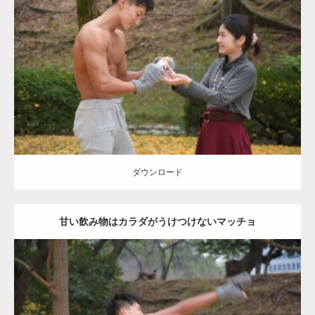
Update:
2021.07.8
Category:
公園のマッチョ
その他
AKIHITO(細マッチョ)
上腕三頭筋
肩
ダウンロード
ダウンロード
甘い飲み物はカラダがうけつけないマッチョ
Update:
2021.07.8