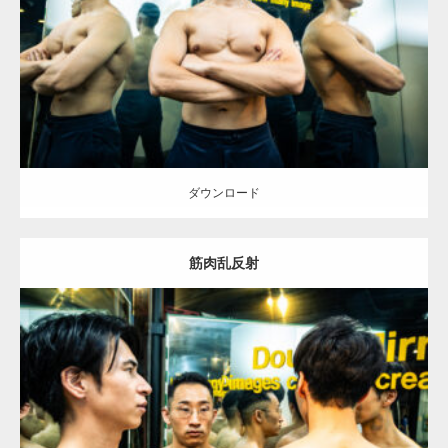
Category:
科学技術館のマッチョ
オレンジの人
外資系筋肉
大胸筋
千
代田区（東京）
ダウンロード
ダウンロード
筋肉乱反射
Update:
2025.10.30
Category:
科学技術館のマッチョ
オレンジの人
AKIHITO(細マッチョ)
SOSUKE
外資系筋肉
大胸筋
背中
千代田区（東京）