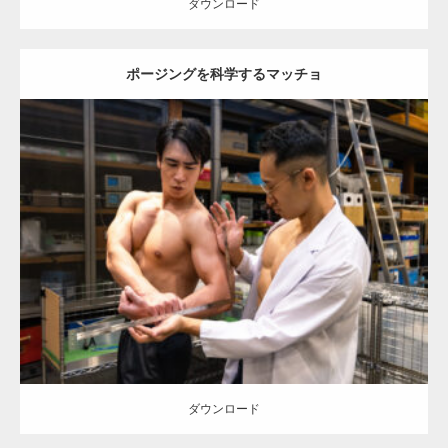
ダウンロード
ポージングを科学するマッチョ
Update:
2025.10.30
Category:
科学技術館のマッチョ
オレンジの人
SOSUKE
外資系筋肉
大胸筋
千代田区（東京）
ダウンロード
ダウンロード