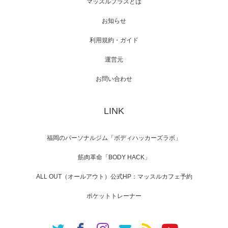
マッスルプラスとは
スメンバーが出演（3…
お知らせ
利用規約・ガイド
運営元
【TV】NHK BS「COOL JAPAN 」にてマッス
ルプ…
お問い合わせ
LINK
【WEB】「猫と焼き芋とマッチョ」の素材を
「ねとらぼ」さんに…
福岡のパーソナルジム「ボディハッカーズラボ」
筋肉革命「BODY HACK」
ALL OUT（オールアウト）公式HP：マッスルカフェ予約
ポケットトレーナー