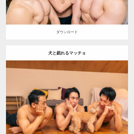
ダウンロード
犬と戯れるマッチョ
【YouTube】マッチョフリー素材メンバーが
ギネス世界記録…
Update:
2026.05.9
Category:
ワンちゃん(犬)とマッチョ
オレンジの人
SOSUKE
外資系
【TV】TBS番組「ひるおび」にてマッスルプ
筋肉
AKIHITO(細マッチョ)
大胸筋
ラスが紹介されま…
ダウンロード
TOKYO FMラジオ番組「ONE MORNING」