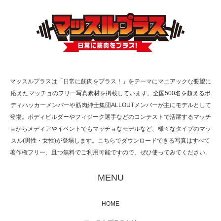
TOKYO FMラジオ番組「ONE MORNING」
で紹介さ…
マッスルプラスは「日常に筋肉をプラス！」をテーマにマニアックな要望に
応えたマッチョのフリー写真素材を掲載しています。全国500名を超えるボ
NHK「所さん！事件ですよ」に取材されまし
ディハッカーメンバーや筋肉紳士集団ALLOUTメンバーが主にモデルとして
た（6/8放送）
登場。ボディビルダーやフィジーク選手などのコンテストで活躍するマッチ
ョからメディアやイベントでもマッチョなモデルなど、様々なタイプのマッ
スル(男性・女性)が登場します。こちらでダウンロードできる写真はすべて
著作権フリー、且つ無料でご利用可能ですので、ぜひ使ってみてください。
映画「黄金泥棒」へマッスルプラスメンバー
が出演
MENU
HOME
映画「メカバース」舞台挨拶へマッスルプラ