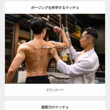
ポージングを科学するマッチョ
Update:
2025.10.30
Category:
科学技術館のマッチョ
オレンジの人
AKIHITO(細マッチョ)
外資系筋肉
大胸筋
千代田区（東京）
ダウンロード
ダウンロード
超能力のマッチョ