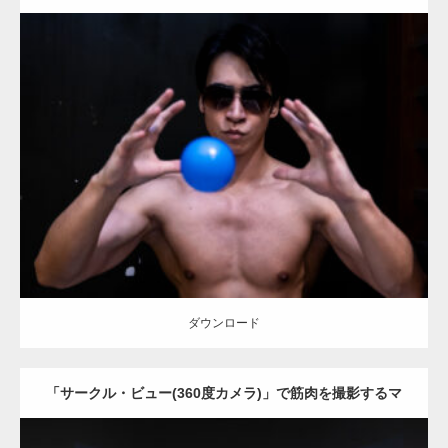
Update:
2025.10.30
Category:
科学技術館のマッチョ
オレンジの人
SOSUKE
大胸筋
ぶっ
飛ばされマッチョ
千代田区（東京）
ダウンロード
ダウンロード
「サークル・ビュー(360度カメラ)」で筋肉を撮影するマ
ッチョ