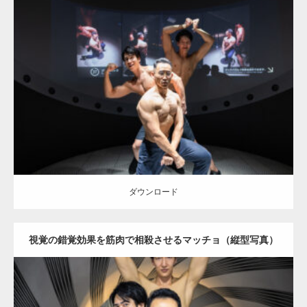
Update:
2025.10.30
Category:
科学技術館のマッチョ
オレンジの人
SOSUKE
外資系筋肉
AKIHITO(細マッチョ)
大胸筋
千代田区（東京）
ダウンロード
ダウンロード
視覚の錯覚効果を筋肉で相殺させるマッチョ（縦型写真）