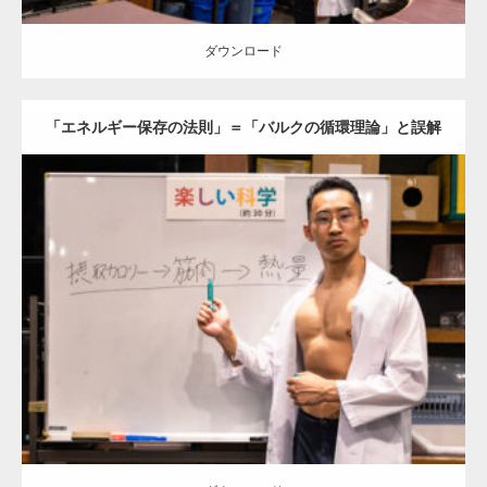
ダウンロード
「エネルギー保存の法則」＝「バルクの循環理論」と誤解
釈するマッチョ
Update:
2025.10.30
Category:
科学技術館のマッチョ
オレンジの人
外資系筋肉
大胸筋
千
代田区（東京）
ダウンロード