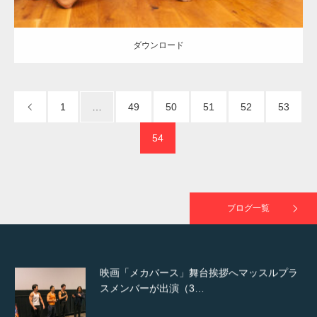
で紹介さ…
ダウンロード
NHK「所さん！事件ですよ」に取材されまし
た（6/8放送）
1
…
49
50
51
52
53
54
映画「黄金泥棒」へマッスルプラスメンバー
が出演
ブログ一覧
映画「メカバース」舞台挨拶へマッスルプラ
スメンバーが出演（3…