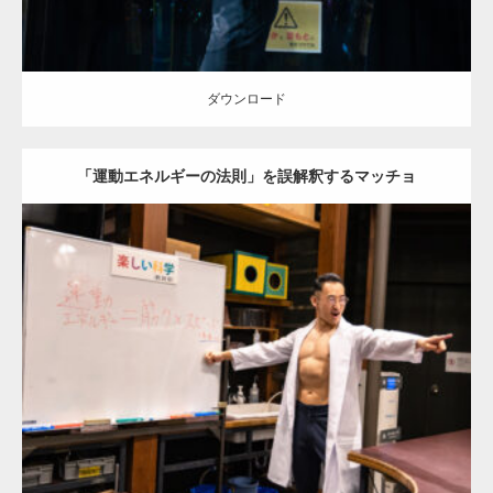
ダウンロード
「運動エネルギーの法則」を誤解釈するマッチョ
Update:
2025.10.30
Category:
科学技術館のマッチョ
オレンジの人
外資系筋肉
大胸筋
千
代田区（東京）
ダウンロード