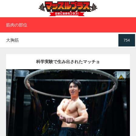
筋肉の部位
大胸筋
754
科学実験で生み出されたマッチョ
Update:
2025.10.30
Category:
科学技術館のマッチョ
オレンジの人
SOSUKE
大胸筋
千代
田区（東京）
ダウンロード