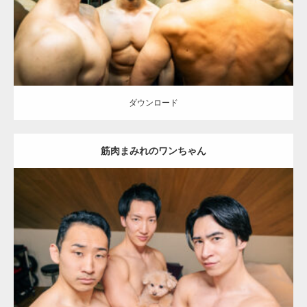
ダウンロード
ダウンロード
筋肉まみれのワンちゃん
Update:
2026.05.9
Category:
ワンちゃん(犬)とマッチョ
オレンジの人
SOSUKE
外資系
筋肉
AKIHITO(細マッチョ)
大胸筋
ダウンロード