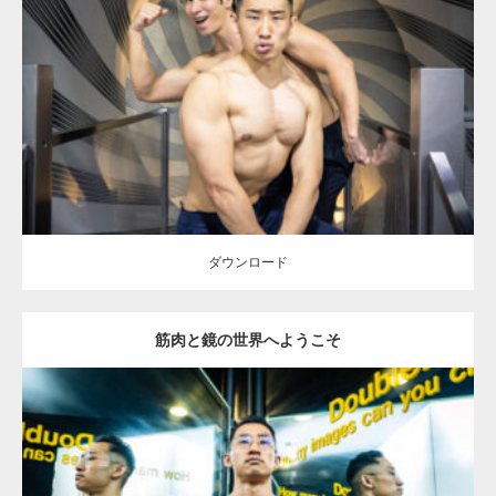
Update:
2025.10.30
Category:
科学技術館のマッチョ
オレンジの人
AKIHITO(細マッチョ)
SOSUKE
外資系筋肉
大胸筋
千代田区（東京）
ダウンロード
ダウンロード
筋肉と鏡の世界へようこそ
Update:
2025.10.30