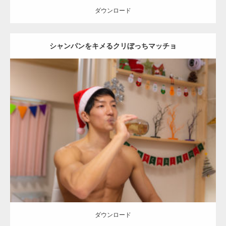
ダウンロード
シャンパンをキメるクリぼっちマッチョ
【YouTube】マッチョフリー素材メンバーが
ギネス世界記録…
Update:
2022.01.22
Category:
クリスマスのマッチョ
オレンジの人
AKIHITO(細マッチョ)
【TV】TBS番組「ひるおび」にてマッスルプ
肩
ラスが紹介されま…
ダウンロード
TOKYO FMラジオ番組「ONE MORNING」
で紹介さ…
ダウンロード