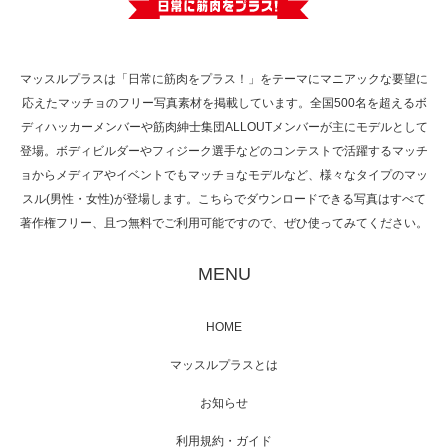
で紹介さ…
マッスルプラスは「日常に筋肉をプラス！」をテーマにマニアックな要望に
応えたマッチョのフリー写真素材を掲載しています。全国500名を超えるボ
NHK「所さん！事件ですよ」に取材されまし
ディハッカーメンバーや筋肉紳士集団ALLOUTメンバーが主にモデルとして
た（6/8放送）
登場。ボディビルダーやフィジーク選手などのコンテストで活躍するマッチ
ョからメディアやイベントでもマッチョなモデルなど、様々なタイプのマッ
スル(男性・女性)が登場します。こちらでダウンロードできる写真はすべて
著作権フリー、且つ無料でご利用可能ですので、ぜひ使ってみてください。
映画「黄金泥棒」へマッスルプラスメンバー
が出演
MENU
HOME
映画「メカバース」舞台挨拶へマッスルプラ
マッスルプラスとは
スメンバーが出演（3…
お知らせ
利用規約・ガイド