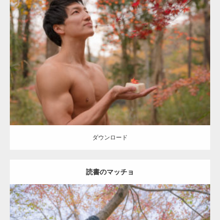
Update:
2022.01.22
Category:
紅葉とマッチョ
inori
AKIHITO(細マッチョ)
上腕二頭筋
肩
ダウンロード
ダウンロード
読書のマッチョ