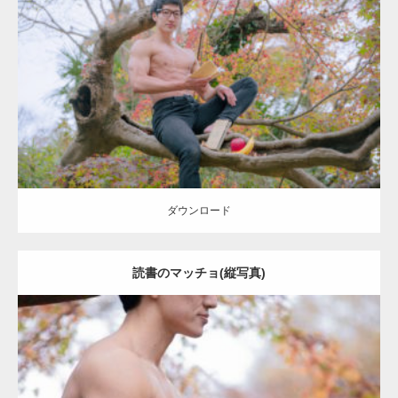
Update:
2022.01.22
Category:
紅葉とマッチョ
inori
AKIHITO(細マッチョ)
上腕三頭筋
肩
ダウンロード
ダウンロード
読書のマッチョ(縦写真)
Update:
2022.01.22