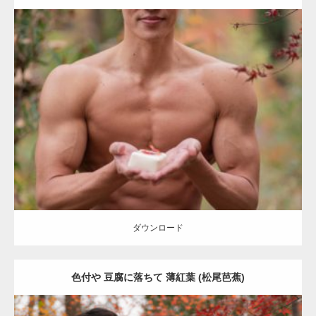
Update:
2022.01.22
Category:
紅葉とマッチョ
kaichan
AKIHITO(細マッチョ)
大胸筋
上腕
二頭筋
肩
ダウンロード
ダウンロード
色付や 豆腐に落ちて 薄紅葉 (松尾芭蕉)