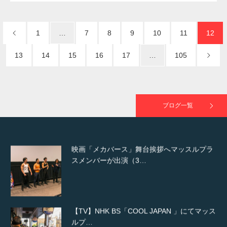
NHK「所さん！事件ですよ」に取材されまし
た（6/8放送）
1
…
7
8
9
10
11
12
13
14
15
16
17
…
105
映画「黄金泥棒」へマッスルプラスメンバー
が出演
ブログ一覧
映画「メカバース」舞台挨拶へマッスルプラ
スメンバーが出演（3…
【TV】NHK BS「COOL JAPAN 」にてマッス
ルプ…