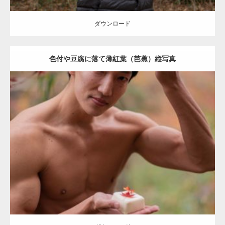
ダウンロード
色付や豆腐に落て薄紅葉（芭蕉）縦写真
Update:
2022.01.22
Category:
紅葉とマッチョ
kaichan
AKIHITO(細マッチョ)
上腕二頭筋
肩
ダウンロード