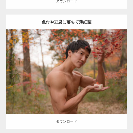
ダウンロード
色付や豆腐に落ちて薄紅葉
Update:
2022.01.22
Category:
紅葉とマッチョ
inori
AKIHITO(細マッチョ)
上腕二頭筋
上
腕三頭筋
肩
ダウンロード
ダウンロード