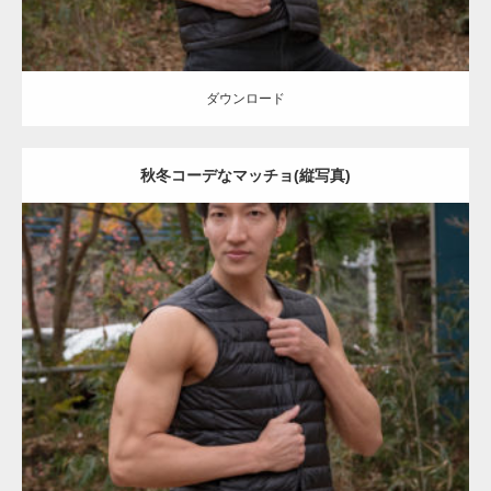
ダウンロード
秋冬コーデなマッチョ(縦写真)
Update:
2022.01.22
Category:
紅葉とマッチョ
inori
AKIHITO(細マッチョ)
上腕三頭筋
肩
ダウンロード