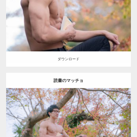
Category:
紅葉とマッチョ
kaichan
AKIHITO(細マッチョ)
上腕三頭筋
肩
ダウンロード
ダウンロード
読書のマッチョ
Update:
2022.01.22
Category:
紅葉とマッチョ
inori
AKIHITO(細マッチョ)
上腕三頭筋
肩