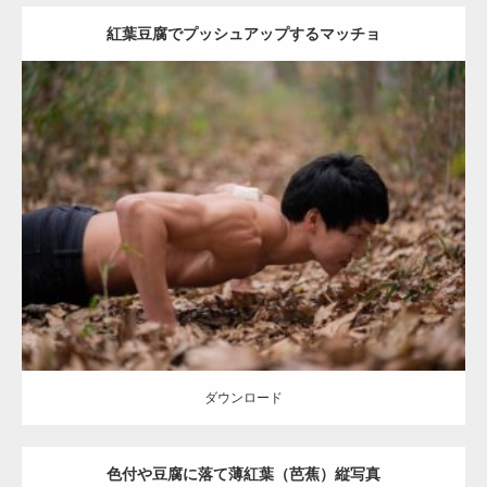
紅葉豆腐でプッシュアップするマッチョ
Update:
2022.01.22
Category:
紅葉とマッチョ
kaichan
AKIHITO(細マッチョ)
上腕三頭筋
肩
ダウンロード
ダウンロード
色付や豆腐に落て薄紅葉（芭蕉）縦写真