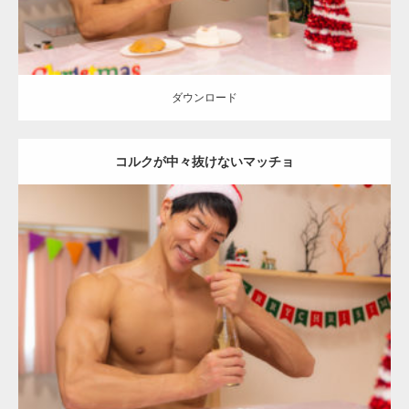
ダウンロード
コルクが中々抜けないマッチョ
Update:
2022.01.22
Category:
クリスマスのマッチョ
オレンジの人
AKIHITO(細マッチョ)
大胸筋
上腕二頭筋
肩
ダウンロード