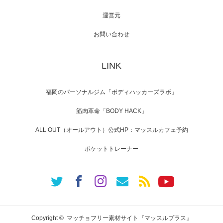
運営元
【TV】NHK BS「COOL JAPAN 」にてマッス
ルプ…
お問い合わせ
LINK
【WEB】「猫と焼き芋とマッチョ」の素材を
「ねとらぼ」さんに…
福岡のパーソナルジム「ボディハッカーズラボ」
筋肉革命「BODY HACK」
ALL OUT（オールアウト）公式HP：マッスルカフェ予約
ポケットトレーナー
Copyright ©
マッチョフリー素材サイト『マッスルプラス』