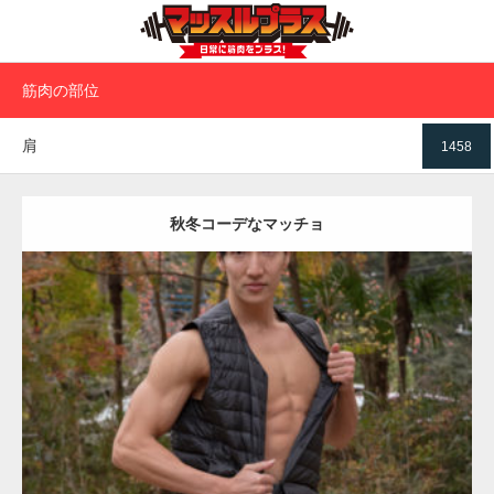
筋肉の部位
肩
1458
秋冬コーデなマッチョ
Update:
2022.01.22
Category:
紅葉とマッチョ
inori
AKIHITO(細マッチョ)
肩
腹筋
ダウンロード