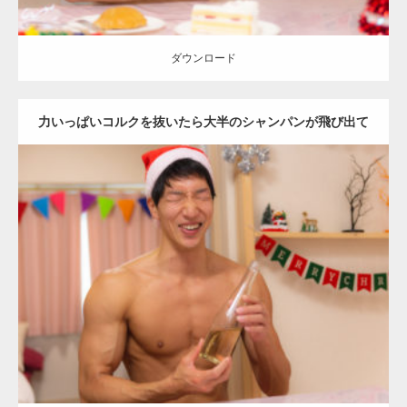
ダウンロード
力いっぱいコルクを抜いたら大半のシャンパンが飛び出て
嘆くマッチョ
Update:
2022.01.22
Category:
クリスマスのマッチョ
オレンジの人
AKIHITO(細マッチョ)
大胸筋
上腕二頭筋
肩
ダウンロード