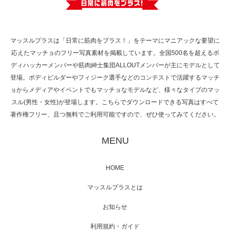
で紹介さ…
マッスルプラスは「日常に筋肉をプラス！」をテーマにマニアックな要望に
応えたマッチョのフリー写真素材を掲載しています。全国500名を超えるボ
NHK「所さん！事件ですよ」に取材されまし
ディハッカーメンバーや筋肉紳士集団ALLOUTメンバーが主にモデルとして
た（6/8放送）
登場。ボディビルダーやフィジーク選手などのコンテストで活躍するマッチ
ョからメディアやイベントでもマッチョなモデルなど、様々なタイプのマッ
スル(男性・女性)が登場します。こちらでダウンロードできる写真はすべて
著作権フリー、且つ無料でご利用可能ですので、ぜひ使ってみてください。
映画「黄金泥棒」へマッスルプラスメンバー
が出演
MENU
HOME
映画「メカバース」舞台挨拶へマッスルプラ
マッスルプラスとは
スメンバーが出演（3…
お知らせ
利用規約・ガイド