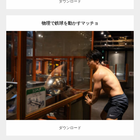
ダウンロード
物理で鉄球を動かすマッチョ
Update:
2025.10.30
Category:
科学技術館のマッチョ
オレンジの人
SOSUKE
背中
千代田
区（東京）
ダウンロード
ダウンロード