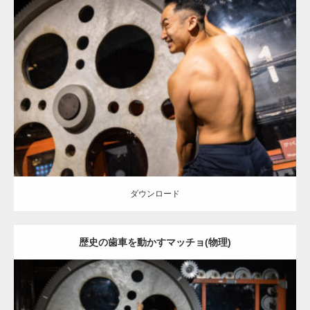
Update:
2025.10.30
Category:
科学技術館のマッチョ
オレンジの人
外資系筋肉
背中
千代
田区（東京）
ダウンロード
ダウンロード
歴史の歯車を動かすマッチョ(物理)