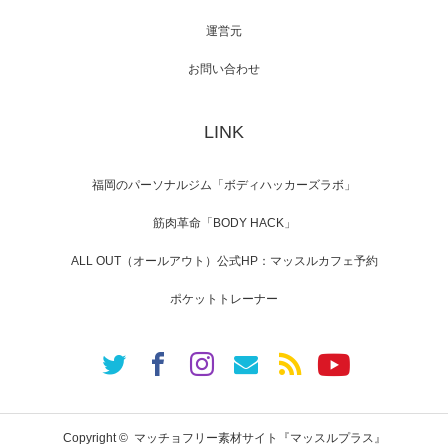
運営元
【TV】NHK BS「COOL JAPAN 」にてマッス
ルプ…
お問い合わせ
LINK
【WEB】「猫と焼き芋とマッチョ」の素材を
「ねとらぼ」さんに…
福岡のパーソナルジム「ボディハッカーズラボ」
筋肉革命「BODY HACK」
ALL OUT（オールアウト）公式HP：マッスルカフェ予約
ポケットトレーナー
Copyright ©
マッチョフリー素材サイト『マッスルプラス』