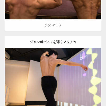
ダウンロード
ジャンボピアノを弾くマッチョ
Update:
2025.10.30
Category:
科学技術館のマッチョ
オレンジの人
AKIHITO(細マッチョ)
背中
千代田区（東京）
ダウンロード