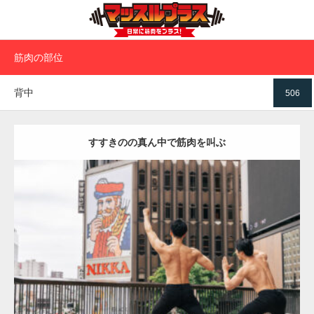
筋肉の部位
背中
506
すすきのの真ん中で筋肉を叫ぶ
Update:
2026.07.23
Category:
ココノススキノのマッチョ
オレンジの人
AKIHITO(細マッ
チョ)
SOSUKE
背中
札幌（北海道）
ダウンロード