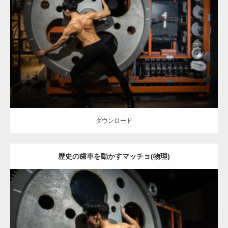
Update:
2025.10.30
Category:
科学技術館のマッチョ
オレンジの人
AKIHITO(細マッチョ)
背中
千代田区（東京）
ダウンロード
ダウンロード
歴史の歯車を動かすマッチョ(物理)
Update:
2025.10.30