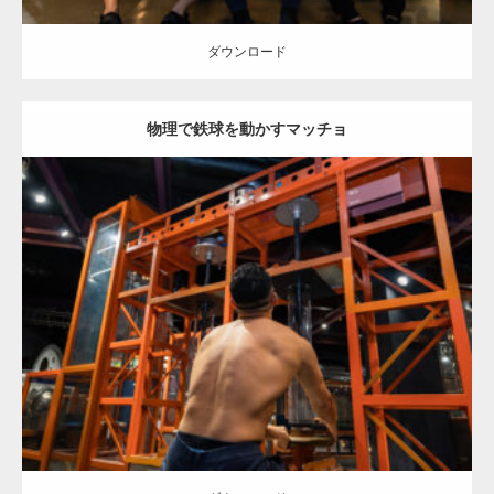
ダウンロード
物理で鉄球を動かすマッチョ
Update:
2025.10.30
Category:
科学技術館のマッチョ
オレンジの人
外資系筋肉
背中
千代
田区（東京）
ダウンロード