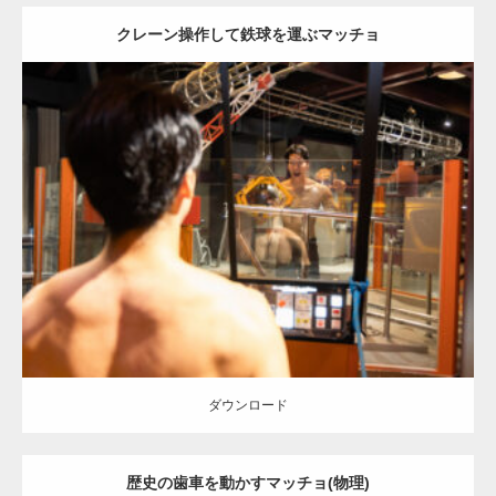
クレーン操作して鉄球を運ぶマッチョ
Update:
2025.10.30
Category:
科学技術館のマッチョ
オレンジの人
AKIHITO(細マッチョ)
SOSUKE
背中
千代田区（東京）
ダウンロード
ダウンロード
歴史の歯車を動かすマッチョ(物理)