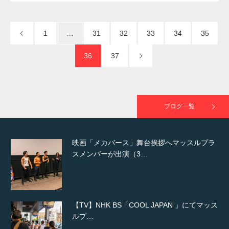
NHK「所さん！事件ですよ」に取材されまし
た（6/8放送）
1
…
31
32
33
34
35
36
37
映画「黄金泥棒」へマッスルプラスメンバー
が出演
ブログ一覧
映画「メカバース」舞台挨拶へマッスルプラ
スメンバーが出演（3…
【TV】NHK BS「COOL JAPAN 」にてマッス
ルプ…