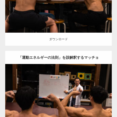
ダウンロード
ダウンロード
「運動エネルギーの法則」を誤解釈するマッチョ
Update:
2025.10.30
Category:
科学技術館のマッチョ
オレンジの人
AKIHITO(細マッチョ)
SOSUKE
外資系筋肉
背中
肩
千代田区（東京）
ダウンロード