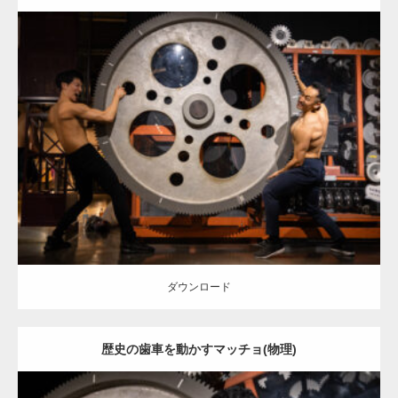
Update:
2025.10.30
Category:
科学技術館のマッチョ
オレンジの人
外資系筋肉
AKIHITO(細マッチョ)
背中
千代田区（東京）
ダウンロード
ダウンロード
歴史の歯車を動かすマッチョ(物理)