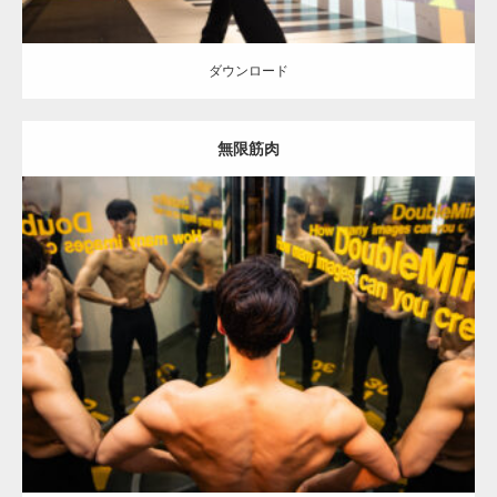
ダウンロード
無限筋肉
Update:
2025.10.30
Category:
科学技術館のマッチョ
オレンジの人
AKIHITO(細マッチョ)
背中
肩
千代田区（東京）
ダウンロード