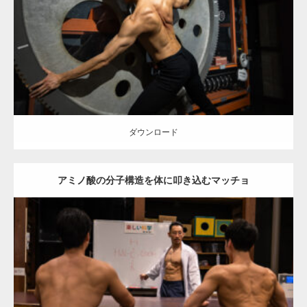
Category:
科学技術館のマッチョ
オレンジの人
AKIHITO(細マッチョ)
背中
千代田区（東京）
ダウンロード
ダウンロード
アミノ酸の分子構造を体に叩き込むマッチョ
Update:
2025.10.30
Category:
科学技術館のマッチョ
オレンジの人
AKIHITO(細マッチョ)
SOSUKE
外資系筋肉
背中
千代田区（東京）