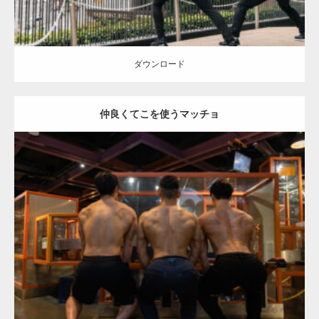
ダウンロード
仲良くてこを使うマッチョ
Update:
2025.10.30
Category:
科学技術館のマッチョ
オレンジの人
AKIHITO(細マッチョ)
SOSUKE
外資系筋肉
背中
千代田区（東京）
ダウンロード