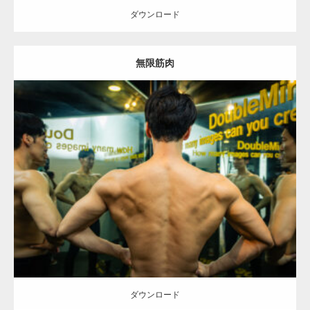
ダウンロード
無限筋肉
【YouTube】マッチョフリー素材メンバーが
ギネス世界記録…
Update:
2025.10.30
Category:
科学技術館のマッチョ
オレンジの人
AKIHITO(細マッチョ)
【TV】TBS番組「ひるおび」にてマッスルプ
背中
千代田区（東京）
ラスが紹介されま…
ダウンロード
TOKYO FMラジオ番組「ONE MORNING」
で紹介さ…
ダウンロード