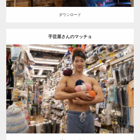
ダウンロード
手芸屋さんのマッチョ
Update:
2024.06.20
Category:
手芸屋さんのマッチョ（方南町）
kaichan
AKIHITO(細マッ
チョ)
方南町（東京）
ダウンロード