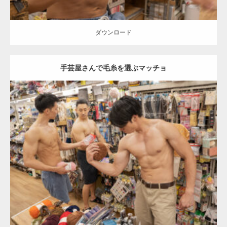
ダウンロード
手芸屋さんで毛糸を選ぶマッチョ
Update:
2024.06.21
Category:
手芸屋さんのマッチョ（方南町）
kaichan
AKIHITO(細マッ
チョ)
SOSUKE
外資系筋肉
方南町（東京）
ダウンロード
【YouTube】マッチョフリー素材メンバーが
ギネス世界記録…