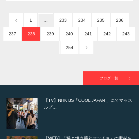
1
…
233
234
235
236
映画「メカバース」舞台挨拶へマッスルプラ
スメンバーが出演（3…
237
238
239
240
241
242
243
…
254
【TV】NHK BS「COOL JAPAN 」にてマッス
ルプ…
ブログ一覧
【WEB】「猫と焼き芋とマッチョ」の素材を
「ねとらぼ」さんに…
【YouTube】マッチョフリー素材メンバーが