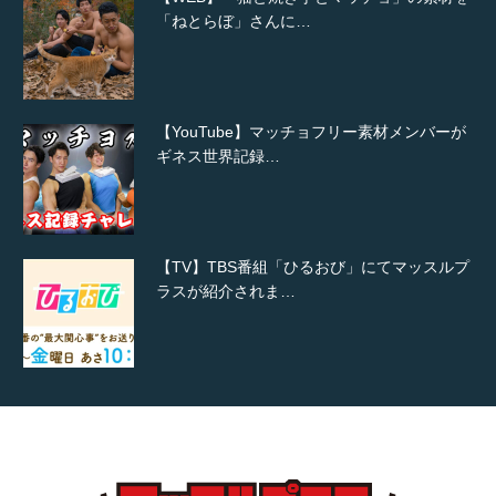
ギネス世界記録…
【TV】TBS番組「ひるおび」にてマッスルプ
ラスが紹介されま…
TOKYO FMラジオ番組「ONE MORNING」
で紹介さ…
NHK「所さん！事件ですよ」に取材されまし
た（6/8放送）