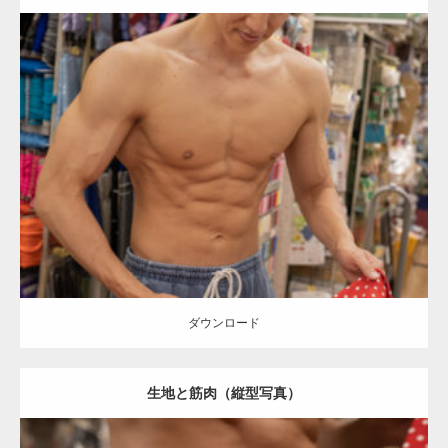
Update:
2024.06.23
Category:
手芸屋さんのマッチョ（方南町）
kaichan
AKIHITO(細マッ
チョ)
肩
腹筋
方南町（東京）
ダウンロード
ダウンロード
生地と筋肉（縦型写真）