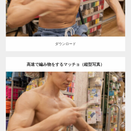
ダウンロード
ダウンロード
高速で編み物をするマッチョ（縦型写真）
Update:
2024.06.23
Category:
手芸屋さんのマッチョ（方南町）
kaichan
AKIHITO(細マッ
チョ)
肩
方南町（東京）
ダウンロード