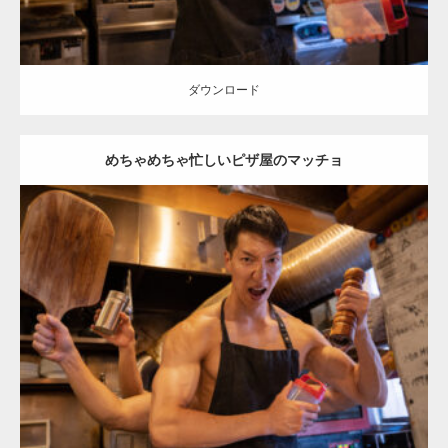
ダウンロード
めちゃめちゃ忙しいピザ屋のマッチョ
Update:
2024.06.7
Category:
ピザ屋のマッチョ（方南町）
kaichan
AKIHITO(細マッチ
ョ)
上腕二頭筋
方南町（東京）
ダウンロード