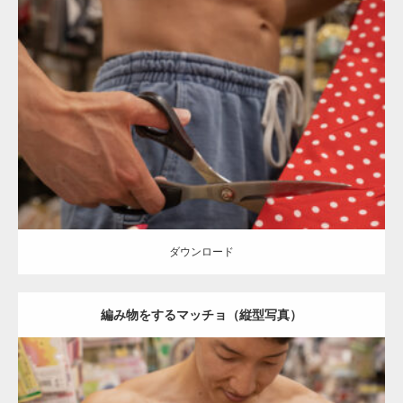
Update:
2024.06.23
Category:
手芸屋さんのマッチョ（方南町）
kaichan
AKIHITO(細マッ
チョ)
腹筋
方南町（東京）
ダウンロード
ダウンロード
編み物をするマッチョ（縦型写真）