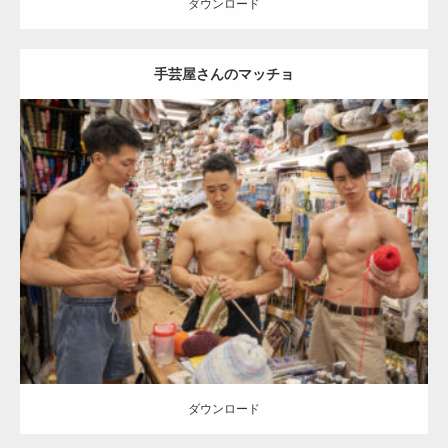
ダウンロード
手芸屋さんのマッチョ
Update:
2024.06.23
Category:
手芸屋さんのマッチョ（方南町）
kaichan
AKIHITO(細マッ
チョ)
SOSUKE
外資系筋肉
肩
方南町（東京）
ダウンロード
ダウンロード