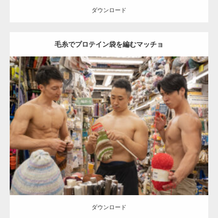
ダウンロード
【TV】TBS番組「ひるおび」にてマッスルプ
ラスが紹介されま…
毛糸でプロテイン袋を編むマッチョ
TOKYO FMラジオ番組「ONE MORNING」
で紹介さ…
Update:
2024.06.21
Category:
手芸屋さんのマッチョ（方南町）
kaichan
AKIHITO(細マッ
チョ)
SOSUKE
外資系筋肉
肩
方南町（東京）
NHK「所さん！事件ですよ」に取材されまし
ダウンロード
た（6/8放送）
映画「黄金泥棒」へマッスルプラスメンバー
ダウンロード
が出演