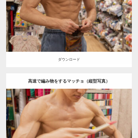
Category:
手芸屋さんのマッチョ（方南町）
kaichan
AKIHITO(細マッ
チョ)
肩
腹筋
大胸筋
方南町（東京）
ダウンロード
ダウンロード
高速で編み物をするマッチョ（縦型写真）
Update:
2024.06.23
Category:
手芸屋さんのマッチョ（方南町）
kaichan
AKIHITO(細マッ
チョ)
肩
大胸筋
方南町（東京）