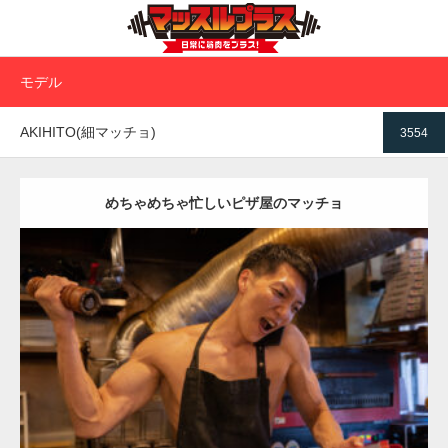
モデル
AKIHITO(細マッチョ)
3554
めちゃめちゃ忙しいピザ屋のマッチョ
Update:
2024.06.7
Category:
ピザ屋のマッチョ（方南町）
kaichan
AKIHITO(細マッチ
ョ)
上腕二頭筋
方南町（東京）
ダウンロード