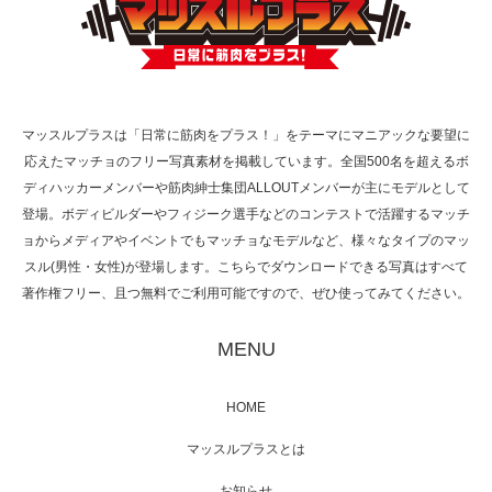
映画「黄金泥棒」へマッスルプラスメンバー
が出演
マッスルプラスは「日常に筋肉をプラス！」をテーマにマニアックな要望に
応えたマッチョのフリー写真素材を掲載しています。全国500名を超えるボ
映画「メカバース」舞台挨拶へマッスルプラ
ディハッカーメンバーや筋肉紳士集団ALLOUTメンバーが主にモデルとして
スメンバーが出演（3…
登場。ボディビルダーやフィジーク選手などのコンテストで活躍するマッチ
ョからメディアやイベントでもマッチョなモデルなど、様々なタイプのマッ
スル(男性・女性)が登場します。こちらでダウンロードできる写真はすべて
著作権フリー、且つ無料でご利用可能ですので、ぜひ使ってみてください。
【TV】NHK BS「COOL JAPAN 」にてマッス
ルプ…
MENU
HOME
【WEB】「猫と焼き芋とマッチョ」の素材を
マッスルプラスとは
「ねとらぼ」さんに…
お知らせ