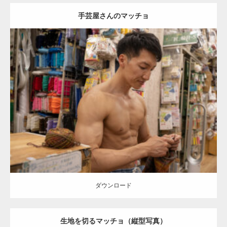
手芸屋さんのマッチョ
Update:
2024.06.20
Category:
手芸屋さんのマッチョ（方南町）
kaichan
AKIHITO(細マッ
チョ)
大胸筋
肩
方南町（東京）
ダウンロード
ダウンロード
生地を切るマッチョ（縦型写真）