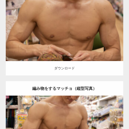
Update:
2024.06.23
Category:
手芸屋さんのマッチョ（方南町）
kaichan
AKIHITO(細マッ
チョ)
大胸筋
上腕二頭筋
方南町（東京）
ダウンロード
ダウンロード
編み物をするマッチョ（縦型写真）
Update:
2024.06.23