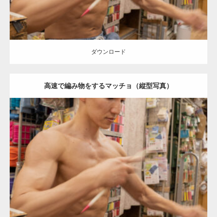
ダウンロード
高速で編み物をするマッチョ（縦型写真）
Update:
2024.06.20
Category:
手芸屋さんのマッチョ（方南町）
kaichan
AKIHITO(細マッ
チョ)
肩
方南町（東京）
ダウンロード