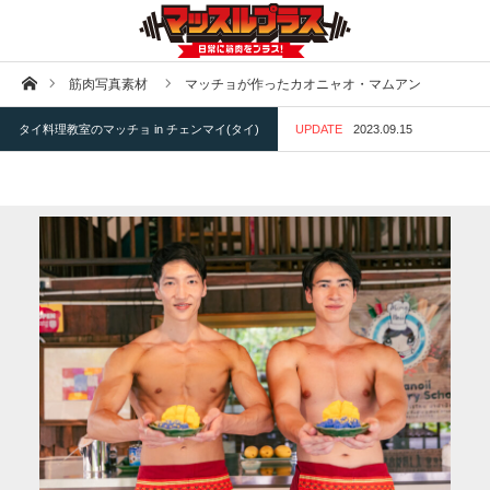
ホーム
筋肉写真素材
マッチョが作ったカオニャオ・マムアン
タイ料理教室のマッチョ in チェンマイ(タイ)
UPDATE
2023.09.15