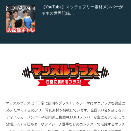
【YouTube】マッチョフリー素材メンバーが
ギネス世界記録…
【TV】TBS番組「ひるおび」にてマッスルプ
ラスが紹介されま…
TOKYO FMラジオ番組「ONE MORNING」
で紹介さ…
マッスルプラスは「日常に筋肉をプラス！」をテーマにマニアックな要望に
応えたマッチョのフリー写真素材を掲載しています。全国500名を超えるボ
NHK「所さん！事件ですよ」に取材されまし
ディハッカーメンバーや筋肉紳士集団ALLOUTメンバーが主にモデルとして
た（6/8放送）
登場。ボディビルダーやフィジーク選手などのコンテストで活躍するマッチ