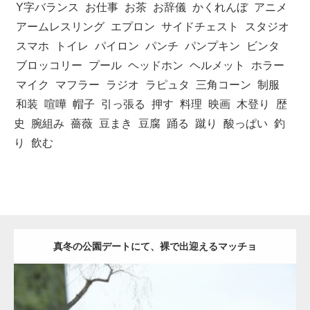
Y字バランス
お仕事
お茶
お辞儀
かくれんぼ
アニメ
アームレスリング
エプロン
サイドチェスト
スタジオ
スマホ
トイレ
パイロン
パンチ
パンプキン
ビンタ
ブロッコリー
プール
ヘッドホン
ヘルメット
ホラー
マイク
マフラー
ラジオ
ラピュタ
三角コーン
制服
和装
喧嘩
帽子
引っ張る
押す
料理
映画
木登り
歴
史
腕組み
薔薇
豆まき
豆腐
踊る
蹴り
酸っぱい
釣
り
飲む
真冬の公園デートにて、裸で出迎えるマッチョ