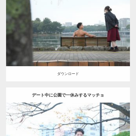
Update:
2021.07.8
Category:
公園のマッチョ
その他
AKIHITO(細マッチョ)
背中
ダウンロード
ダウンロード
デート中に公園で一休みするマッチョ
Update:
2021.07.6