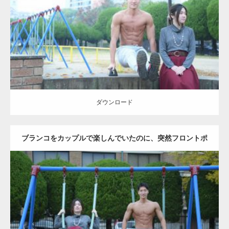
Category:
公園のマッチョ
その他
AKIHITO(細マッチョ)
腹筋
ダウンロード
ダウンロード
ブランコをカップルで楽しんでいたのに、突然フロントポ
ーズをするマッチョ
Update:
2021.07.6
Category:
公園のマッチョ
その他
AKIHITO(細マッチョ)
腹筋
大胸筋