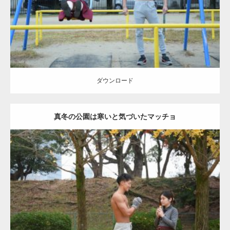
ダウンロード
ダウンロード
真冬の公園は寒いと気づいたマッチョ
Update:
2021.07.8
Category:
公園のマッチョ
その他
AKIHITO(細マッチョ)
上腕三頭筋
肩
ダウンロード