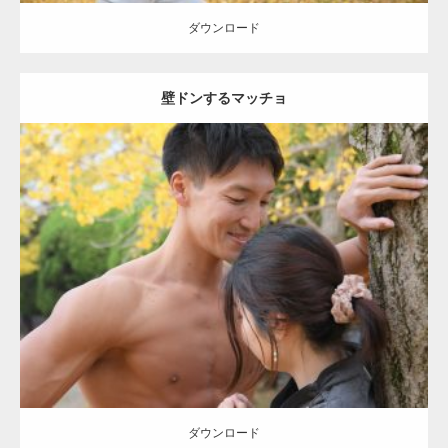
ダウンロード
壁ドンするマッチョ
Update:
2021.07.8
Category:
公園のマッチョ
その他
AKIHITO(細マッチョ)
大胸筋
肩
腹
筋
ダウンロード
【YouTube】マッチョフリー素材メンバーが
ギネス世界記録…
ダウンロード