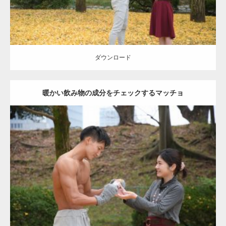
ダウンロード
暖かい飲み物の成分をチェックするマッチョ
Update:
2021.07.8
Category:
公園のマッチョ
その他
AKIHITO(細マッチョ)
上腕三頭筋
肩
ダウンロード