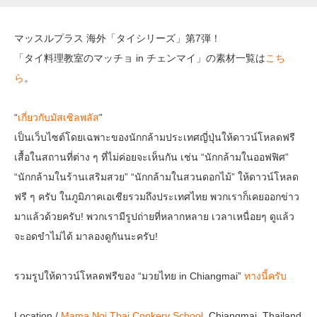
マッスルプラス 海外「タイシリーズ」第7弾！
「タイ料理教室のマッチョ in チェンマイ」の素材一覧は
こち
ら
。
“
เกี่ยวกับมัสเซิลพลัส
”
เป็นเว็บไซต์โดยเฉพาะของนักกล้ามประเทศญี่ปุ่นให้ดาวน์โหลดฟรี
เสื้อในสถานที่ต่าง ๆ ที่ไม่ค่อยจะเห็นกัน เช่น “นักกล้ามในออฟฟิศ”
“นักกล้ามในร้านเสริมสวย” “นักกล้ามในสวนดอกไม้” ให้ดาวน์โหลด
ฟรี ๆ ครับ ในภูมิภาคเอเชียรวมถึงประเทศไทย พวกเราก็เคยออกข่าว
มาแล้วด้วยครับ! พวกเรามีรูปถ่ายที่หลากหลาย เวลาเหนื่อยๆ ดูแล้ว
จะอดขำไม่ได้ มาลองดูกันนะครับ!
รวมรูปให้ดาวน์โหลดฟรีของ “มวยไทย in Chiangmai”
ทางนี้ครับ
Location /
Mama Noi Thai Cookery School
, Chiangmai, Thailand