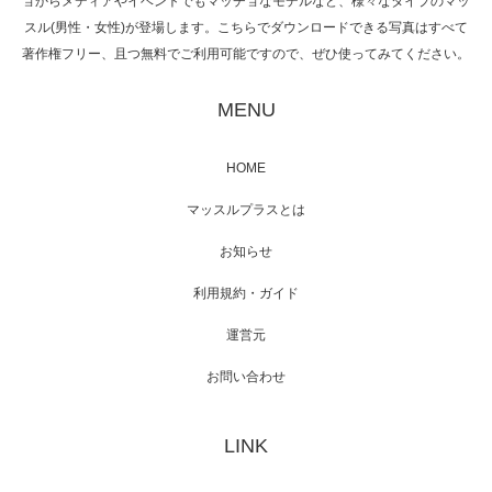
ョからメディアやイベントでもマッチョなモデルなど、様々なタイプのマッ
スル(男性・女性)が登場します。こちらでダウンロードできる写真はすべて
著作権フリー、且つ無料でご利用可能ですので、ぜひ使ってみてください。
映画「黄金泥棒」へマッスルプラスメンバー
が出演
MENU
HOME
映画「メカバース」舞台挨拶へマッスルプラ
マッスルプラスとは
スメンバーが出演（3…
お知らせ
利用規約・ガイド
運営元
【TV】NHK BS「COOL JAPAN 」にてマッス
ルプ…
お問い合わせ
LINK
【WEB】「猫と焼き芋とマッチョ」の素材を