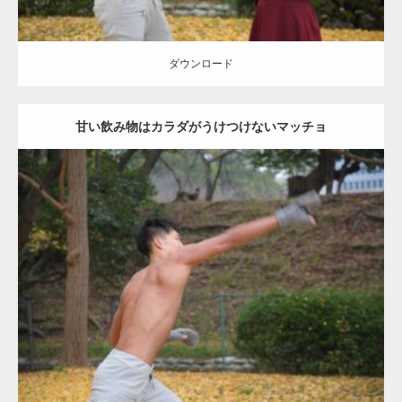
ダウンロード
甘い飲み物はカラダがうけつけないマッチョ
Update:
2021.07.8
Category:
公園のマッチョ
その他
AKIHITO(細マッチョ)
背中
ダウンロード