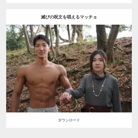
滅びの呪文を唱えるマッチョ
【TV】TBS番組「ひるおび」にてマッスルプ
ラスが紹介されま…
Update:
2021.07.8
TOKYO FMラジオ番組「ONE MORNING」
Category:
公園のマッチョ
その他
AKIHITO(細マッチョ)
大胸筋
腹筋
で紹介さ…
ダウンロード
NHK「所さん！事件ですよ」に取材されまし
た（6/8放送）
ダウンロード
映画「黄金泥棒」へマッスルプラスメンバー