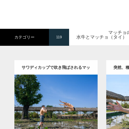
マッチョ
水牛とマッチョ（タイ）
カテゴリー
119
サワディカップで吹き飛ばされるマッ
突然、
Update:
2023.02.25
チョ / นักกล้ามพุ่งออกไป จากพลังสวัสดี
ョ / นัก
Category:
水牛とマッチョ（タイ）
Catego
Wacharaphop Tupsuk (Aun) /ウンさん
Wachar
ครับ
(タイ人)
SOSUKE
AKIHITO(細マッチ
(タイ
ョ)
ぶっ飛ばされマッチョ
スパンブリ
SOS
ー県 (タイ)
ダウン
ダウンロード