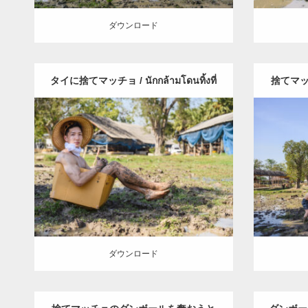
ダウンロード
タイに捨てマッチョ / นักกล้ามโดนทิ้งที่
捨てマ
Update:
2023.02.25
ไทย
するマッチョ
Catego
Category:
水牛とマッチョ（タイ）
Wachar
Wacharaphop Tupsuk (Aun) /ウンさん
กระ
(タイ
(タイ人)
AKIHITO(細マッチョ)
捨てマ
SOSUKE
ッチョ
スパンブリー県 (タイ)
ダウンロード
ダウン
ダウンロード