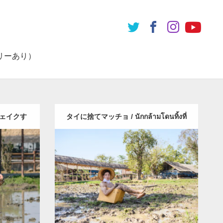
リーあり）
ェイクす
タイに捨てマッチョ / นักกล้ามโดนทิ้งที่
Update:
2023.02.25
มเขย่า
ไทย
（タイ）
Category:
水牛とマッチョ（タイ）
) /ウンさん
Wacharaphop Tupsuk (Aun) /ウンさん
า
)
上腕三
(タイ人)
AKIHITO(細マッチョ)
捨てマ
タイ)
ッチョ
スパンブリー県 (タイ)
ダウンロード