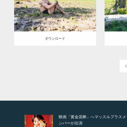
(タイ人)
AKIHITO(細マッチョ)
捨てマ
(タイ人)
ッチョ
スパンブリー県 (タイ)
ダウンロード
ダウン
ダウンロード
ルプラスメ
映画「メカバース」舞台挨拶へマッ
ルプラスメンバーが出演（3…