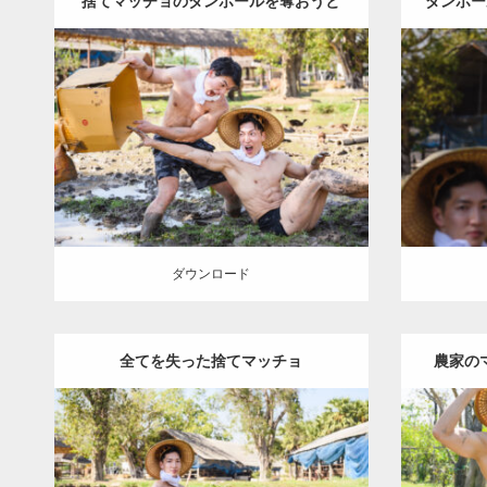
捨てマッチョのダンボールを奪おうと
ダンボー
Update:
2023.02.25
するマッチョ / นักกล้ามกำลังแย่งกล่อง
型写真) / 
Category:
水牛とマッチョ（タイ）
Catego
Wacharaphop Tupsuk (Aun) /ウンさん
Wachar
กระดาษของนักกล้ามที่โดนทิ้ง
(タイ人)
AKIHITO(細マッチョ)
(タイ
SOSUKE
腹筋
捨てマッチョ
スパンブ
SOSUK
リー県 (タイ)
ダウンロード
ダウン
ダウンロード
全てを失った捨てマッチョ
農家のマッ
Update:
2023.02.25
Category:
水牛とマッチョ（タイ）
Catego
Wacharaphop Tupsuk (Aun) /ウンさん
Wachar