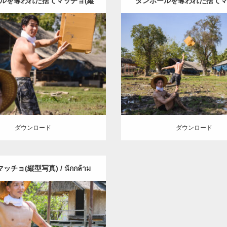
ルを奪われた捨てマッチョ(縦
ダンボールを奪われた捨てマッ
Update:
2023.02.25
Update:
2023.02.25
นักกล้ามโดนทิ้งถูกแย่งกล่อง
นักกล้ามโดนทิ้งถูกแย่งกล่อ
ry:
水牛とマッチョ（タイ）
Category:
水牛とマッチョ
aphop Tupsuk (Aun) /ウンさん
Wacharaphop Tupsuk (Aun
กระดาษ
人)
AKIHITO(細マッチョ)
(タイ人)
AKIHITO(細マ
E
上腕三頭筋
肩
捨てマッチョ
SOSUKE
背中
捨てマッチョ
スパンブリー県 (タイ)
リー県 (タイ)
ロード
ダウンロード
ダウンロード
ダウンロード
チョ(縦型写真) / นักกล้าม
Update:
2023.02.25
เกษตรกร
ry:
水牛とマッチョ（タイ）
aphop Tupsuk (Aun) /ウンさん