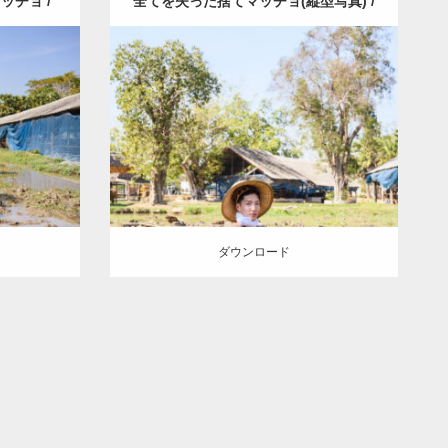
チョ /
全てを失った捨てマッチョ(縦型写真) /
Update:
2023.02.25
งกระดาษ
นักกล้ามที่ไม่เหลืออะไรเลย
（タイ）
Category:
水牛とマッチョ（タイ）
) /ウンさん
Wacharaphop Tupsuk (Aun) /ウンさん
ッチョ)
(タイ人)
AKIHITO(細マッチョ)
捨てマ
スパンブ
ッチョ
スパンブリー県 (タイ)
ダウンロード
ダウンロード