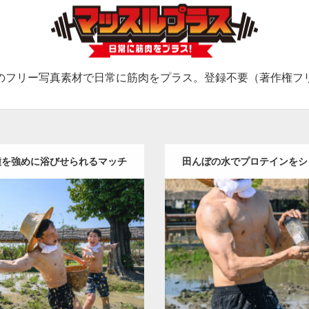
のフリー写真素材で日常に筋肉をプラス。登録不要（著作権フ
種を強めに浴びせられるマッチ
田んぼの水でプロテインをシ
Update:
2023.02.25
Update:
2023.02.25
กล้ามโดนเขวี้ยงเมล็ดข้าวอย่าง
るマッチョ(縦型写真) / นักกล้า
ry:
水牛とマッチョ（タイ）
Category:
水牛とマッチョ
aphop Tupsuk (Aun) /ウンさん
Wacharaphop Tupsuk (Aun
แรง
โปรตีนกับน้ำที่อยู่ในน
人)
AKIHITO(細マッチョ)
(タイ人)
AKIHITO(細マッチョ
UKE
スパンブリー県 (タイ)
頭筋
肩
スパンブリー県 (
ロード
ダウンロード