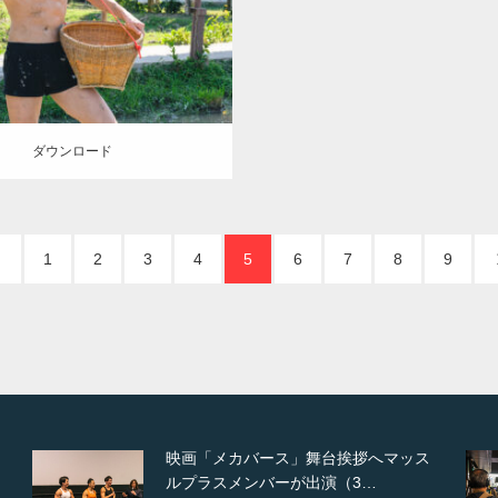
AKIHITO(細マッチョ)
スパン
ブリー県 (タイ)
ロード
ダウンロード
1
2
3
4
5
6
7
8
9
ス
【TV】NHK BS「COOL JAPAN 」に
てマッスルプ…