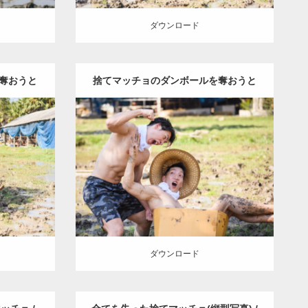
ダウンロード
奪おうと
捨てマッチョのダンボールを奪おうと
Update:
2023.02.25
่งกล่อง
するマッチョ / นักกล้ามกำลังแย่งกล่อง
（タイ）
Category:
水牛とマッチョ（タイ）
) /ウンさん
Wacharaphop Tupsuk (Aun) /ウンさん
ทิ้ง
กระดาษของนักกล้ามที่โดนทิ้ง
ッチョ)
(タイ人)
AKIHITO(細マッチョ)
ンブリー県
SOSUKE
捨てマッチョ
スパンブリー県
(タイ)
ダウンロード
ダウンロード