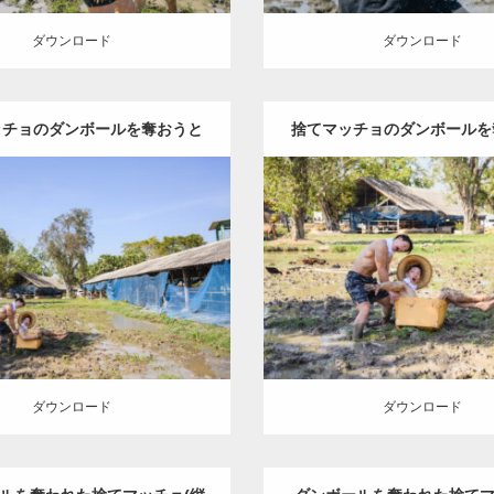
ダウンロード
ダウンロード
ッチョのダンボールを奪おうと
捨てマッチョのダンボールを
Update:
2023.02.25
Update:
2023.02.25
 / นักกล้ามกำลังแย่งกล่อง
するマッチョ / นักกล้ามกำลังแย
ry:
水牛とマッチョ（タイ）
Category:
水牛とマッチョ
aphop Tupsuk (Aun) /ウンさん
Wacharaphop Tupsuk (Aun
ดาษของนักกล้ามที่โดนทิ้ง
กระดาษของนักกล้ามที่โดน
人)
AKIHITO(細マッチョ)
(タイ人)
AKIHITO(細マ
捨てマッチョ
スパンブリー県
SOSUKE
捨てマッチョ
スパ
(タイ)
(タイ)
ロード
ダウンロード
ダウンロード
ダウンロード