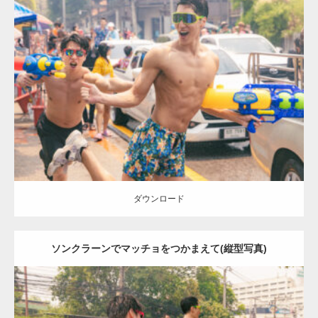
Update:
2023.05.30
Category:
ソンクランのマッチョ in チェンマイ(タイ)
オレンジの人
SOSUKE
AKIHITO(細マッチョ)
マッチョをつかまえて
チェンマイ
(タイ)
ダウンロード
ダウンロード
ソンクラーンでマッチョをつかまえて(縦型写真)