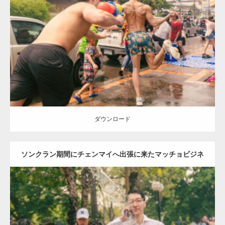
Update:
2023.05.30
Category:
ソンクランのマッチョ in チェンマイ(タイ)
オレンジの人
AKIHITO(細マッチョ)
SOSUKE
背中
マッチョをつかまえて
チェン
マイ(タイ)
ダウンロード
ダウンロード
ソンクラン期間にチェンマイへ出張に来たマッチョビジネ
スマン
Update:
2023.05.30