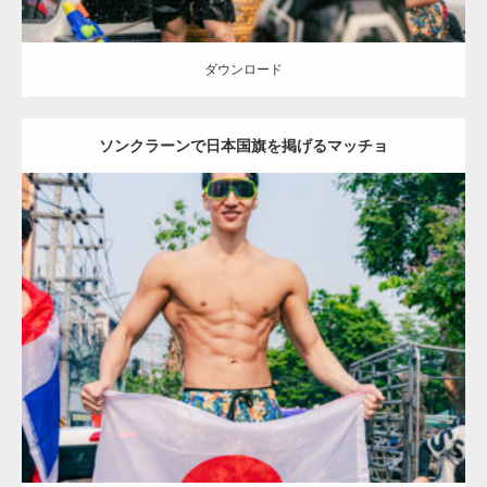
ダウンロード
ソンクラーンで日本国旗を掲げるマッチョ
Update:
2023.05.29
Category:
ソンクランのマッチョ in チェンマイ(タイ)
オレンジの人
AKIHITO(細マッチョ)
腹筋
チェンマイ(タイ)
ダウンロード