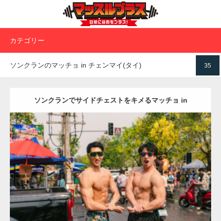
カテゴリー
ソンクランのマッチョ in チェンマイ(タイ)
35
ソンクランでサイドチェストをキメるマッチョ in
Chiangmai
Update:
2023.05.26
Category:
ソンクランのマッチョ in チェンマイ(タイ)
オレンジの人
AKIHITO(細マッチョ)
SOSUKE
大胸筋
上腕三頭筋
肩
チェンマイ(タ
イ)
ダウンロード