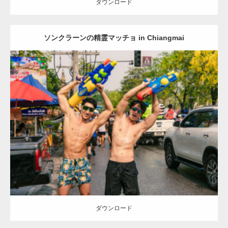
ダウンロード
ソンクラーンの精霊マッチョ in Chiangmai
Update:
2023.05.30
Category:
ソンクランのマッチョ in チェンマイ(タイ)
オレンジの人
AKIHITO(細マッチョ)
SOSUKE
腹筋
チェンマイ(タイ)
ダウンロード
ダウンロード