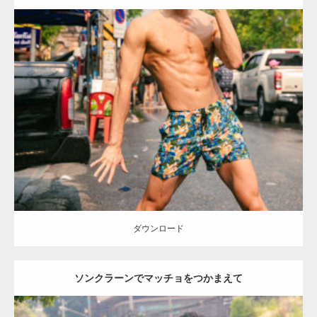
Update:
2023.05.30
Category:
ソンクランのマッチョ in チェンマイ(タイ)
オレンジの人
AKIHITO(細マッチョ)
腹筋
チェンマイ(タイ)
ダウンロード
ダウンロード
ソンクラーンでマッチョをつかまえて