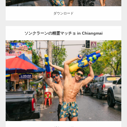
ダウンロード
ソンクラーンの精霊マッチョ in Chiangmai
Update:
2023.05.30
Category:
ソンクランのマッチョ in チェンマイ(タイ)
オレンジの人
AKIHITO(細マッチョ)
SOSUKE
腹筋
チェンマイ(タイ)
ダウンロード