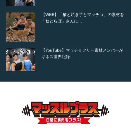
【WEB】「猫と焼き芋とマッチョ」の素材を
「ねとらぼ」さんに…
【YouTube】マッチョフリー素材メンバーが
ギネス世界記録…
【TV】TBS番組「ひるおび」にてマッスルプ
ラスが紹介されま…
TOKYO FMラジオ番組「ONE MORNING」
で紹介さ…