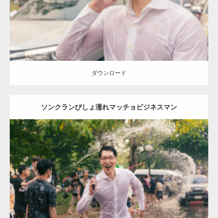
ダウンロード
ダウンロード
ソンクランびしょ濡れマッチョビジネスマン
Update:
2023.05.30
Category:
ソンクランのマッチョ in チェンマイ(タイ)
オレンジの人
AKIHITO(細マッチョ)
大胸筋
チェンマイ(タイ)
ダウンロード