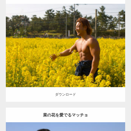
Update:
2023.02.11
Category:
菜の花畑のマッチョ
その他
ONIKKY(デカいよ)
大胸筋
腹
筋
糸島 (福岡)
ダウンロード
ダウンロード
【YouTube】マッチョフリー素材メンバーが
菜の花を愛でるマッチョ
ギネス世界記録…