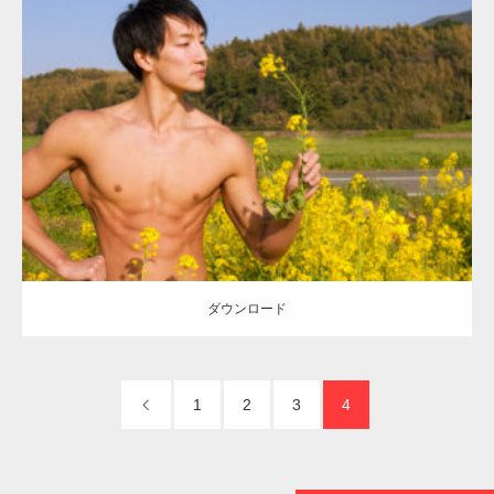
【TV】TBS番組「ひるおび」にてマッスルプ
Update:
2023.02.11
ラスが紹介されま…
Category:
菜の花畑のマッチョ
その他
AKIHITO(細マッチョ)
腹筋
糸
島 (福岡)
ダウンロード
TOKYO FMラジオ番組「ONE MORNING」
で紹介さ…
ダウンロード
NHK「所さん！事件ですよ」に取材されまし
た（6/8放送）
1
2
3
4
映画「黄金泥棒」へマッスルプラスメンバー
が出演