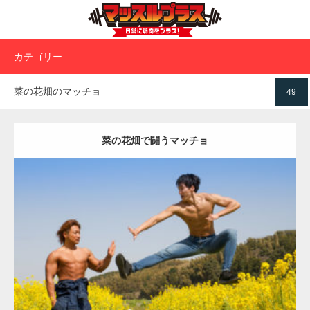
カテゴリー
菜の花畑のマッチョ
49
菜の花畑で闘うマッチョ
Update:
2023.02.11
Category:
菜の花畑のマッチョ
その他
ONIKKY(デカいよ)
AKIHITO(細マッチョ)
大胸筋
闘うマッチョ
糸島 (福岡)
ダウンロード