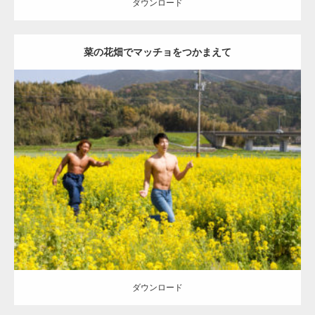
ダウンロード
菜の花畑でマッチョをつかまえて
Update:
2023.02.11
Category:
菜の花畑のマッチョ
その他
ONIKKY(デカいよ)
AKIHITO(細マッチョ)
大胸筋
マッチョをつかまえて
糸島 (福岡)
ダウンロード
ダウンロード