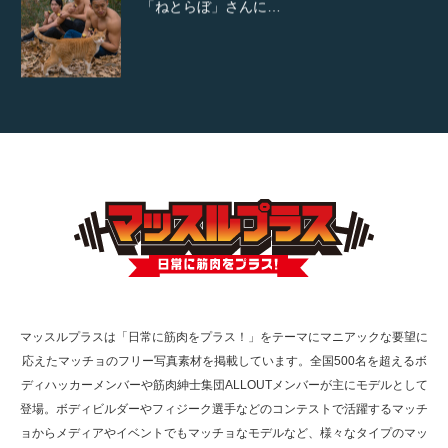
【YouTube】マッチョフリー素材メンバーが
ギネス世界記録…
【TV】TBS番組「ひるおび」にてマッスルプ
ラスが紹介されま…
TOKYO FMラジオ番組「ONE MORNING」
で紹介さ…
マッスルプラスは「日常に筋肉をプラス！」をテーマにマニアックな要望に
応えたマッチョのフリー写真素材を掲載しています。全国500名を超えるボ
NHK「所さん！事件ですよ」に取材されまし
ディハッカーメンバーや筋肉紳士集団ALLOUTメンバーが主にモデルとして
た（6/8放送）
登場。ボディビルダーやフィジーク選手などのコンテストで活躍するマッチ
ョからメディアやイベントでもマッチョなモデルなど、様々なタイプのマッ