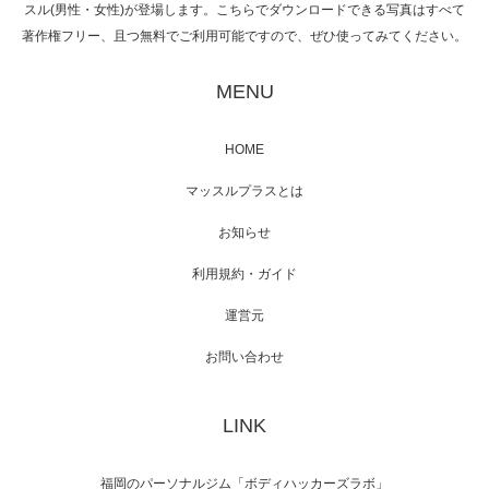
スル(男性・女性)が登場します。こちらでダウンロードできる写真はすべて
著作権フリー、且つ無料でご利用可能ですので、ぜひ使ってみてください。
映画「黄金泥棒」へマッスルプラスメンバー
が出演
MENU
HOME
映画「メカバース」舞台挨拶へマッスルプラ
マッスルプラスとは
スメンバーが出演（3…
お知らせ
利用規約・ガイド
運営元
【TV】NHK BS「COOL JAPAN 」にてマッス
ルプ…
お問い合わせ
LINK
【WEB】「猫と焼き芋とマッチョ」の素材を
「ねとらぼ」さんに…
福岡のパーソナルジム「ボディハッカーズラボ」