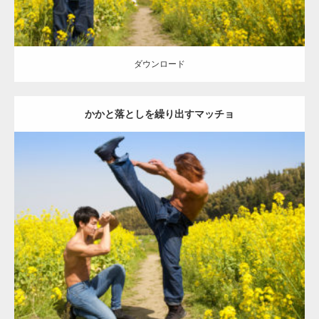
ダウンロード
かかと落としを繰り出すマッチョ
Update:
2023.02.11
Category:
菜の花畑のマッチョ
その他
ONIKKY(デカいよ)
AKIHITO(細マッチョ)
脚
闘うマッチョ
糸島 (福岡)
ダウンロード