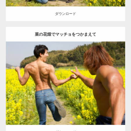
ダウンロード
菜の花畑でマッチョをつかまえて
Update:
2023.02.11
Category:
菜の花畑のマッチョ
その他
ONIKKY(デカいよ)
AKIHITO(細マッチョ)
背中
マッチョをつかまえて
糸島 (福岡)
ダウンロード