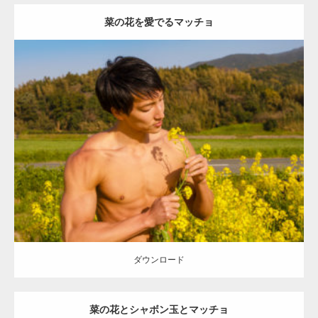
菜の花を愛でるマッチョ
Update:
2023.02.11
Category:
菜の花畑のマッチョ
その他
AKIHITO(細マッチョ)
肩
糸島
(福岡)
ダウンロード
ダウンロード
菜の花とシャボン玉とマッチョ