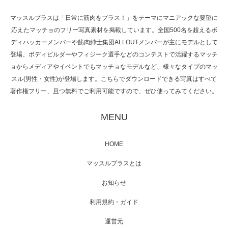
マッスルプラスは「日常に筋肉をプラス！」をテーマにマニアックな要望に
応えたマッチョのフリー写真素材を掲載しています。全国500名を超えるボ
NHK「所さん！事件ですよ」に取材されまし
ディハッカーメンバーや筋肉紳士集団ALLOUTメンバーが主にモデルとして
た（6/8放送）
登場。ボディビルダーやフィジーク選手などのコンテストで活躍するマッチ
ョからメディアやイベントでもマッチョなモデルなど、様々なタイプのマッ
スル(男性・女性)が登場します。こちらでダウンロードできる写真はすべて
著作権フリー、且つ無料でご利用可能ですので、ぜひ使ってみてください。
映画「黄金泥棒」へマッスルプラスメンバー
が出演
MENU
HOME
映画「メカバース」舞台挨拶へマッスルプラ
マッスルプラスとは
スメンバーが出演（3…
お知らせ
利用規約・ガイド
運営元
【TV】NHK BS「COOL JAPAN 」にてマッス