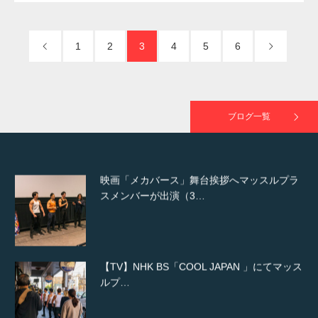
た（6/8放送）
1
2
3
4
5
6
映画「黄金泥棒」へマッスルプラスメンバー
が出演
ブログ一覧
映画「メカバース」舞台挨拶へマッスルプラ
スメンバーが出演（3…
【TV】NHK BS「COOL JAPAN 」にてマッス
ルプ…