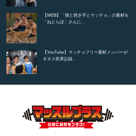
【WEB】「猫と焼き芋とマッチョ」の素材を
「ねとらぼ」さんに…
【YouTube】マッチョフリー素材メンバーが
ギネス世界記録…
【TV】TBS番組「ひるおび」にてマッスルプ
ラスが紹介されま…
TOKYO FMラジオ番組「ONE MORNING」
で紹介さ…