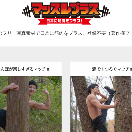
のフリー写真素材で日常に筋肉をプラス。登録不要（著作権フ
れんぼが楽しすぎるマッチョ
森でくつろぐマッチ
Update:
2022.01.19
Update:
2022.01.20
gory:
紅葉とマッチョ
inori
Category:
紅葉とマッチョ
AKIHITO(細マッチョ)
AKIHITO(細マッチョ)
上腕
ロード
ダウンロード