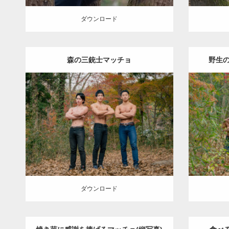
ダウンロード
森の三銃士マッチョ
野生
Update:
2022.01.20
Category:
紅葉とマッチョ
inori
Cate
AKIHITO(細マッチョ)
SOSUKE
外資系
AKIHI
筋肉
ダウンロード
ダウン
ダウンロード