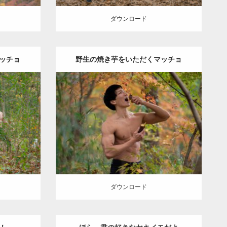
ダウンロード
ッチョ
野生の焼き芋をいただくマッチョ
Update:
2022.01.22
inori
Category:
紅葉とマッチョ
kaichan
KE
外資系
AKIHITO(細マッチョ)
上腕二頭筋
肩
ダウンロード
ダウンロード