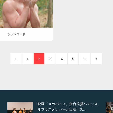
SOSUKE
ロード
ダウンロード
1
2
3
4
5
6
【TV】NHK BS「COOL JAPAN 」に
てマッスルプ…