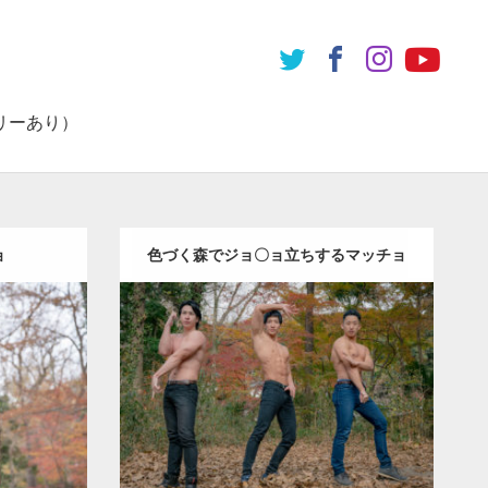
リーあり）
ョ
色づく森でジョ〇ョ立ちするマッチョ
Update:
2022.01.22
Category:
紅葉とマッチョ
inori
inori
AKIHITO(細マッチョ)
SOSUKE
外資系
三頭筋
筋肉
腹筋
ダウンロード