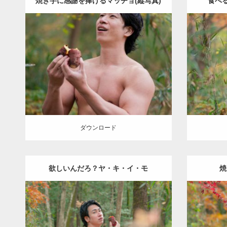
焼き芋に感謝を捧げるマッチョ(縦写真)
食べ
Update:
2022.01.20
Category:
紅葉とマッチョ
kaichan
Catego
SOSUKE
A
ダウンロード
ダウン
ダウンロード
欲しいんだろ？ヤ・キ・イ・モ
焼
Update:
2022.01.20
Category:
紅葉とマッチョ
inori
Cate