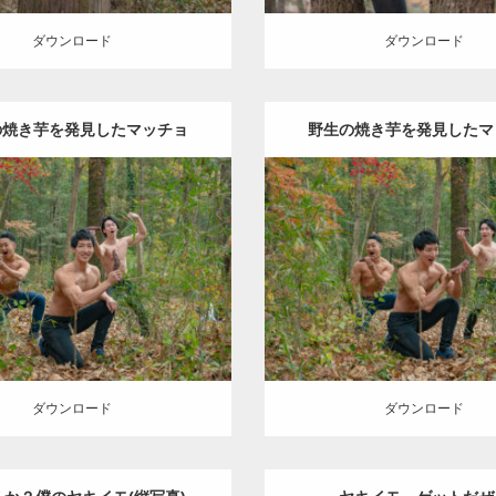
ダウンロード
ダウンロード
の焼き芋を発見したマッチョ
野生の焼き芋を発見したマ
Update:
2022.01.22
Update:
2022.01.22
gory:
紅葉とマッチョ
inori
Category:
紅葉とマッチョ
TO(細マッチョ)
SOSUKE
外資系
AKIHITO(細マッチョ)
SOSU
筋肉
筋肉
ロード
ダウンロード
ダウンロード
ダウンロード