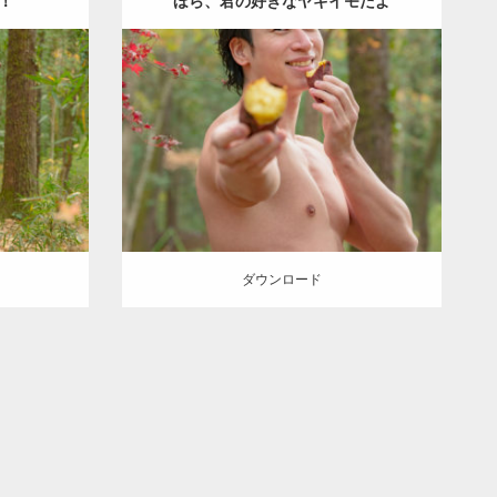
！
ほら、君の好きなヤキイモだよ
Update:
2022.01.20
inori
Category:
紅葉とマッチョ
inori
腹筋
SOSUKE
ダウンロード
ダウンロード