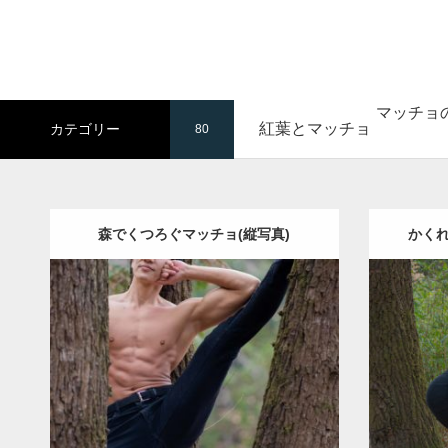
マッチョ
紅葉とマッチョ
カテゴリー
80
森でくつろぐマッチョ(縦写真)
かく
Update:
2022.01.20
Category:
紅葉とマッチョ
kaichan
Cate
AKIHITO(細マッチョ)
腹筋
ダウンロード
ダウン