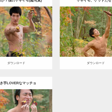
るか？僕のヤキイモ(縦写真)
ヤキイモ、ゲットだぜ
Update:
2022.01.22
Update:
2022.01.20
ry:
紅葉とマッチョ
kaichan
Category:
紅葉とマッチョ
KIHITO(細マッチョ)
腹筋
AKIHITO(細マッチョ)
ロード
ダウンロード
ダウンロード
ダウンロード
き芋LOVERなマッチョ
Update:
2022.01.20
gory:
紅葉とマッチョ
inori