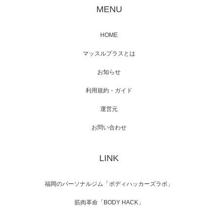
が出演
MENU
HOME
映画「メカバース」舞台挨拶へマッスルプラ
マッスルプラスとは
スメンバーが出演（3…
お知らせ
利用規約・ガイド
運営元
【TV】NHK BS「COOL JAPAN 」にてマッス
ルプ…
お問い合わせ
LINK
【WEB】「猫と焼き芋とマッチョ」の素材を
「ねとらぼ」さんに…
福岡のパーソナルジム「ボディハッカーズラボ」
筋肉革命「BODY HACK」