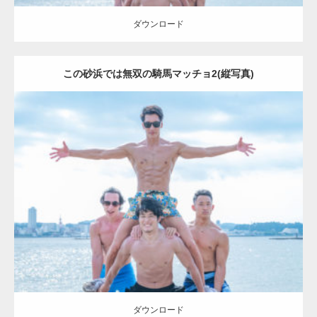
ダウンロード
この砂浜では無双の騎馬マッチョ2(縦写真)
Update:
2023.09.6
Category:
海のマッチョ2
AKIHITO(細マッチョ)
SOSUKE
外資系筋肉
ダウンロード
ダウンロード