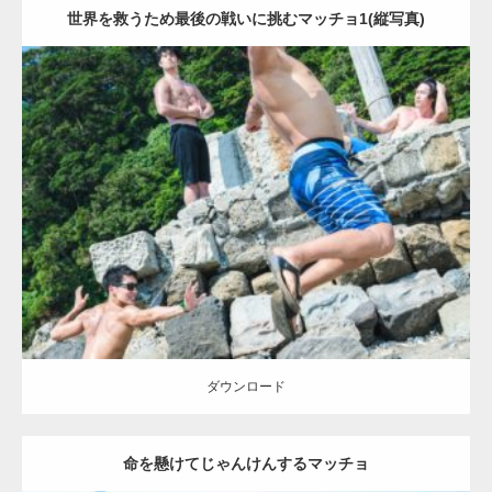
世界を救うため最後の戦いに挑むマッチョ1(縦写真)
Update:
2021.07.7
Category:
海のマッチョ2
inori
SOSUKE
外資系筋肉
AKIHITO(細マッ
チョ)
闘うマッチョ
ダウンロード
【YouTube】マッチョフリー素材メンバーが
ギネス世界記録…
ダウンロード
命を懸けてじゃんけんするマッチョ
【TV】TBS番組「ひるおび」にてマッスルプ