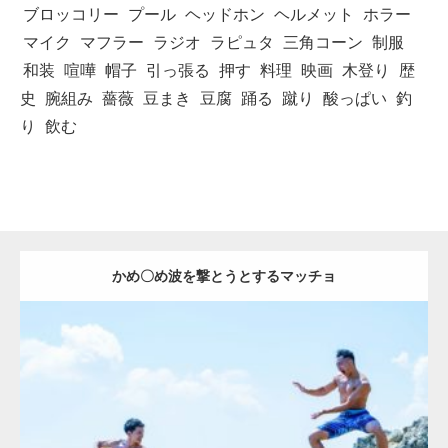
ブロッコリー
プール
ヘッドホン
ヘルメット
ホラー
マイク
マフラー
ラジオ
ラピュタ
三角コーン
制服
和装
喧嘩
帽子
引っ張る
押す
料理
映画
木登り
歴
史
腕組み
薔薇
豆まき
豆腐
踊る
蹴り
酸っぱい
釣
り
飲む
かめ〇め波を撃とうとするマッチョ
Update:
2021.07.1
Category:
海のマッチョ2
inori
AKIHITO(細マッチョ)
外資系筋肉
肩
闘うマッチョ