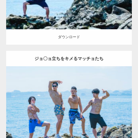
ダウンロード
ジョ〇ョ立ちをキメるマッチョたち
Update:
2023.09.6
Category:
海のマッチョ2
inori
AKIHITO(細マッチョ)
SOSUKE
外資系
筋肉
腹筋
ダウンロード