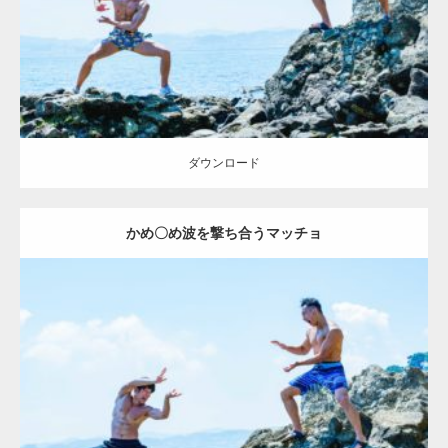
ダウンロード
ダウンロード
かめ〇め波を撃ち合うマッチョ
Update:
2023.02.6
Category:
海のマッチョ2
inori
外資系筋肉
闘うマッチョ
ダウンロード