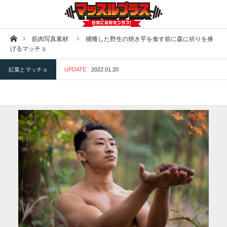
ホーム
筋肉写真素材
捕獲した野生の焼き芋を食す前に森に祈りを捧
げるマッチョ
紅葉とマッチョ
UPDATE
2022.01.20