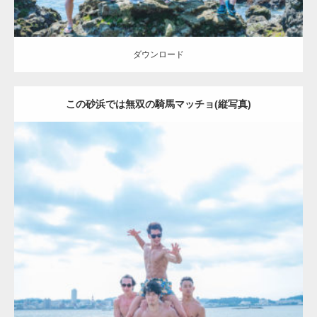
ダウンロード
この砂浜では無双の騎馬マッチョ(縦写真)
Update:
2023.09.6
Category:
海のマッチョ2
inori
AKIHITO(細マッチョ)
SOSUKE
外資系
筋肉
ダウンロード