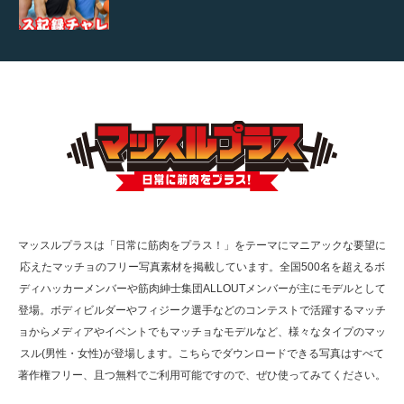
【TV】TBS番組「ひるおび」にてマッスルプ
ラスが紹介されま…
TOKYO FMラジオ番組「ONE MORNING」
で紹介さ…
マッスルプラスは「日常に筋肉をプラス！」をテーマにマニアックな要望に
応えたマッチョのフリー写真素材を掲載しています。全国500名を超えるボ
NHK「所さん！事件ですよ」に取材されまし
ディハッカーメンバーや筋肉紳士集団ALLOUTメンバーが主にモデルとして
た（6/8放送）
登場。ボディビルダーやフィジーク選手などのコンテストで活躍するマッチ
ョからメディアやイベントでもマッチョなモデルなど、様々なタイプのマッ
スル(男性・女性)が登場します。こちらでダウンロードできる写真はすべて
著作権フリー、且つ無料でご利用可能ですので、ぜひ使ってみてください。
映画「黄金泥棒」へマッスルプラスメンバー