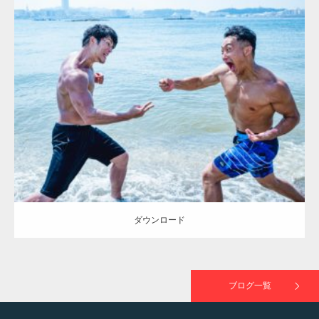
ラスが紹介されま…
Update:
2023.09.6
TOKYO FMラジオ番組「ONE MORNING」
Category:
海のマッチョ2
inori
外資系筋肉
で紹介さ…
ダウンロード
NHK「所さん！事件ですよ」に取材されまし
た（6/8放送）
ダウンロード
映画「黄金泥棒」へマッスルプラスメンバー
が出演
ブログ一覧