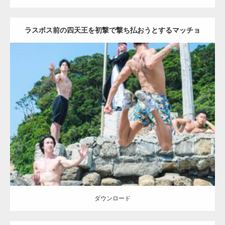
ラスボス前の四天王を初撃で撃ち払おうとするマッチョ
(縦写真)
Update:
2023.09.6
Category:
海のマッチョ2
inori
外資系筋肉
AKIHITO(細マッチョ)
SOSUKE
背中
闘うマッチョ
ダウンロード
ダウンロード