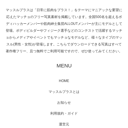
マッスルプラスは「日常に筋肉をプラス！」をテーマにマニアックな要望に
応えたマッチョのフリー写真素材を掲載しています。全国500名を超えるボ
NHK「所さん！事件ですよ」に取材されまし
ディハッカーメンバーや筋肉紳士集団ALLOUTメンバーが主にモデルとして
た（6/8放送）
登場。ボディビルダーやフィジーク選手などのコンテストで活躍するマッチ
ョからメディアやイベントでもマッチョなモデルなど、様々なタイプのマッ
スル(男性・女性)が登場します。こちらでダウンロードできる写真はすべて
著作権フリー、且つ無料でご利用可能ですので、ぜひ使ってみてください。
映画「黄金泥棒」へマッスルプラスメンバー
が出演
MENU
HOME
映画「メカバース」舞台挨拶へマッスルプラ
マッスルプラスとは
スメンバーが出演（3…
お知らせ
利用規約・ガイド
運営元
【TV】NHK BS「COOL JAPAN 」にてマッス