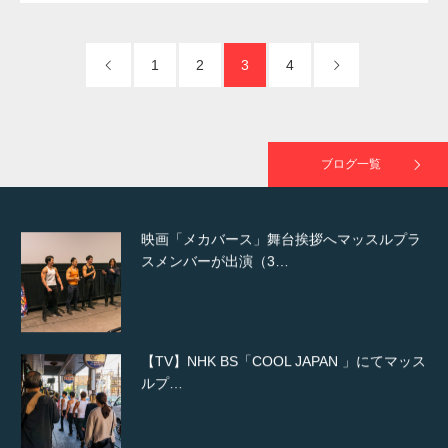
た（6/8放送）
1
2
3
4
映画「黄金泥棒」へマッスルプラスメンバー
が出演
ブログ一覧
映画「メカバース」舞台挨拶へマッスルプラ
スメンバーが出演（3…
【TV】NHK BS「COOL JAPAN 」にてマッス
ルプ…