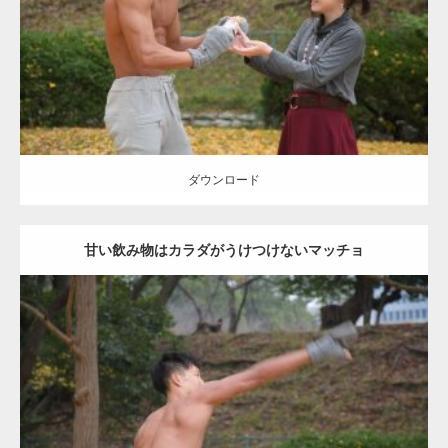
肩
ダウンロード
ダウンロード
甘い飲み物はカラダがうけつけないマッチョ
Update:
2021.07.8
Category:
公園のマッチョ
その他
AKIHITO(細マッチョ)
背中
ダウンロード