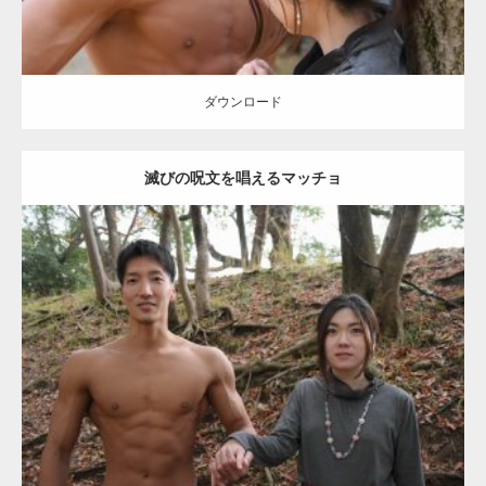
【YouTube】マッチョフリー素材メンバーが
ギネス世界記録…
ダウンロード
滅びの呪文を唱えるマッチョ
【TV】TBS番組「ひるおび」にてマッスルプ
ラスが紹介されま…
Update:
2021.07.8
TOKYO FMラジオ番組「ONE MORNING」
Category:
公園のマッチョ
その他
AKIHITO(細マッチョ)
大胸筋
腹筋
で紹介さ…
ダウンロード
NHK「所さん！事件ですよ」に取材されまし
た（6/8放送）