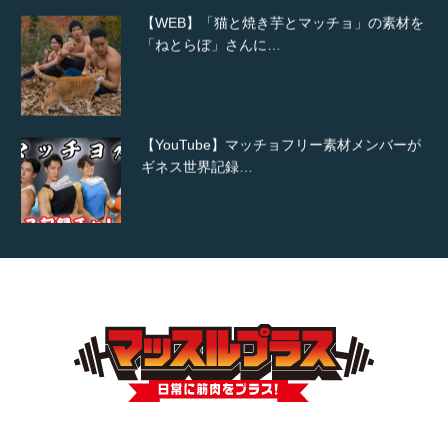
【WEB】「猫と焼き芋とマッチョ」の素材を
「ねとらぼ」さんに…
【YouTube】マッチョフリー素材メンバーが
ギネス世界記録…
【TV】TBS番組「ひるおび」にてマッスルプ
ラスが紹介されま…
TOKYO FMラジオ番組「ONE MORNING」
で紹介さ…