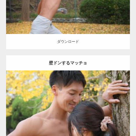
ダウンロード
壁ドンするマッチョ
Update:
2021.07.8
Category:
公園のマッチョ
その他
AKIHITO(細マッチョ)
大胸筋
肩
腹
筋
ダウンロード