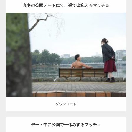
真冬の公園デートにて、裸で出迎えるマッチョ
Update:
2021.07.8
Category:
公園のマッチョ
その他
AKIHITO(細マッチョ)
背中
ダウンロード
ダウンロード
デート中に公園で一休みするマッチョ