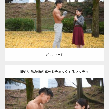
Update:
2021.07.8
Category:
公園のマッチョ
その他
AKIHITO(細マッチョ)
上腕三頭筋
肩
ダウンロード
ダウンロード
暖かい飲み物の成分をチェックするマッチョ
Update:
2021.07.8
Category:
公園のマッチョ
その他
AKIHITO(細マッチョ)
上腕三頭筋