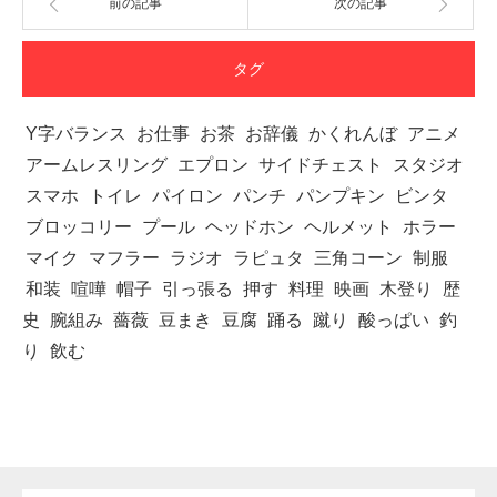
前の記事
次の記事
タグ
Y字バランス
お仕事
お茶
お辞儀
かくれんぼ
アニメ
アームレスリング
エプロン
サイドチェスト
スタジオ
スマホ
トイレ
パイロン
パンチ
パンプキン
ビンタ
ブロッコリー
プール
ヘッドホン
ヘルメット
ホラー
マイク
マフラー
ラジオ
ラピュタ
三角コーン
制服
和装
喧嘩
帽子
引っ張る
押す
料理
映画
木登り
歴
史
腕組み
薔薇
豆まき
豆腐
踊る
蹴り
酸っぱい
釣
り
飲む