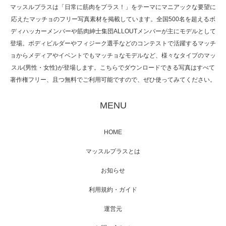
マッスルプラスは「日常に筋肉をプラス！」をテーマにマニアックな要望に
応えたマッチョのフリー写真素材を掲載しています。全国500名を超えるボ
NHK「所さん！事件ですよ」に取材されまし
ディハッカーメンバーや筋肉紳士集団ALLOUTメンバーが主にモデルとして
た（6/8放送）
登場。ボディビルダーやフィジーク選手などのコンテストで活躍するマッチ
ョからメディアやイベントでもマッチョなモデルなど、様々なタイプのマッ
スル(男性・女性)が登場します。こちらでダウンロードできる写真はすべて
著作権フリー、且つ無料でご利用可能ですので、ぜひ使ってみてください。
映画「黄金泥棒」へマッスルプラスメンバー
が出演
MENU
HOME
映画「メカバース」舞台挨拶へマッスルプラ
マッスルプラスとは
スメンバーが出演（3…
お知らせ
利用規約・ガイド
運営元
【TV】NHK BS「COOL JAPAN 」にてマッス
ルプ…