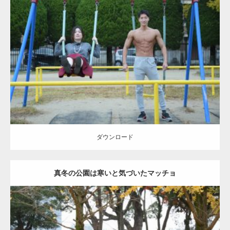
Update:
2021.07.6
Category:
公園のマッチョ
その他
AKIHITO(細マッチョ)
腹筋
大胸筋
ダウンロード
ダウンロード
真冬の公園は寒いと気づいたマッチョ