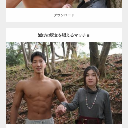
【YouTube】マッチョフリー素材メンバーが
ギネス世界記録…
ダウンロード
滅びの呪文を唱えるマッチョ
【TV】TBS番組「ひるおび」にてマッスルプ
ラスが紹介されま…
Update:
2021.07.8
TOKYO FMラジオ番組「ONE MORNING」
Category:
公園のマッチョ
その他
AKIHITO(細マッチョ)
大胸筋
腹筋
で紹介さ…
ダウンロード
NHK「所さん！事件ですよ」に取材されまし
た（6/8放送）