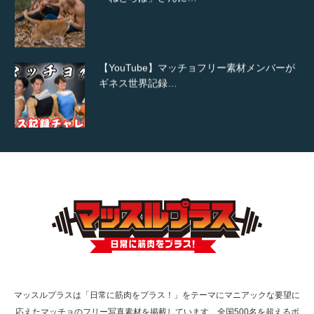
【YouTube】マッチョフリー素材メンバーが
ギネス世界記録…
【TV】TBS番組「ひるおび」にてマッスルプ
ラスが紹介されま…
TOKYO FMラジオ番組「ONE MORNING」
で紹介さ…
マッスルプラスは「日常に筋肉をプラス！」をテーマにマニアックな要望に
応えたマッチョのフリー写真素材を掲載しています。全国500名を超えるボ