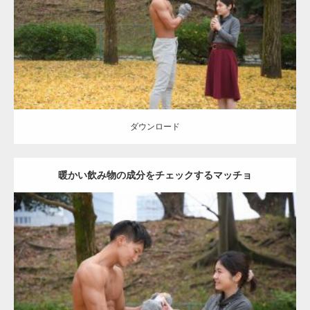
肩
ダウンロード
ダウンロード
暖かい飲み物の成分をチェックするマッチョ
Update:
2021.07.8
Category:
公園のマッチョ
その他
AKIHITO(細マッチョ)
上腕三頭筋
肩