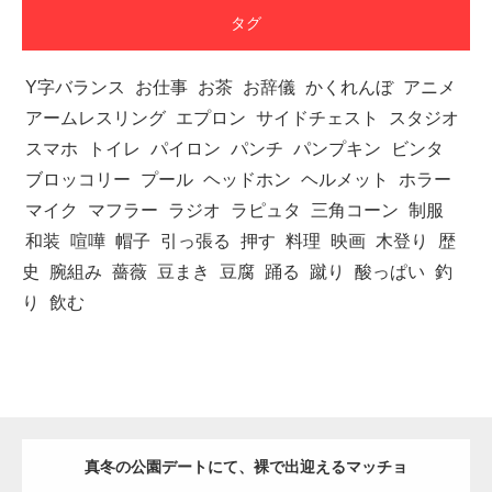
タグ
Y字バランス
お仕事
お茶
お辞儀
かくれんぼ
アニメ
アームレスリング
エプロン
サイドチェスト
スタジオ
スマホ
トイレ
パイロン
パンチ
パンプキン
ビンタ
ブロッコリー
プール
ヘッドホン
ヘルメット
ホラー
マイク
マフラー
ラジオ
ラピュタ
三角コーン
制服
和装
喧嘩
帽子
引っ張る
押す
料理
映画
木登り
歴
史
腕組み
薔薇
豆まき
豆腐
踊る
蹴り
酸っぱい
釣
り
飲む
真冬の公園デートにて、裸で出迎えるマッチョ