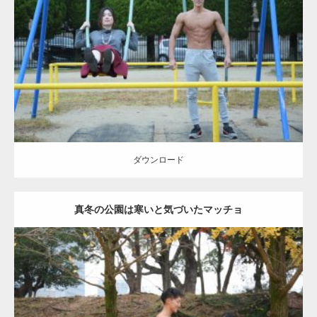
Update:
2021.07.6
Category:
公園のマッチョ
その他
AKIHITO(細マッチョ)
腹筋
大胸筋
ダウンロード
ダウンロード
真冬の公園は寒いと気づいたマッチョ
Update:
2021.07.8
Category:
公園のマッチョ
その他
AKIHITO(細マッチョ)
上腕三頭筋