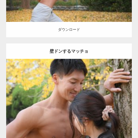
ダウンロード
壁ドンするマッチョ
Update:
2021.07.8
Category:
公園のマッチョ
その他
AKIHITO(細マッチョ)
大胸筋
肩
腹
筋
ダウンロード