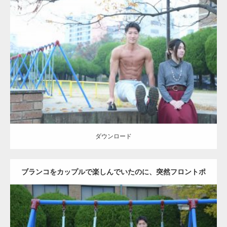
Update:
2021.07.6
Category:
公園のマッチョ
その他
AKIHITO(細マッチョ)
腹筋
ダウンロード
ダウンロード
ブランコをカップルで楽しんでいたのに、突然フロントポ
ーズをするマッチョ