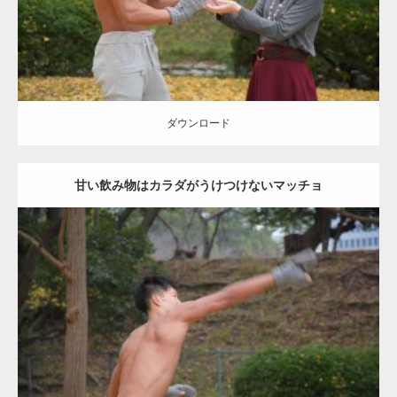
ダウンロード
ダウンロード
甘い飲み物はカラダがうけつけないマッチョ
Update:
2021.07.8
Category:
公園のマッチョ
その他
AKIHITO(細マッチョ)
背中
ダウンロード