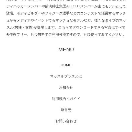
NHK「所さん！事件ですよ」に取材されまし
ディハッカーメンバーや筋肉紳士集団ALLOUTメンバーが主にモデルとして
た（6/8放送）
登場。ボディビルダーやフィジーク選手などのコンテストで活躍するマッチ
ョからメディアやイベントでもマッチョなモデルなど、様々なタイプのマッ
スル(男性・女性)が登場します。こちらでダウンロードできる写真はすべて
著作権フリー、且つ無料でご利用可能ですので、ぜひ使ってみてください。
映画「黄金泥棒」へマッスルプラスメンバー
が出演
MENU
HOME
映画「メカバース」舞台挨拶へマッスルプラ
マッスルプラスとは
スメンバーが出演（3…
お知らせ
利用規約・ガイド
運営元
【TV】NHK BS「COOL JAPAN 」にてマッス
ルプ…
お問い合わせ