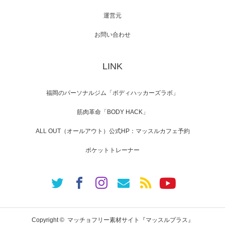
運営元
【TV】NHK BS「COOL JAPAN 」にてマッス
ルプ…
お問い合わせ
LINK
【WEB】「猫と焼き芋とマッチョ」の素材を
「ねとらぼ」さんに…
福岡のパーソナルジム「ボディハッカーズラボ」
筋肉革命「BODY HACK」
ALL OUT（オールアウト）公式HP：マッスルカフェ予約
ポケットトレーナー
Copyright ©
マッチョフリー素材サイト『マッスルプラス』