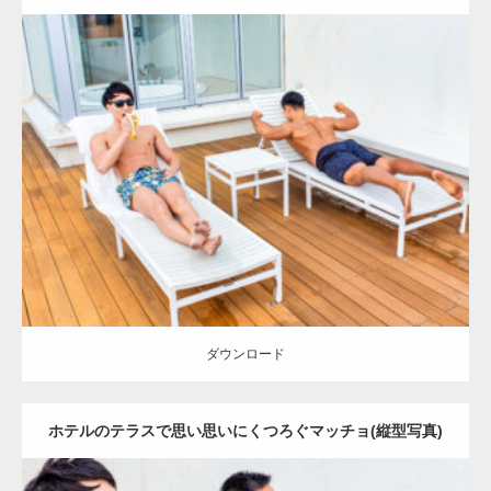
Update:
2023.02.11
Category:
ホテルのマッチョ
オレンジの人
AKIHITO(細マッチョ)
TOSHI(大胸筋)
背中
宗像 (福岡)
ダウンロード
ダウンロード
ホテルのテラスで思い思いにくつろぐマッチョ(縦型写真)