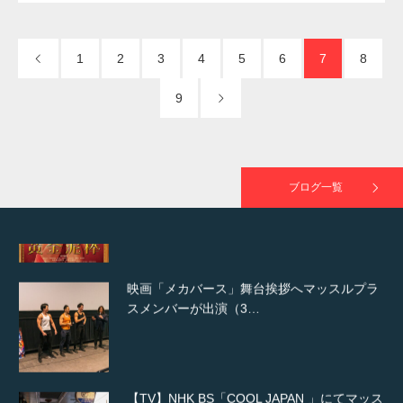
NHK「所さん！事件ですよ」に取材されまし
た（6/8放送）
1
2
3
4
5
6
7
8
9
映画「黄金泥棒」へマッスルプラスメンバー
が出演
ブログ一覧
映画「メカバース」舞台挨拶へマッスルプラ
スメンバーが出演（3…
【TV】NHK BS「COOL JAPAN 」にてマッス
ルプ…