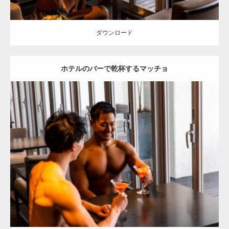
ダウンロード
ホテルのバーで乾杯するマッチョ
Update:
2023.02.11
Category:
ホテルのマッチョ
オレンジの人
AKIHITO(細マッチョ)
TOSHI(大胸筋)
大胸筋
宗像 (福岡)
ダウンロード