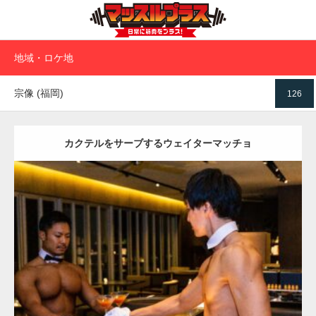
地域・ロケ地
宗像 (福岡)
126
カクテルをサーブするウェイターマッチョ
Update:
2023.02.11
Category:
ホテルのマッチョ
オレンジの人
TOSHI(大胸筋)
AKIHITO(細マッチョ)
肩
大胸筋
宗像 (福岡)
ダウンロード