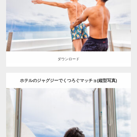
Category:
ホテルのマッチョ
オレンジの人
AKIHITO(細マッチョ)
TOSHI(大胸筋)
背中
宗像 (福岡)
ダウンロード
ダウンロード
ホテルのジャグジーでくつろぐマッチョ(縦型写真)
Update:
2023.02.11
Category:
ホテルのマッチョ
オレンジの人
AKIHITO(細マッチョ)
背
中
宗像 (福岡)