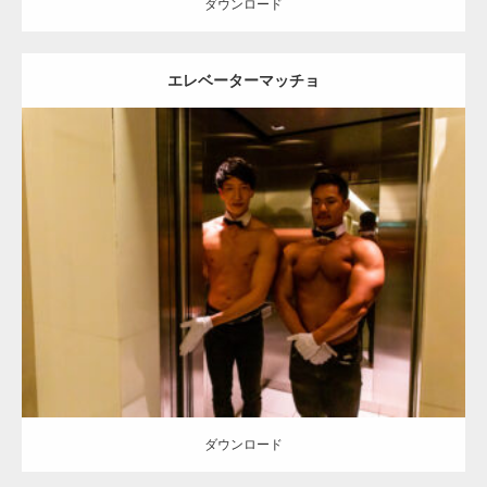
ダウンロード
エレベーターマッチョ
Update:
2023.02.11
Category:
ホテルのマッチョ
オレンジの人
AKIHITO(細マッチョ)
TOSHI(大胸筋)
大胸筋
宗像 (福岡)
ダウンロード
ダウンロード