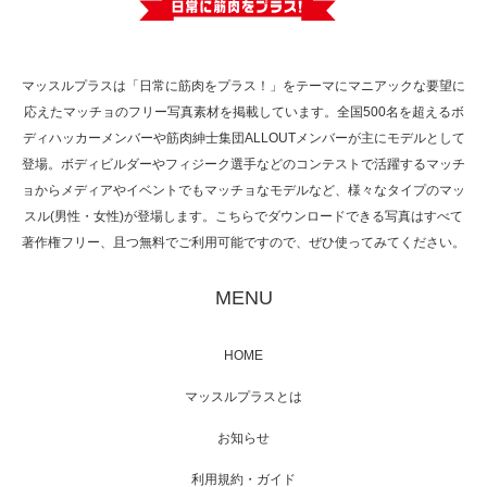
で紹介さ…
マッスルプラスは「日常に筋肉をプラス！」をテーマにマニアックな要望に
応えたマッチョのフリー写真素材を掲載しています。全国500名を超えるボ
NHK「所さん！事件ですよ」に取材されまし
ディハッカーメンバーや筋肉紳士集団ALLOUTメンバーが主にモデルとして
た（6/8放送）
登場。ボディビルダーやフィジーク選手などのコンテストで活躍するマッチ
ョからメディアやイベントでもマッチョなモデルなど、様々なタイプのマッ
スル(男性・女性)が登場します。こちらでダウンロードできる写真はすべて
著作権フリー、且つ無料でご利用可能ですので、ぜひ使ってみてください。
映画「黄金泥棒」へマッスルプラスメンバー
が出演
MENU
HOME
映画「メカバース」舞台挨拶へマッスルプラ
マッスルプラスとは
スメンバーが出演（3…
お知らせ
利用規約・ガイド