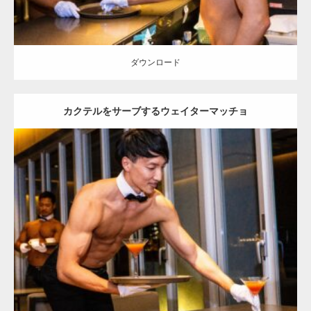
ダウンロード
カクテルをサーブするウェイターマッチョ
Update:
2023.02.11
Category:
ホテルのマッチョ
オレンジの人
AKIHITO(細マッチョ)
肩
上腕二頭筋
宗像 (福岡)
ダウンロード