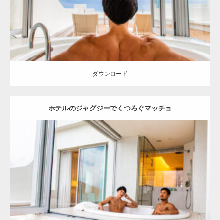
ダウンロード
ダウンロード
ホテルのジャグジーでくつろぐマッチョ
Update:
2023.02.11
Category:
ホテルのマッチョ
オレンジの人
AKIHITO(細マッチョ)
TOSHI(大胸筋)
宗像 (福岡)
ダウンロード