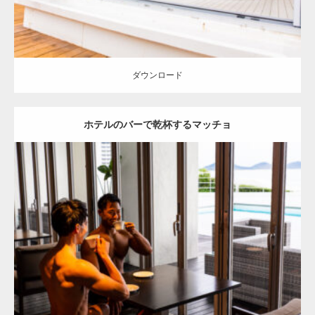
ダウンロード
ホテルのバーで乾杯するマッチョ
Update:
2023.02.11
Category:
ホテルのマッチョ
オレンジの人
AKIHITO(細マッチョ)
TOSHI(大胸筋)
宗像 (福岡)
ダウンロード