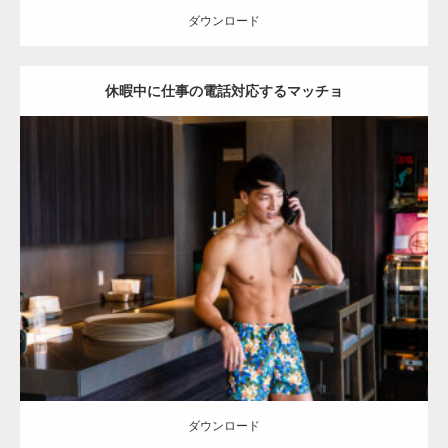
ダウンロード
休暇中に仕事の電話対応するマッチョ
【YouTube】マッチョフリー素材メンバーが
ギネス世界記録…
Update:
2023.02.11
Category:
ホテルのマッチョ
オレンジの人
AKIHITO(細マッチョ)
【TV】TBS番組「ひるおび」にてマッスルプ
TOSHI(大胸筋)
宗像 (福岡)
ラスが紹介されま…
ダウンロード
TOKYO FMラジオ番組「ONE MORNING」
で紹介さ…
ダウンロード