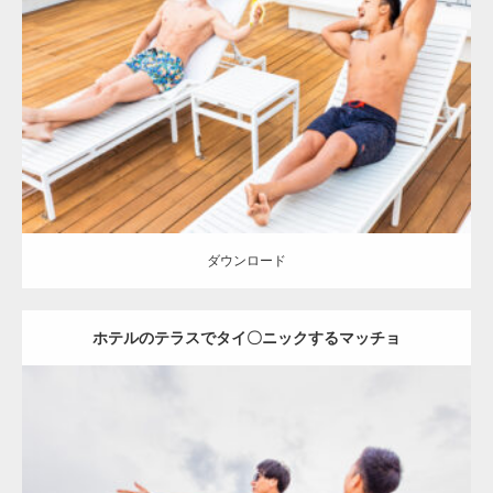
Update:
2023.02.11
Category:
ホテルのマッチョ
オレンジの人
AKIHITO(細マッチョ)
TOSHI(大胸筋)
宗像 (福岡)
ダウンロード
ダウンロード
ホテルのテラスでタイ〇ニックするマッチョ
Update:
2023.02.11