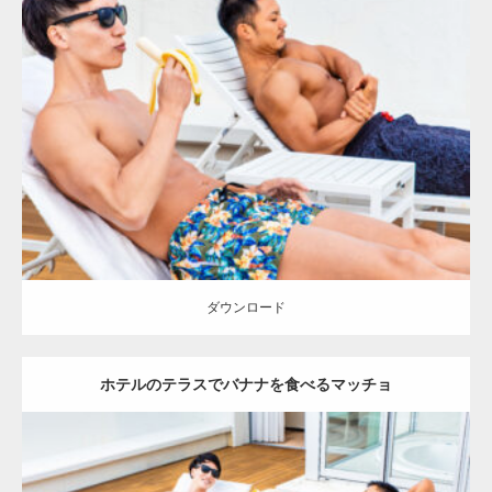
Update:
2023.02.11
Category:
ホテルのマッチョ
オレンジの人
AKIHITO(細マッチョ)
TOSHI(大胸筋)
大胸筋
肩
宗像 (福岡)
ダウンロード
ダウンロード
ホテルのテラスでバナナを食べるマッチョ