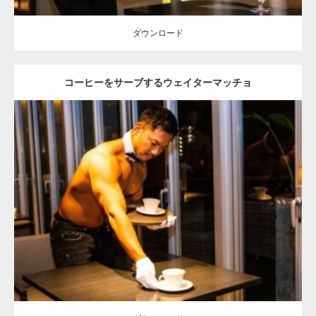
ダウンロード
コーヒーをサーブするウェイターマッチョ
Update:
2023.02.11
Category:
ホテルのマッチョ
オレンジの人
TOSHI(大胸筋)
宗像 (福
岡)
ダウンロード