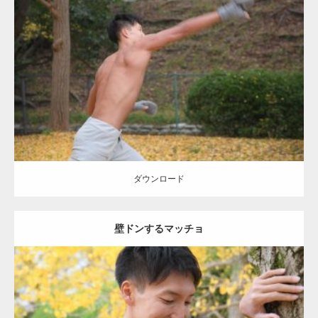
Update:
2021.07.8
Category:
公園のマッチョ
その他
AKIHITO(細マッチョ)
背中
ダウンロード
ダウンロード
壁ドンするマッチョ
Update:
2021.07.8