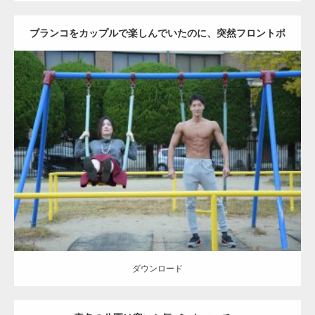
ブランコをカップルで楽しんでいたのに、突然フロントポ
ーズをするマッチョ
Update:
2021.07.6
Category:
公園のマッチョ
その他
AKIHITO(細マッチョ)
腹筋
大胸筋
ダウンロード
ダウンロード