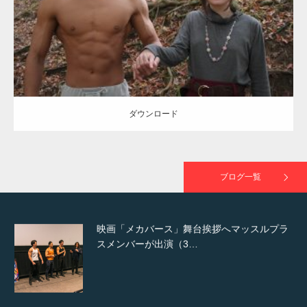
ダウンロード
NHK「所さん！事件ですよ」に取材されまし
た（6/8放送）
ダウンロード
映画「黄金泥棒」へマッスルプラスメンバー
が出演
ブログ一覧
映画「メカバース」舞台挨拶へマッスルプラ
スメンバーが出演（3…