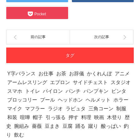
Pocket
前の記事
次の記事
タグ
Y字バランス
お仕事
お茶
お辞儀
かくれんぼ
アニメ
アームレスリング
エプロン
サイドチェスト
スタジオ
スマホ
トイレ
パイロン
パンチ
パンプキン
ビンタ
ブロッコリー
プール
ヘッドホン
ヘルメット
ホラー
マイク
マフラー
ラジオ
ラピュタ
三角コーン
制服
和装
喧嘩
帽子
引っ張る
押す
料理
映画
木登り
歴
史
腕組み
薔薇
豆まき
豆腐
踊る
蹴り
酸っぱい
釣
り
飲む