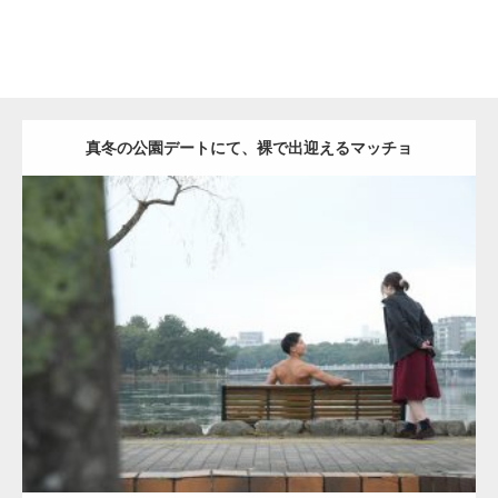
真冬の公園デートにて、裸で出迎えるマッチョ
Update:
2021.07.8
Category:
公園のマッチョ
その他
AKIHITO(細マッチョ)
背中
ダウンロード