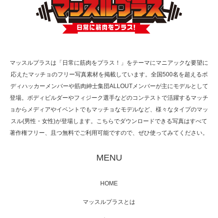
TOKYO FMラジオ番組「ONE MORNING」
で紹介さ…
マッスルプラスは「日常に筋肉をプラス！」をテーマにマニアックな要望に
応えたマッチョのフリー写真素材を掲載しています。全国500名を超えるボ
NHK「所さん！事件ですよ」に取材されまし
ディハッカーメンバーや筋肉紳士集団ALLOUTメンバーが主にモデルとして
た（6/8放送）
登場。ボディビルダーやフィジーク選手などのコンテストで活躍するマッチ
ョからメディアやイベントでもマッチョなモデルなど、様々なタイプのマッ
スル(男性・女性)が登場します。こちらでダウンロードできる写真はすべて
著作権フリー、且つ無料でご利用可能ですので、ぜひ使ってみてください。
映画「黄金泥棒」へマッスルプラスメンバー
が出演
MENU
HOME
映画「メカバース」舞台挨拶へマッスルプラ
マッスルプラスとは
スメンバーが出演（3…