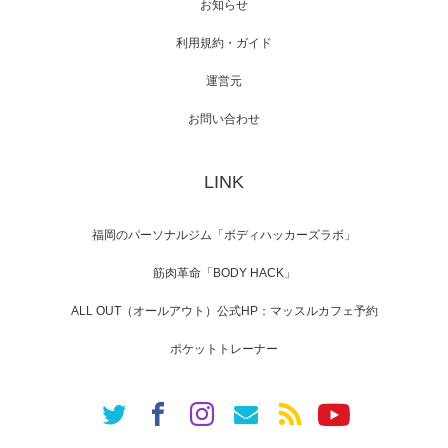
お知らせ
利用規約・ガイド
運営元
【TV】NHK BS「COOL JAPAN 」にてマッス
ルプ…
お問い合わせ
LINK
【WEB】「猫と焼き芋とマッチョ」の素材を
「ねとらぼ」さんに…
福岡のパーソナルジム「ボディハッカーズラボ」
筋肉革命「BODY HACK」
ALL OUT（オールアウト）公式HP：マッスルカフェ予約
ポケットトレーナー