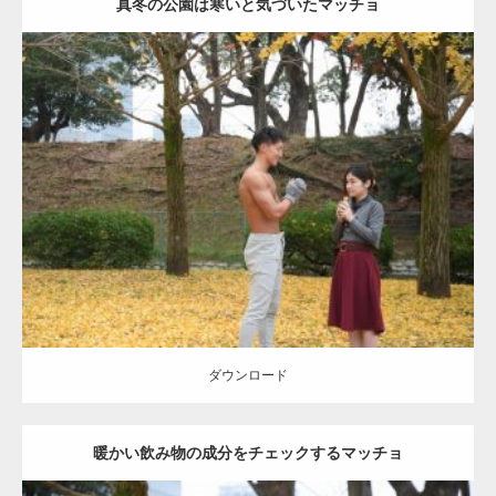
真冬の公園は寒いと気づいたマッチョ
Update:
2021.07.8
Category:
公園のマッチョ
その他
AKIHITO(細マッチョ)
上腕三頭筋
肩
ダウンロード
ダウンロード
暖かい飲み物の成分をチェックするマッチョ