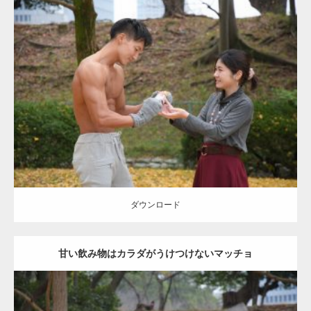
Update:
2021.07.8
Category:
公園のマッチョ
その他
AKIHITO(細マッチョ)
上腕三頭筋
肩
ダウンロード
ダウンロード
甘い飲み物はカラダがうけつけないマッチョ