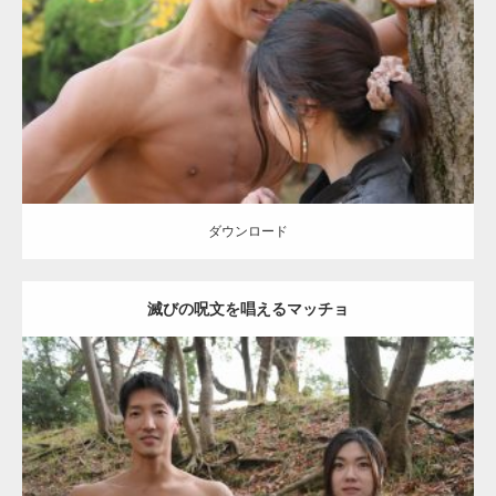
Category:
公園のマッチョ
その他
AKIHITO(細マッチョ)
大胸筋
肩
腹
筋
ダウンロード
【YouTube】マッチョフリー素材メンバーが
ギネス世界記録…
ダウンロード
滅びの呪文を唱えるマッチョ
【TV】TBS番組「ひるおび」にてマッスルプ
ラスが紹介されま…
Update:
2021.07.8
TOKYO FMラジオ番組「ONE MORNING」
Category:
公園のマッチョ
その他
AKIHITO(細マッチョ)
大胸筋
腹筋
で紹介さ…