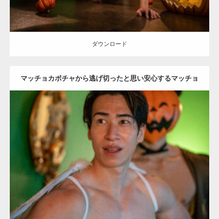
ダウンロード
マッチョカボチャから逃げ切ったと思い安心するマッチョ
天使(縦型写真)
Update:
2023.02.11
Category:
ハロウィンのマッチョ
その他
AKIHITO(細マッチョ)
SOSUKE
大胸筋
姫路 (兵庫)
ダウンロード