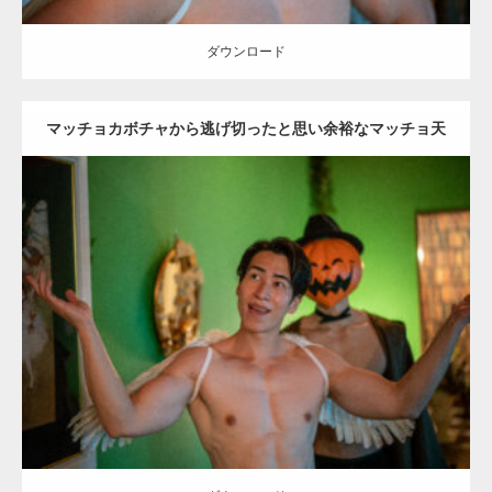
ダウンロード
マッチョカボチャから逃げ切ったと思い余裕なマッチョ天
使
Update:
2023.02.11
Category:
ハロウィンのマッチョ
その他
AKIHITO(細マッチョ)
SOSUKE
大胸筋
姫路 (兵庫)
ダウンロード