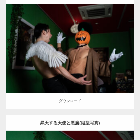
Update:
2023.02.11
Category:
ハロウィンのマッチョ
その他
AKIHITO(細マッチョ)
SOSUKE
姫路 (兵庫)
ダウンロード
ダウンロード
昇天する天使と悪魔(縦型写真)