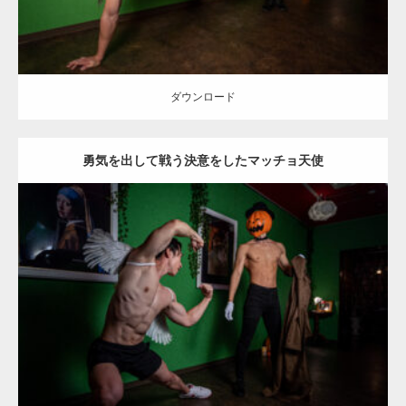
ダウンロード
勇気を出して戦う決意をしたマッチョ天使
Update:
2023.02.11
Category:
ハロウィンのマッチョ
その他
AKIHITO(細マッチョ)
SOSUKE
腹筋
闘うマッチョ
姫路 (兵庫)
ダウンロード