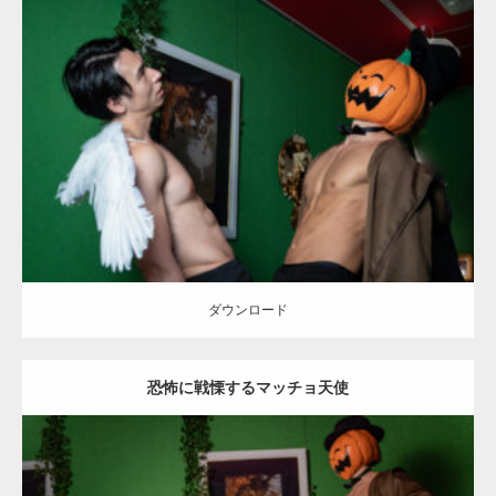
Update:
2023.02.11
Category:
ハロウィンのマッチョ
その他
AKIHITO(細マッチョ)
SOSUKE
姫路 (兵庫)
ダウンロード
ダウンロード
恐怖に戦慄するマッチョ天使