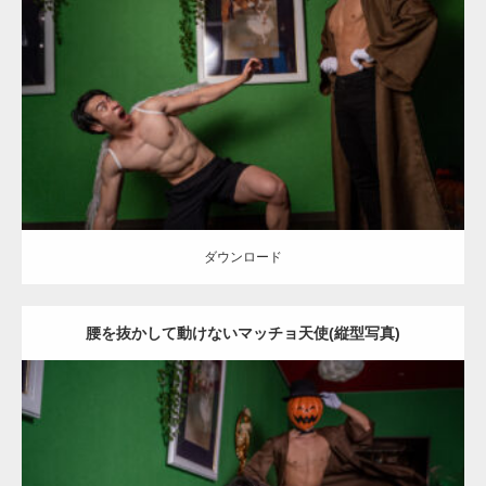
Update:
2023.02.11
Category:
ハロウィンのマッチョ
その他
AKIHITO(細マッチョ)
SOSUKE
腹筋
姫路 (兵庫)
ダウンロード
ダウンロード
腰を抜かして動けないマッチョ天使(縦型写真)
Update:
2023.02.11