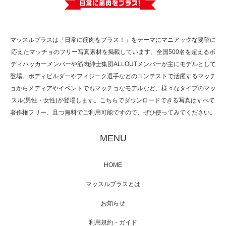
で紹介さ…
マッスルプラスは「日常に筋肉をプラス！」をテーマにマニアックな要望に
応えたマッチョのフリー写真素材を掲載しています。全国500名を超えるボ
NHK「所さん！事件ですよ」に取材されまし
ディハッカーメンバーや筋肉紳士集団ALLOUTメンバーが主にモデルとして
た（6/8放送）
登場。ボディビルダーやフィジーク選手などのコンテストで活躍するマッチ
ョからメディアやイベントでもマッチョなモデルなど、様々なタイプのマッ
スル(男性・女性)が登場します。こちらでダウンロードできる写真はすべて
著作権フリー、且つ無料でご利用可能ですので、ぜひ使ってみてください。
映画「黄金泥棒」へマッスルプラスメンバー
が出演
MENU
HOME
映画「メカバース」舞台挨拶へマッスルプラ
マッスルプラスとは
スメンバーが出演（3…
お知らせ
利用規約・ガイド