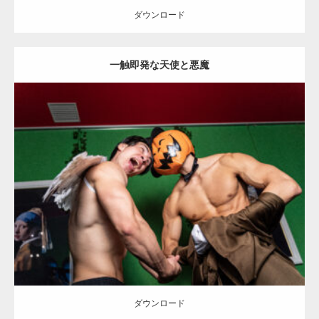
ダウンロード
一触即発な天使と悪魔
【YouTube】マッチョフリー素材メンバーが
ギネス世界記録…
Update:
2023.02.11
Category:
ハロウィンのマッチョ
その他
AKIHITO(細マッチョ)
【TV】TBS番組「ひるおび」にてマッスルプ
SOSUKE
大胸筋
上腕二頭筋
姫路 (兵庫)
ラスが紹介されま…
ダウンロード
TOKYO FMラジオ番組「ONE MORNING」
で紹介さ…
ダウンロード