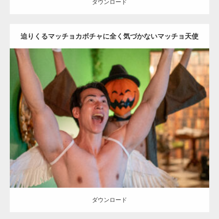
ダウンロード
迫りくるマッチョカボチャに全く気づかないマッチョ天使
(縦型写真)
Update:
2023.02.11
Category:
ハロウィンのマッチョ
その他
AKIHITO(細マッチョ)
SOSUKE
大胸筋
姫路 (兵庫)
ダウンロード
ダウンロード