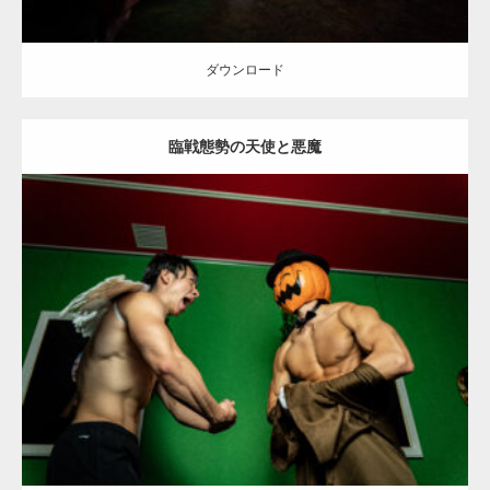
ダウンロード
臨戦態勢の天使と悪魔
Update:
2023.02.11
Category:
ハロウィンのマッチョ
その他
SOSUKE
AKIHITO(細マッチ
ョ)
大胸筋
肩
姫路 (兵庫)
ダウンロード