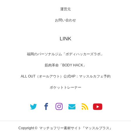
運営元
【TV】NHK BS「COOL JAPAN 」にてマッス
ルプ…
お問い合わせ
LINK
【WEB】「猫と焼き芋とマッチョ」の素材を
「ねとらぼ」さんに…
福岡のパーソナルジム「ボディハッカーズラボ」
筋肉革命「BODY HACK」
ALL OUT（オールアウト）公式HP：マッスルカフェ予約
ポケットトレーナー
Copyright ©
マッチョフリー素材サイト『マッスルプラス』