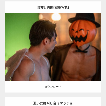
恐怖と再開(縦型写真)
Update:
2023.02.11
Category:
ハロウィンのマッチョ
その他
AKIHITO(細マッチョ)
SOSUKE
大胸筋
腹筋
姫路 (兵庫)
ダウンロード
ダウンロード
互いに絶叫し合うマッチョ