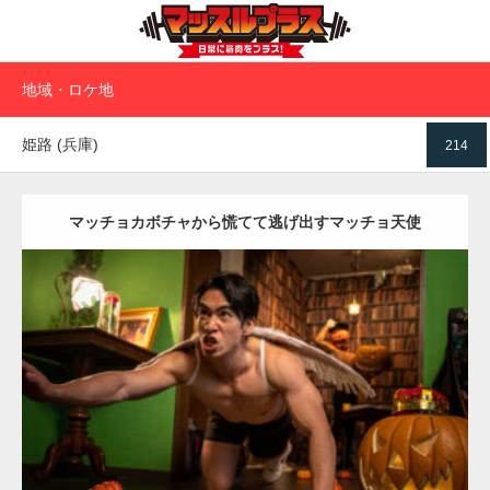
地域・ロケ地
姫路 (兵庫)
214
マッチョカボチャから慌てて逃げ出すマッチョ天使
Update:
2023.02.11
Category:
ハロウィンのマッチョ
その他
AKIHITO(細マッチョ)
SOSUKE
肩
姫路 (兵庫)
ダウンロード