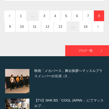
NHK「所さん！事件ですよ」に取材されまし
た（6/8放送）
1
…
3
4
5
6
7
8
9
10
11
12
13
…
16
映画「黄金泥棒」へマッスルプラスメンバー
が出演
ブログ一覧
映画「メカバース」舞台挨拶へマッスルプラ
スメンバーが出演（3…
【TV】NHK BS「COOL JAPAN 」にてマッス
ルプ…