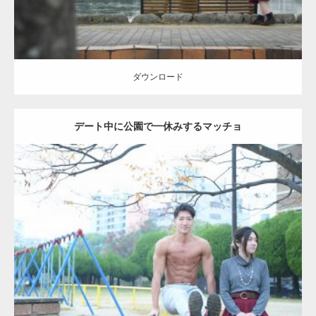
ダウンロード
デート中に公園で一休みするマッチョ
Update:
2021.07.6
Category:
公園のマッチョ
その他
AKIHITO(細マッチョ)
腹筋
ダウンロード