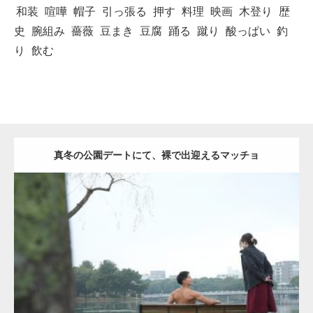
和装
喧嘩
帽子
引っ張る
押す
料理
映画
木登り
歴
史
腕組み
薔薇
豆まき
豆腐
踊る
蹴り
酸っぱい
釣
り
飲む
真冬の公園デートにて、裸で出迎えるマッチョ
Update:
2021.07.8
Category:
公園のマッチョ
その他
AKIHITO(細マッチョ)
背中
ダウンロード