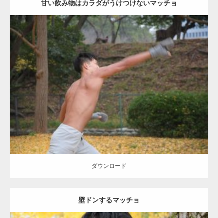
甘い飲み物はカラダがうけつけないマッチョ
Update:
2021.07.8
Category:
公園のマッチョ
その他
AKIHITO(細マッチョ)
背中
ダウンロード
ダウンロード
壁ドンするマッチョ