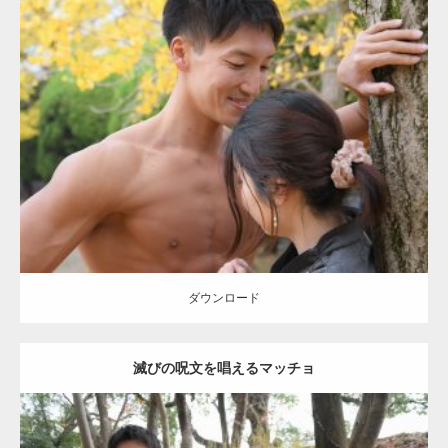
Update:
2021.07.8
Category:
公園のマッチョ
その他
AKIHITO(細マッチョ)
大胸筋
肩
腹
筋
ダウンロード
【YouTube】マッチョフリー素材メンバーが
ギネス世界記録…
ダウンロード
滅びの呪文を唱えるマッチョ
【TV】TBS番組「ひるおび」にてマッスルプ
ラスが紹介されま…