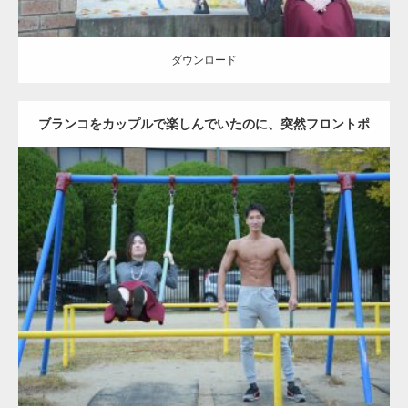
ダウンロード
ブランコをカップルで楽しんでいたのに、突然フロントポ
ーズをするマッチョ
Update:
2021.07.6
Category:
公園のマッチョ
その他
AKIHITO(細マッチョ)
腹筋
大胸筋
ダウンロード