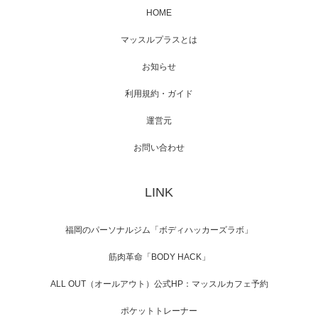
HOME
映画「メカバース」舞台挨拶へマッスルプラ
マッスルプラスとは
スメンバーが出演（3…
お知らせ
利用規約・ガイド
運営元
【TV】NHK BS「COOL JAPAN 」にてマッス
ルプ…
お問い合わせ
LINK
【WEB】「猫と焼き芋とマッチョ」の素材を
「ねとらぼ」さんに…
福岡のパーソナルジム「ボディハッカーズラボ」
筋肉革命「BODY HACK」
ALL OUT（オールアウト）公式HP：マッスルカフェ予約
ポケットトレーナー