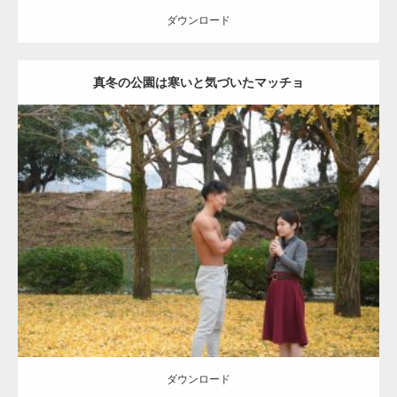
ダウンロード
真冬の公園は寒いと気づいたマッチョ
Update:
2021.07.8
Category:
公園のマッチョ
その他
AKIHITO(細マッチョ)
上腕三頭筋
肩
ダウンロード
ダウンロード