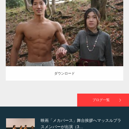
Update:
2021.07.8
TOKYO FMラジオ番組「ONE MORNING」
Category:
公園のマッチョ
その他
AKIHITO(細マッチョ)
大胸筋
腹筋
で紹介さ…
ダウンロード
NHK「所さん！事件ですよ」に取材されまし
た（6/8放送）
ダウンロード
映画「黄金泥棒」へマッスルプラスメンバー
が出演
ブログ一覧
映画「メカバース」舞台挨拶へマッスルプラ
スメンバーが出演（3…