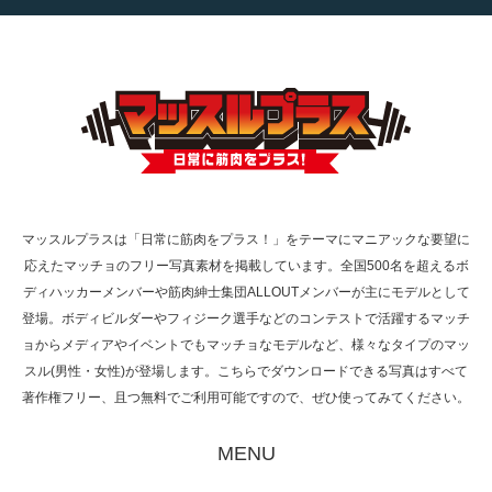
【TV】TBS番組「ひるおび」にてマッスルプ
ラスが紹介されま…
TOKYO FMラジオ番組「ONE MORNING」
で紹介さ…
マッスルプラスは「日常に筋肉をプラス！」をテーマにマニアックな要望に
応えたマッチョのフリー写真素材を掲載しています。全国500名を超えるボ
NHK「所さん！事件ですよ」に取材されまし
ディハッカーメンバーや筋肉紳士集団ALLOUTメンバーが主にモデルとして
た（6/8放送）
登場。ボディビルダーやフィジーク選手などのコンテストで活躍するマッチ
ョからメディアやイベントでもマッチョなモデルなど、様々なタイプのマッ
スル(男性・女性)が登場します。こちらでダウンロードできる写真はすべて
著作権フリー、且つ無料でご利用可能ですので、ぜひ使ってみてください。
映画「黄金泥棒」へマッスルプラスメンバー
が出演
MENU