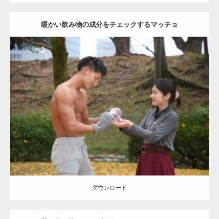
暖かい飲み物の成分をチェックするマッチョ
Update:
2021.07.8
Category:
公園のマッチョ
その他
AKIHITO(細マッチョ)
上腕三頭筋
肩
ダウンロード
ダウンロード