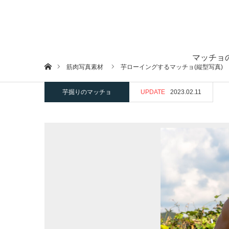
マッチョ
ホーム
筋肉写真素材
芋ローイングするマッチョ(縦型写真)
芋掘りのマッチョ
UPDATE
2023.02.11