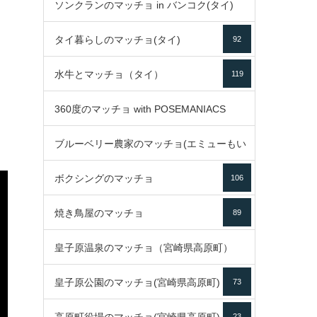
ソンクランのマッチョ in バンコク(タイ)
35
タイ暮らしのマッチョ(タイ)
92
85
水牛とマッチョ（タイ）
119
360度のマッチョ with POSEMANIACS
ブルーベリー農家のマッチョ(エミューもい
49
ボクシングのマッチョ
るよ)
106
72
焼き鳥屋のマッチョ
89
皇子原温泉のマッチョ（宮崎県高原町）
皇子原公園のマッチョ(宮崎県高原町)
73
133
23