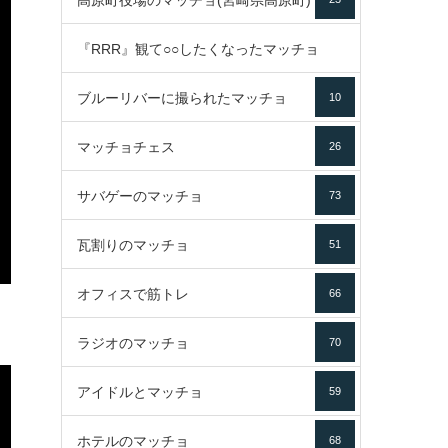
高原町役場のマッチョ(宮崎県高原町)
『RRR』観て○○したくなったマッチョ
ブルーリバーに撮られたマッチョ
10
16
マッチョチェス
26
サバゲーのマッチョ
73
瓦割りのマッチョ
51
オフィスで筋トレ
66
ラジオのマッチョ
70
アイドルとマッチョ
59
ホテルのマッチョ
68