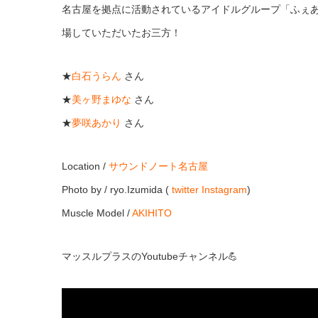
名古屋を拠点に活動されているアイドルグループ「ふぇ
場していただいたお三方！
★
白石うらん
さん
★
美ヶ野まゆな
さん
★
夢咲あかり
さん
Location /
サウンドノート名古屋
Photo by / ryo.Izumida (
twitter
Instagram
)
Muscle Model /
AKIHITO
マッスルプラスのYoutubeチャンネル💪