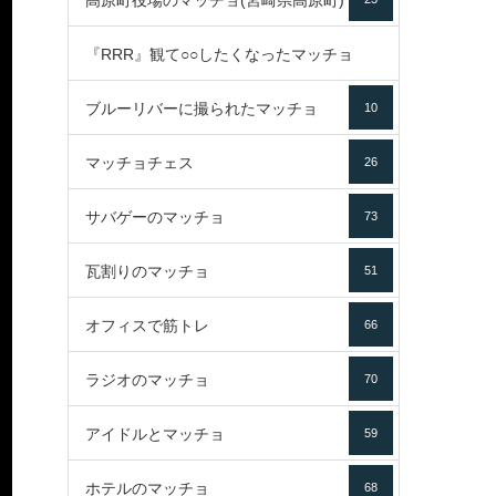
高原町役場のマッチョ(宮崎県高原町)
『RRR』観て○○したくなったマッチョ
ブルーリバーに撮られたマッチョ
10
16
マッチョチェス
26
サバゲーのマッチョ
73
瓦割りのマッチョ
51
オフィスで筋トレ
66
ラジオのマッチョ
70
アイドルとマッチョ
59
ホテルのマッチョ
68