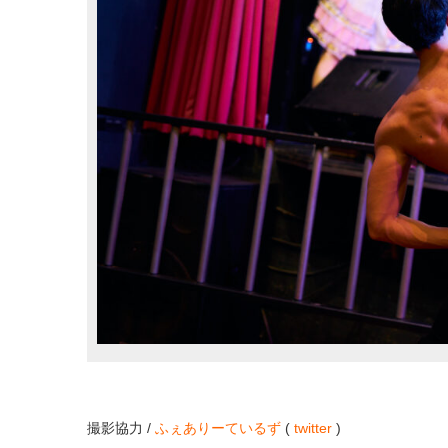
撮影協力 /
ふぇありーているず
(
twitter
)