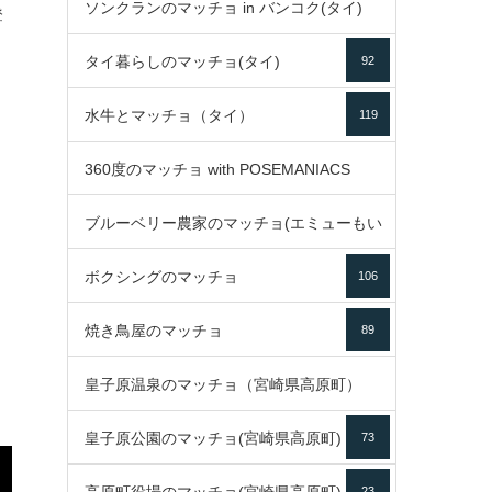
ソンクランのマッチョ in バンコク(タイ)
35
登
タイ暮らしのマッチョ(タイ)
92
85
水牛とマッチョ（タイ）
119
360度のマッチョ with POSEMANIACS
ブルーベリー農家のマッチョ(エミューもい
49
ボクシングのマッチョ
るよ)
106
72
焼き鳥屋のマッチョ
89
皇子原温泉のマッチョ（宮崎県高原町）
皇子原公園のマッチョ(宮崎県高原町)
73
133
23