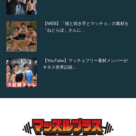
【WEB】「猫と焼き芋とマッチョ」の素材を
「ねとらぼ」さんに…
【YouTube】マッチョフリー素材メンバーが
ギネス世界記録…
【TV】TBS番組「ひるおび」にてマッスルプ
ラスが紹介されま…
TOKYO FMラジオ番組「ONE MORNING」