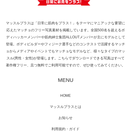
で紹介さ…
マッスルプラスは「日常に筋肉をプラス！」をテーマにマニアックな要望に
応えたマッチョのフリー写真素材を掲載しています。全国500名を超えるボ
NHK「所さん！事件ですよ」に取材されまし
ディハッカーメンバーや筋肉紳士集団ALLOUTメンバーが主にモデルとして
た（6/8放送）
登場。ボディビルダーやフィジーク選手などのコンテストで活躍するマッチ
ョからメディアやイベントでもマッチョなモデルなど、様々なタイプのマッ
スル(男性・女性)が登場します。こちらでダウンロードできる写真はすべて
著作権フリー、且つ無料でご利用可能ですので、ぜひ使ってみてください。
映画「黄金泥棒」へマッスルプラスメンバー
が出演
MENU
HOME
映画「メカバース」舞台挨拶へマッスルプラ
マッスルプラスとは
スメンバーが出演（3…
お知らせ
利用規約・ガイド