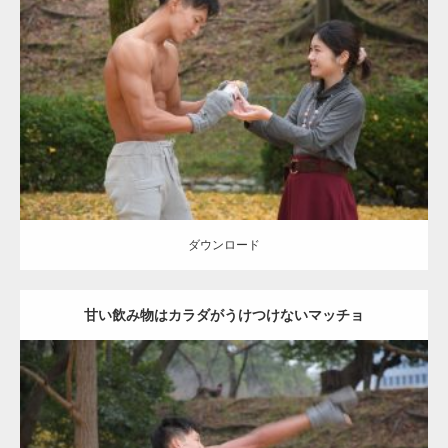
Update:
2021.07.8
Category:
公園のマッチョ
その他
AKIHITO(細マッチョ)
上腕三頭筋
肩
ダウンロード
ダウンロード
甘い飲み物はカラダがうけつけないマッチョ
Update:
2021.07.8