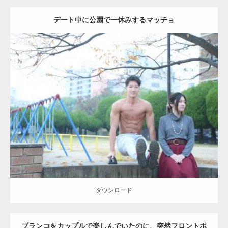
デート中に公園で一休みするマッチョ
Update:
2021.07.6
Category:
公園のマッチョ
その他
AKIHITO(細マッチョ)
腹筋
ダウンロード
ダウンロード
ブランコをカップルで楽しんでいたのに、突然フロントポ