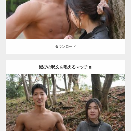
ダウンロード
【YouTube】マッチョフリー素材メンバーが
ギネス世界記録…
ダウンロード
滅びの呪文を唱えるマッチョ
【TV】TBS番組「ひるおび」にてマッスルプ
ラスが紹介されま…
Update:
2021.07.8
TOKYO FMラジオ番組「ONE MORNING」
Category:
公園のマッチョ
その他
AKIHITO(細マッチョ)
大胸筋
腹筋
で紹介さ…
ダウンロード