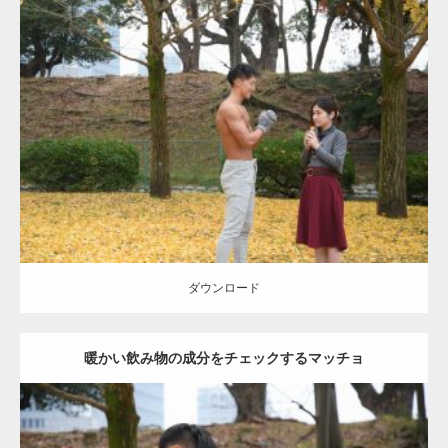
Update:
2021.07.8
Category:
公園のマッチョ
その他
AKIHITO(細マッチョ)
上腕三頭筋
肩
ダウンロード
ダウンロード
暖かい飲み物の成分をチェックするマッチョ