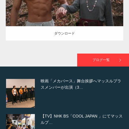
NHK「所さん！事件ですよ」に取材されまし
た（6/8放送）
ダウンロード
映画「黄金泥棒」へマッスルプラスメンバー
が出演
ブログ一覧
映画「メカバース」舞台挨拶へマッスルプラ
スメンバーが出演（3…
【TV】NHK BS「COOL JAPAN 」にてマッス
ルプ…