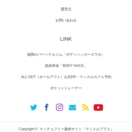
運営元
【TV】NHK BS「COOL JAPAN 」にてマッス
ルプ…
お問い合わせ
LINK
【WEB】「猫と焼き芋とマッチョ」の素材を
「ねとらぼ」さんに…
福岡のパーソナルジム「ボディハッカーズラボ」
筋肉革命「BODY HACK」
ALL OUT（オールアウト）公式HP：マッスルカフェ予約
ポケットトレーナー
Copyright ©
マッチョフリー素材サイト『マッスルプラス』