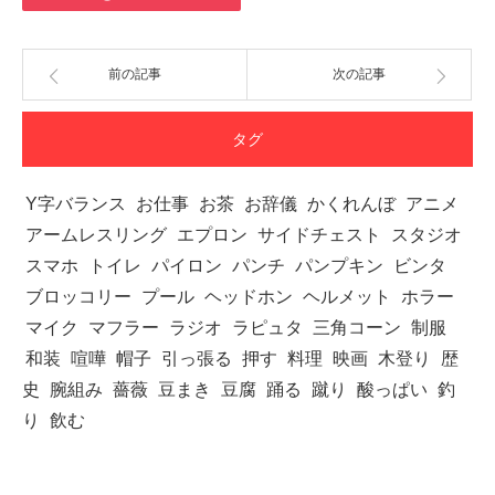
前の記事
次の記事
タグ
Y字バランス
お仕事
お茶
お辞儀
かくれんぼ
アニメ
アームレスリング
エプロン
サイドチェスト
スタジオ
スマホ
トイレ
パイロン
パンチ
パンプキン
ビンタ
ブロッコリー
プール
ヘッドホン
ヘルメット
ホラー
マイク
マフラー
ラジオ
ラピュタ
三角コーン
制服
和装
喧嘩
帽子
引っ張る
押す
料理
映画
木登り
歴
史
腕組み
薔薇
豆まき
豆腐
踊る
蹴り
酸っぱい
釣
り
飲む