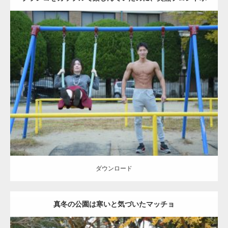
ーズをするマッチョ
Update:
2021.07.6
Category:
公園のマッチョ
その他
AKIHITO(細マッチョ)
腹筋
大胸筋
ダウンロード
ダウンロード
真冬の公園は寒いと気づいたマッチョ