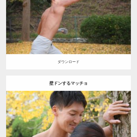
Category:
公園のマッチョ
その他
AKIHITO(細マッチョ)
背中
ダウンロード
ダウンロード
壁ドンするマッチョ
Update:
2021.07.8
Category:
公園のマッチョ
その他
AKIHITO(細マッチョ)
大胸筋
肩
腹
筋