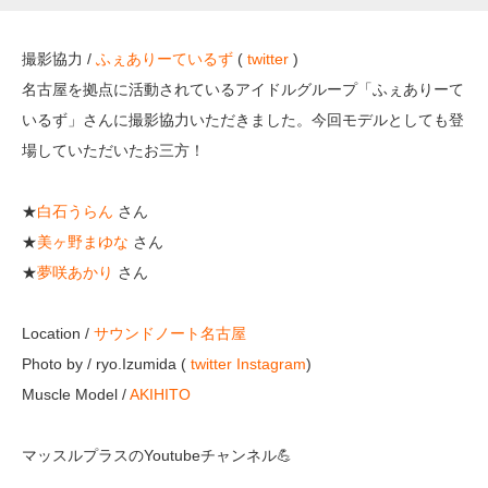
撮影協力 /
ふぇありーているず
(
twitter
)
名古屋を拠点に活動されているアイドルグループ「ふぇありーて
いるず」さんに撮影協力いただきました。今回モデルとしても登
場していただいたお三方！
★
白石うらん
さん
★
美ヶ野まゆな
さん
★
夢咲あかり
さん
Location /
サウンドノート名古屋
Photo by / ryo.Izumida (
twitter
Instagram
)
Muscle Model /
AKIHITO
マッスルプラスのYoutubeチャンネル💪