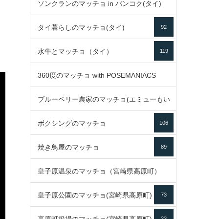
ソンクランのマッチョ in バンコク(タイ)
35
タイ暮らしのマッチョ(タイ)
92
85
水牛とマッチョ（タイ）
119
360度のマッチョ with POSEMANIACS
ブルーベリー農家のマッチョ(エミューもい
49
ボクシングのマッチョ
るよ)
106
72
焼き鳥屋のマッチョ
89
皇子原温泉のマッチョ（宮崎県高原町）
皇子原公園のマッチョ(宮崎県高原町)
73
133
23