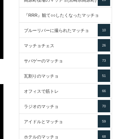
高原町役場のマッチョ(宮崎県高原町)
『RRR』観て○○したくなったマッチョ
ブルーリバーに撮られたマッチョ
10
16
マッチョチェス
26
サバゲーのマッチョ
73
瓦割りのマッチョ
51
オフィスで筋トレ
66
ラジオのマッチョ
70
アイドルとマッチョ
59
ホテルのマッチョ
68