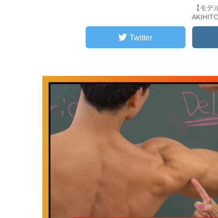
【モデ
AKIHI
Twitter