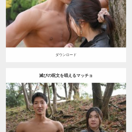
筋
ダウンロード
【YouTube】マッチョフリー素材メンバーが
ギネス世界記録…
ダウンロード
滅びの呪文を唱えるマッチョ
【TV】TBS番組「ひるおび」にてマッスルプ
ラスが紹介されま…
Update:
2021.07.8
TOKYO FMラジオ番組「ONE MORNING」
Category:
公園のマッチョ
その他
AKIHITO(細マッチョ)
大胸筋
腹筋
で紹介さ…