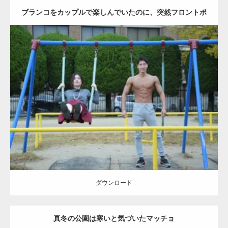
ブランコをカップルで楽しんでいたのに、突然フロントポ
ーズをするマッチョ
Update:
2021.07.6
Category:
公園のマッチョ
その他
AKIHITO(細マッチョ)
腹筋
大胸筋
ダウンロード
ダウンロード
真冬の公園は寒いと気づいたマッチョ