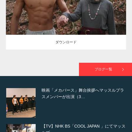
ダウンロード
NHK「所さん！事件ですよ」に取材されまし
た（6/8放送）
ダウンロード
映画「黄金泥棒」へマッスルプラスメンバー
が出演
ブログ一覧
映画「メカバース」舞台挨拶へマッスルプラ
スメンバーが出演（3…
【TV】NHK BS「COOL JAPAN 」にてマッス