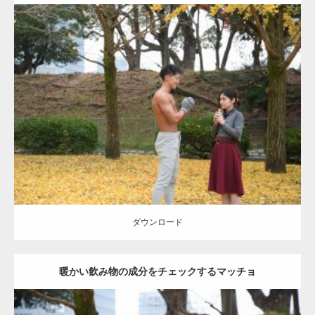
Update:
2021.07.8
Category:
公園のマッチョ
その他
AKIHITO(細マッチョ)
上腕三頭筋
肩
ダウンロード
ダウンロード
暖かい飲み物の成分をチェックするマッチョ