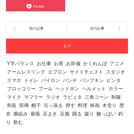
Pocket
前の記事
次の記事
タグ
Y字バランス
お仕事
お茶
お辞儀
かくれんぼ
アニメ
アームレスリング
エプロン
サイドチェスト
スタジオ
スマホ
トイレ
パイロン
パンチ
パンプキン
ビンタ
ブロッコリー
プール
ヘッドホン
ヘルメット
ホラー
マイク
マフラー
ラジオ
ラピュタ
三角コーン
制服
和装
喧嘩
帽子
引っ張る
押す
料理
映画
木登り
歴
史
腕組み
薔薇
豆まき
豆腐
踊る
蹴り
酸っぱい
釣
り
飲む