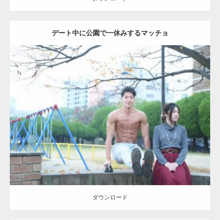
デート中に公園で一休みするマッチョ
Update:
2021.07.6
Category:
公園のマッチョ
その他
AKIHITO(細マッチョ)
腹筋
ダウンロード
ダウンロード