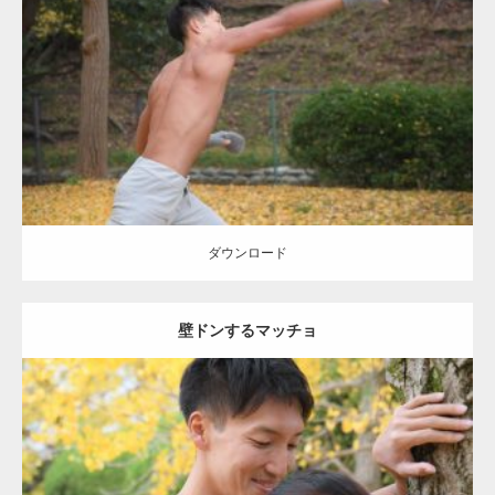
Update:
2021.07.8
Category:
公園のマッチョ
その他
AKIHITO(細マッチョ)
背中
ダウンロード
ダウンロード
壁ドンするマッチョ
Update:
2021.07.8
Category:
公園のマッチョ
その他
AKIHITO(細マッチョ)
大胸筋
肩
腹