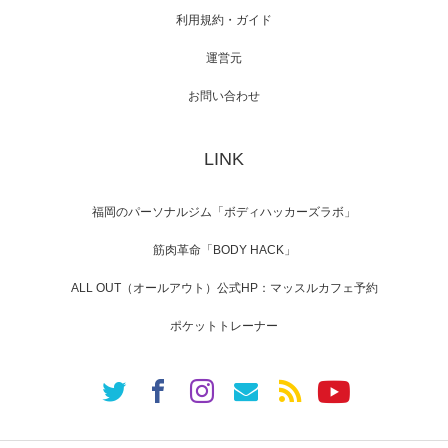
利用規約・ガイド
運営元
【TV】NHK BS「COOL JAPAN 」にてマッス
ルプ…
お問い合わせ
LINK
【WEB】「猫と焼き芋とマッチョ」の素材を
「ねとらぼ」さんに…
福岡のパーソナルジム「ボディハッカーズラボ」
筋肉革命「BODY HACK」
ALL OUT（オールアウト）公式HP：マッスルカフェ予約
ポケットトレーナー