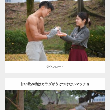
Update:
2021.07.8
Category:
公園のマッチョ
その他
AKIHITO(細マッチョ)
上腕三頭筋
肩
ダウンロード
ダウンロード
甘い飲み物はカラダがうけつけないマッチョ