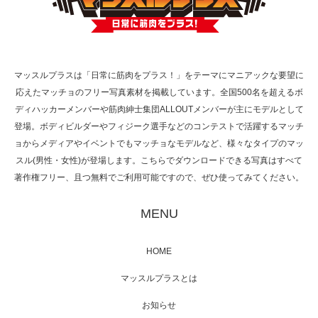
TOKYO FMラジオ番組「ONE MORNING」
で紹介さ…
マッスルプラスは「日常に筋肉をプラス！」をテーマにマニアックな要望に
応えたマッチョのフリー写真素材を掲載しています。全国500名を超えるボ
NHK「所さん！事件ですよ」に取材されまし
ディハッカーメンバーや筋肉紳士集団ALLOUTメンバーが主にモデルとして
た（6/8放送）
登場。ボディビルダーやフィジーク選手などのコンテストで活躍するマッチ
ョからメディアやイベントでもマッチョなモデルなど、様々なタイプのマッ
スル(男性・女性)が登場します。こちらでダウンロードできる写真はすべて
著作権フリー、且つ無料でご利用可能ですので、ぜひ使ってみてください。
映画「黄金泥棒」へマッスルプラスメンバー
が出演
MENU
HOME
映画「メカバース」舞台挨拶へマッスルプラ
マッスルプラスとは
スメンバーが出演（3…
お知らせ