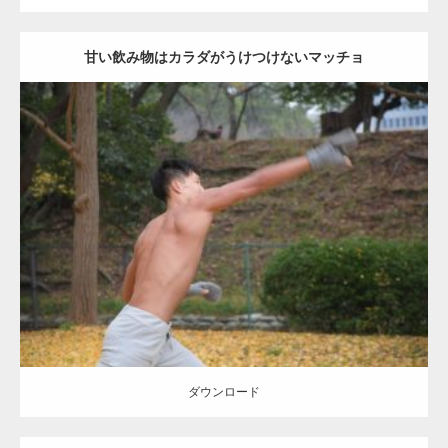
甘い飲み物はカラダがうけつけないマッチョ
Update:
2021.07.8
Category:
公園のマッチョ
その他
AKIHITO(細マッチョ)
背中
ダウンロード
ダウンロード