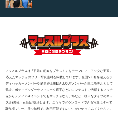
【TV】TBS番組「ひるおび」にてマッスルプ
ラスが紹介されま…
TOKYO FMラジオ番組「ONE MORNING」
で紹介さ…
マッスルプラスは「日常に筋肉をプラス！」をテーマにマニアックな要望に
応えたマッチョのフリー写真素材を掲載しています。全国500名を超えるボ
NHK「所さん！事件ですよ」に取材されまし
ディハッカーメンバーや筋肉紳士集団ALLOUTメンバーが主にモデルとして
た（6/8放送）
登場。ボディビルダーやフィジーク選手などのコンテストで活躍するマッチ
ョからメディアやイベントでもマッチョなモデルなど、様々なタイプのマッ
スル(男性・女性)が登場します。こちらでダウンロードできる写真はすべて
著作権フリー、且つ無料でご利用可能ですので、ぜひ使ってみてください。
映画「黄金泥棒」へマッスルプラスメンバー