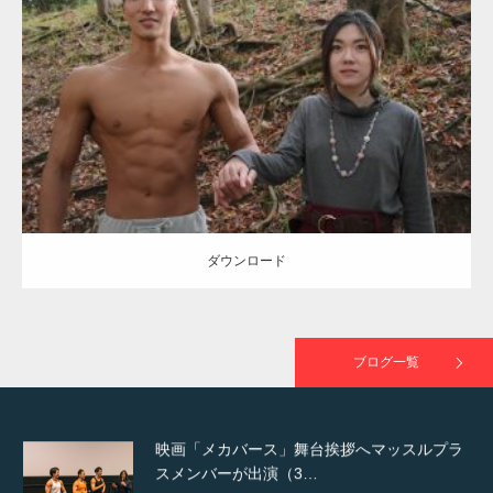
Update:
2021.07.8
TOKYO FMラジオ番組「ONE MORNING」
Category:
公園のマッチョ
その他
AKIHITO(細マッチョ)
大胸筋
腹筋
で紹介さ…
ダウンロード
NHK「所さん！事件ですよ」に取材されまし
た（6/8放送）
ダウンロード
映画「黄金泥棒」へマッスルプラスメンバー
が出演
ブログ一覧
映画「メカバース」舞台挨拶へマッスルプラ
スメンバーが出演（3…