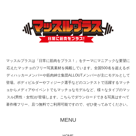
ラスが紹介されま…
TOKYO FMラジオ番組「ONE MORNING」
で紹介さ…
マッスルプラスは「日常に筋肉をプラス！」をテーマにマニアックな要望に
応えたマッチョのフリー写真素材を掲載しています。全国500名を超えるボ
NHK「所さん！事件ですよ」に取材されまし
ディハッカーメンバーや筋肉紳士集団ALLOUTメンバーが主にモデルとして
た（6/8放送）
登場。ボディビルダーやフィジーク選手などのコンテストで活躍するマッチ
ョからメディアやイベントでもマッチョなモデルなど、様々なタイプのマッ
スル(男性・女性)が登場します。こちらでダウンロードできる写真はすべて
著作権フリー、且つ無料でご利用可能ですので、ぜひ使ってみてください。
映画「黄金泥棒」へマッスルプラスメンバー
が出演
MENU