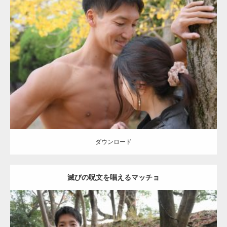
Update:
2021.07.8
Category:
公園のマッチョ
その他
AKIHITO(細マッチョ)
大胸筋
肩
腹
筋
ダウンロード
【YouTube】マッチョフリー素材メンバーが
ギネス世界記録…
ダウンロード
滅びの呪文を唱えるマッチョ
【TV】TBS番組「ひるおび」にてマッスルプ
ラスが紹介されま…