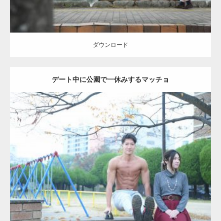
ダウンロード
デート中に公園で一休みするマッチョ
Update:
2021.07.6
Category:
公園のマッチョ
その他
AKIHITO(細マッチョ)
腹筋
ダウンロード