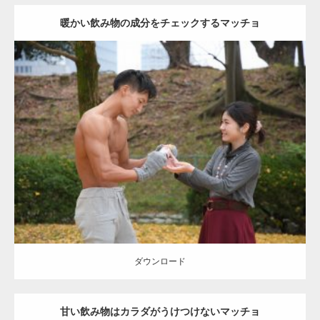
暖かい飲み物の成分をチェックするマッチョ
Update:
2021.07.8
Category:
公園のマッチョ
その他
AKIHITO(細マッチョ)
上腕三頭筋
肩
ダウンロード
ダウンロード
甘い飲み物はカラダがうけつけないマッチョ