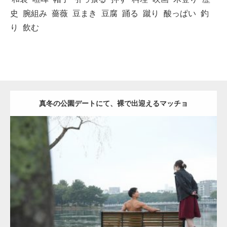
史
腕組み
薔薇
豆まき
豆腐
踊る
蹴り
酸っぱい
釣
り
飲む
真冬の公園デートにて、裸で出迎えるマッチョ
Update:
2021.07.8
Category:
公園のマッチョ
その他
AKIHITO(細マッチョ)
背中
ダウンロード