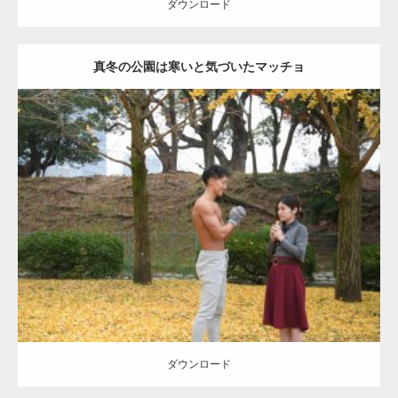
ダウンロード
真冬の公園は寒いと気づいたマッチョ
Update:
2021.07.8
Category:
公園のマッチョ
その他
AKIHITO(細マッチョ)
上腕三頭筋
肩
ダウンロード
ダウンロード