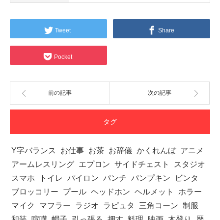
Tweet
Share
Pocket
前の記事
次の記事
タグ
Y字バランス
お仕事
お茶
お辞儀
かくれんぼ
アニメ
アームレスリング
エプロン
サイドチェスト
スタジオ
スマホ
トイレ
パイロン
パンチ
パンプキン
ビンタ
ブロッコリー
プール
ヘッドホン
ヘルメット
ホラー
マイク
マフラー
ラジオ
ラピュタ
三角コーン
制服
和装
喧嘩
帽子
引っ張る
押す
料理
映画
木登り
歴