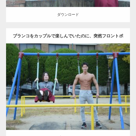
ダウンロード
ブランコをカップルで楽しんでいたのに、突然フロントポ
ーズをするマッチョ
Update:
2021.07.6
Category:
公園のマッチョ
その他
AKIHITO(細マッチョ)
腹筋
大胸筋
ダウンロード