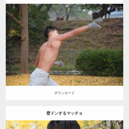
Update:
2021.07.8
Category:
公園のマッチョ
その他
AKIHITO(細マッチョ)
背中
ダウンロード
ダウンロード
壁ドンするマッチョ