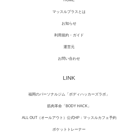
HOME
映画「メカバース」舞台挨拶へマッスルプラ
マッスルプラスとは
スメンバーが出演（3…
お知らせ
利用規約・ガイド
運営元
【TV】NHK BS「COOL JAPAN 」にてマッス
ルプ…
お問い合わせ
LINK
【WEB】「猫と焼き芋とマッチョ」の素材を
「ねとらぼ」さんに…
福岡のパーソナルジム「ボディハッカーズラボ」
筋肉革命「BODY HACK」
ALL OUT（オールアウト）公式HP：マッスルカフェ予約
ポケットトレーナー