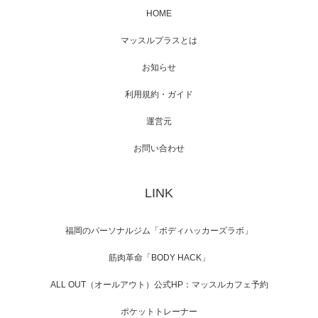
HOME
映画「メカバース」舞台挨拶へマッスルプラ
マッスルプラスとは
スメンバーが出演（3…
お知らせ
利用規約・ガイド
運営元
【TV】NHK BS「COOL JAPAN 」にてマッス
ルプ…
お問い合わせ
LINK
【WEB】「猫と焼き芋とマッチョ」の素材を
「ねとらぼ」さんに…
福岡のパーソナルジム「ボディハッカーズラボ」
筋肉革命「BODY HACK」
ALL OUT（オールアウト）公式HP：マッスルカフェ予約
ポケットトレーナー