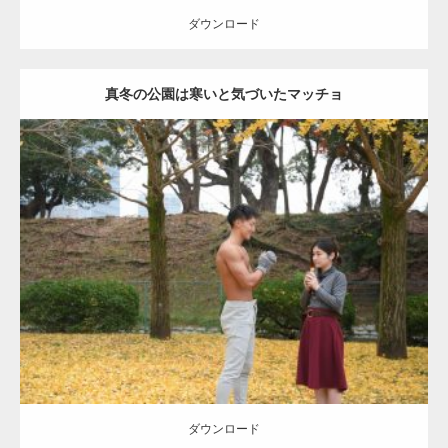
ダウンロード
真冬の公園は寒いと気づいたマッチョ
Update:
2021.07.8
Category:
公園のマッチョ
その他
AKIHITO(細マッチョ)
上腕三頭筋
肩
ダウンロード
ダウンロード