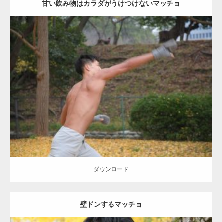
甘い飲み物はカラダがうけつけないマッチョ
Update:
2021.07.8
Category:
公園のマッチョ
その他
AKIHITO(細マッチョ)
背中
ダウンロード
ダウンロード
壁ドンするマッチョ