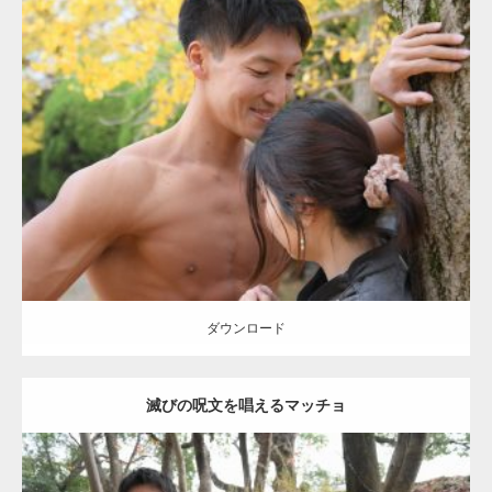
Update:
2021.07.8
Category:
公園のマッチョ
その他
AKIHITO(細マッチョ)
大胸筋
肩
腹
筋
ダウンロード
【YouTube】マッチョフリー素材メンバーが
ギネス世界記録…
ダウンロード
滅びの呪文を唱えるマッチョ
【TV】TBS番組「ひるおび」にてマッスルプ
ラスが紹介されま…