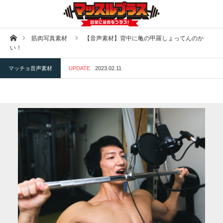
ホーム
筋肉写真素材
【音声素材】背中に亀の甲羅しょってんのか
い！
マッチョ音声素材
UPDATE
2023.02.11