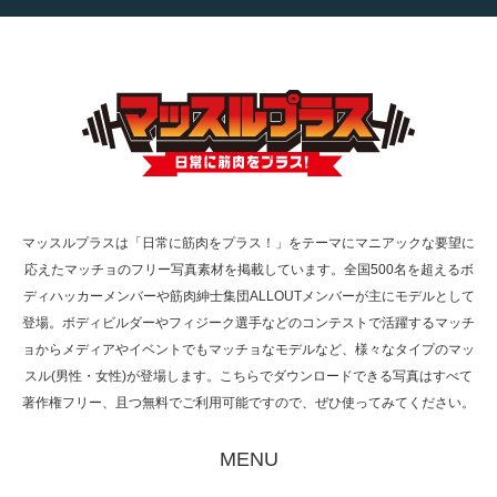
【TV】TBS番組「ひるおび」にてマッスルプ
ラスが紹介されま…
TOKYO FMラジオ番組「ONE MORNING」
で紹介さ…
マッスルプラスは「日常に筋肉をプラス！」をテーマにマニアックな要望に
応えたマッチョのフリー写真素材を掲載しています。全国500名を超えるボ
NHK「所さん！事件ですよ」に取材されまし
ディハッカーメンバーや筋肉紳士集団ALLOUTメンバーが主にモデルとして
た（6/8放送）
登場。ボディビルダーやフィジーク選手などのコンテストで活躍するマッチ
ョからメディアやイベントでもマッチョなモデルなど、様々なタイプのマッ
スル(男性・女性)が登場します。こちらでダウンロードできる写真はすべて
著作権フリー、且つ無料でご利用可能ですので、ぜひ使ってみてください。
映画「黄金泥棒」へマッスルプラスメンバー
が出演
MENU