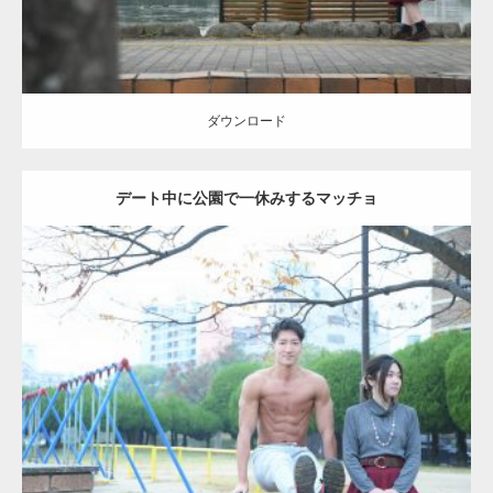
ダウンロード
デート中に公園で一休みするマッチョ
Update:
2021.07.6
Category:
公園のマッチョ
その他
AKIHITO(細マッチョ)
腹筋
ダウンロード