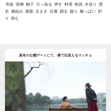
和装
喧嘩
帽子
引っ張る
押す
料理
映画
木登り
歴
史
腕組み
薔薇
豆まき
豆腐
踊る
蹴り
酸っぱい
釣
り
飲む
真冬の公園デートにて、裸で出迎えるマッチョ
Update:
2021.07.8
Category:
公園のマッチョ
その他
AKIHITO(細マッチョ)
背中
ダウンロード