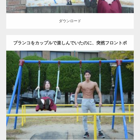
ダウンロード
ブランコをカップルで楽しんでいたのに、突然フロントポ
ーズをするマッチョ
Update:
2021.07.6
Category:
公園のマッチョ
その他
AKIHITO(細マッチョ)
腹筋
大胸筋
ダウンロード