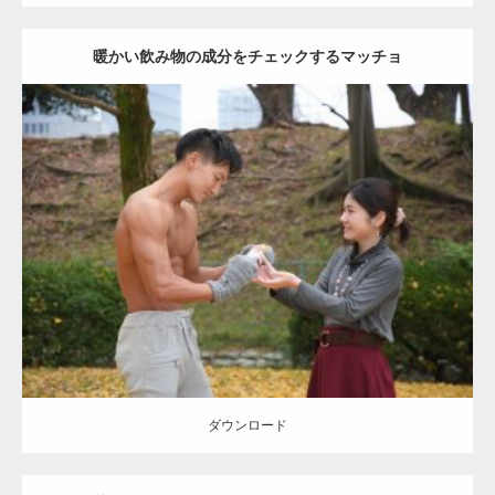
暖かい飲み物の成分をチェックするマッチョ
Update:
2021.07.8
Category:
公園のマッチョ
その他
AKIHITO(細マッチョ)
上腕三頭筋
肩
ダウンロード
ダウンロード