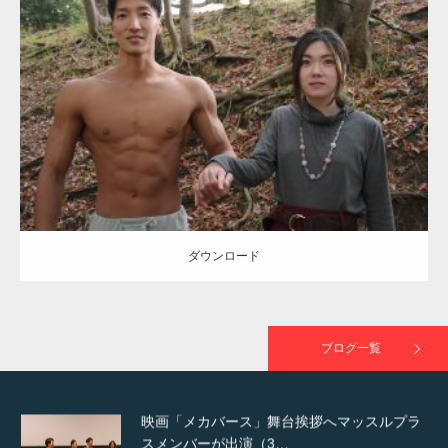
Update:
2021.07.8
TOKYO FMラジオ番組「ONE MORNING」
Category:
公園のマッチョ
その他
AKIHITO(細マッチョ)
大胸筋
腹筋
で紹介さ…
ダウンロード
NHK「所さん！事件ですよ」に取材されまし
た（6/8放送）
ダウンロード
映画「黄金泥棒」へマッスルプラスメンバー
が出演
ブログ一覧
映画「メカバース」舞台挨拶へマッスルプラ
スメンバーが出演（3…