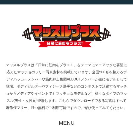
【TV】TBS番組「ひるおび」にてマッスルプ
ラスが紹介されま…
TOKYO FMラジオ番組「ONE MORNING」
で紹介さ…
マッスルプラスは「日常に筋肉をプラス！」をテーマにマニアックな要望に
応えたマッチョのフリー写真素材を掲載しています。全国500名を超えるボ
NHK「所さん！事件ですよ」に取材されまし
ディハッカーメンバーや筋肉紳士集団ALLOUTメンバーが主にモデルとして
た（6/8放送）
登場。ボディビルダーやフィジーク選手などのコンテストで活躍するマッチ
ョからメディアやイベントでもマッチョなモデルなど、様々なタイプのマッ
スル(男性・女性)が登場します。こちらでダウンロードできる写真はすべて
著作権フリー、且つ無料でご利用可能ですので、ぜひ使ってみてください。
映画「黄金泥棒」へマッスルプラスメンバー
が出演
MENU