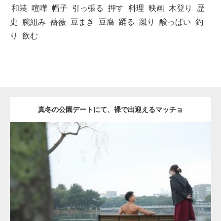
和装
喧嘩
帽子
引っ張る
押す
料理
映画
木登り
歴
史
腕組み
薔薇
豆まき
豆腐
踊る
蹴り
酸っぱい
釣
り
飲む
真冬の公園デートにて、裸で出迎えるマッチョ
Update:
2021.07.8
Category:
公園のマッチョ
その他
AKIHITO(細マッチョ)
背中
ダウンロード