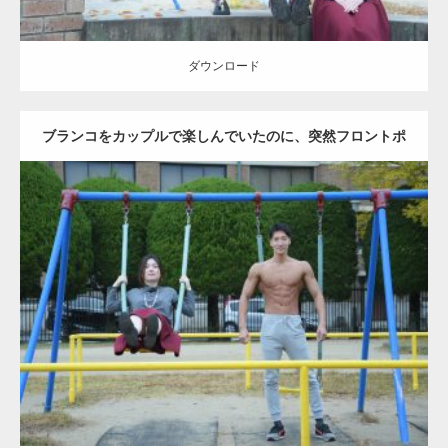
ダウンロード
ブランコをカップルで楽しんでいたのに、突然フロントポ
ーズをするマッチョ
Update:
2021.07.6
Category:
公園のマッチョ
その他
AKIHITO(細マッチョ)
腹筋
大胸筋
ダウンロード