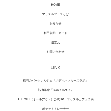
HOME
映画「メカバース」舞台挨拶へマッスルプラ
マッスルプラスとは
スメンバーが出演（3…
お知らせ
利用規約・ガイド
運営元
【TV】NHK BS「COOL JAPAN 」にてマッス
ルプ…
お問い合わせ
LINK
【WEB】「猫と焼き芋とマッチョ」の素材を
「ねとらぼ」さんに…
福岡のパーソナルジム「ボディハッカーズラボ」
筋肉革命「BODY HACK」
ALL OUT（オールアウト）公式HP：マッスルカフェ予約
ポケットトレーナー