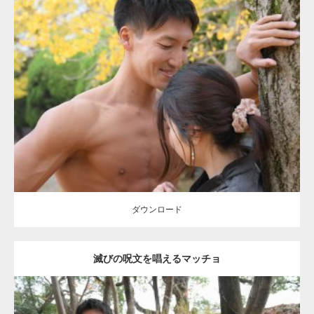
Update:
2021.07.8
Category:
公園のマッチョ
その他
AKIHITO(細マッチョ)
大胸筋
肩
腹
筋
ダウンロード
【YouTube】マッチョフリー素材メンバーが
ギネス世界記録…
ダウンロード
滅びの呪文を唱えるマッチョ
【TV】TBS番組「ひるおび」にてマッスルプ
ラスが紹介されま…