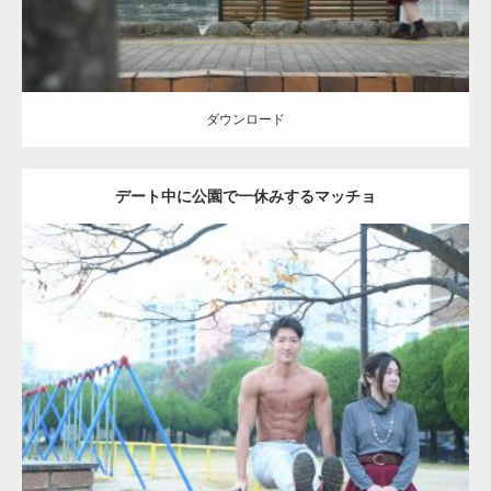
ダウンロード
デート中に公園で一休みするマッチョ
Update:
2021.07.6
Category:
公園のマッチョ
その他
AKIHITO(細マッチョ)
腹筋
ダウンロード