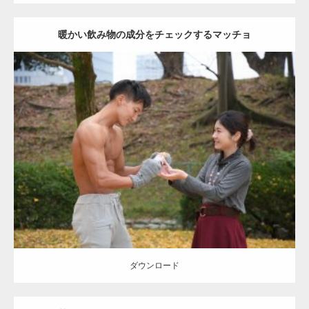
暖かい飲み物の成分をチェックするマッチョ
Update:
2021.07.8
Category:
公園のマッチョ
その他
AKIHITO(細マッチョ)
上腕三頭筋
肩
ダウンロード
ダウンロード