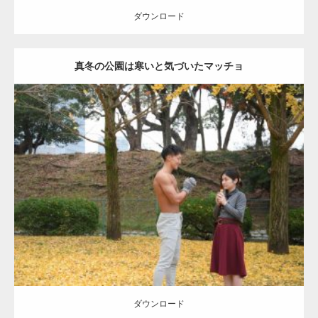
ダウンロード
真冬の公園は寒いと気づいたマッチョ
Update:
2021.07.8
Category:
公園のマッチョ
その他
AKIHITO(細マッチョ)
上腕三頭筋
肩
ダウンロード
ダウンロード