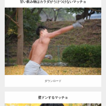
甘い飲み物はカラダがうけつけないマッチョ
Update:
2021.07.8
Category:
公園のマッチョ
その他
AKIHITO(細マッチョ)
背中
ダウンロード
ダウンロード
壁ドンするマッチョ