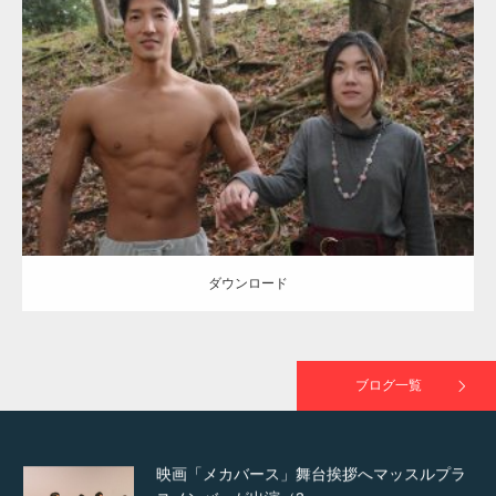
Update:
2021.07.8
TOKYO FMラジオ番組「ONE MORNING」
Category:
公園のマッチョ
その他
AKIHITO(細マッチョ)
大胸筋
腹筋
で紹介さ…
ダウンロード
NHK「所さん！事件ですよ」に取材されまし
た（6/8放送）
ダウンロード
映画「黄金泥棒」へマッスルプラスメンバー
が出演
ブログ一覧
映画「メカバース」舞台挨拶へマッスルプラ
スメンバーが出演（3…