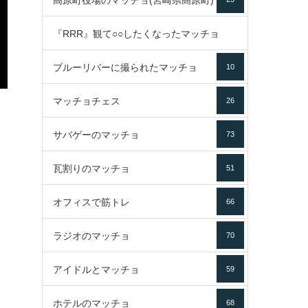
高原町役場のマッチョ(宮崎県高原町)
『RRR』観て○○したくなったマッチョ
ブルーリバーに撮られたマッチョ
10
16
マッチョチェス
26
サバゲーのマッチョ
73
瓦割りのマッチョ
51
オフィスで筋トレ
66
ラジオのマッチョ
70
アイドルとマッチョ
59
ホテルのマッチョ
68