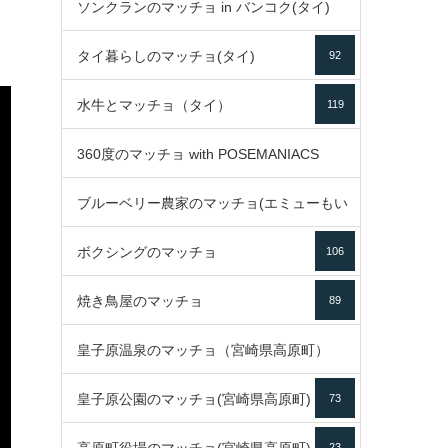
ソンクランのマッチョ in バンコク(タイ)
35
タイ暮らしのマッチョ(タイ)
92
85
水牛とマッチョ（タイ）
119
360度のマッチョ with POSEMANIACS
ブルーベリー農家のマッチョ(エミューもい
49
ボクシングのマッチョ
るよ)
106
72
焼き鳥屋のマッチョ
89
皇子原温泉のマッチョ（宮崎県高原町）
皇子原公園のマッチョ(宮崎県高原町)
73
133
23