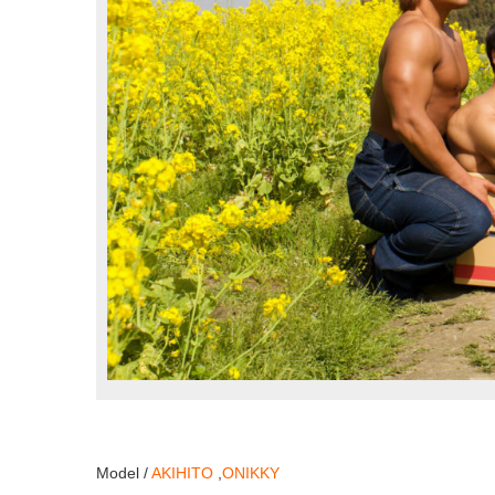
Model /
AKIHITO
,
ONIKKY