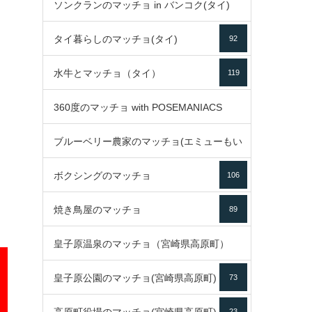
ソンクランのマッチョ in バンコク(タイ)
35
タイ暮らしのマッチョ(タイ)
92
85
水牛とマッチョ（タイ）
119
360度のマッチョ with POSEMANIACS
ブルーベリー農家のマッチョ(エミューもい
49
ボクシングのマッチョ
るよ)
106
72
焼き鳥屋のマッチョ
89
皇子原温泉のマッチョ（宮崎県高原町）
皇子原公園のマッチョ(宮崎県高原町)
73
133
23