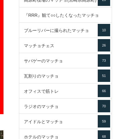
高原町役場のマッチョ(宮崎県高原町)
『RRR』観て○○したくなったマッチョ
ブルーリバーに撮られたマッチョ
10
16
マッチョチェス
26
サバゲーのマッチョ
73
瓦割りのマッチョ
51
オフィスで筋トレ
66
ラジオのマッチョ
70
アイドルとマッチョ
59
ホテルのマッチョ
68