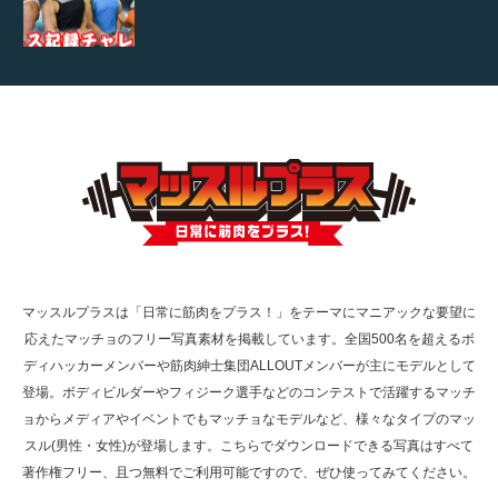
【TV】TBS番組「ひるおび」にてマッスルプ
ラスが紹介されま…
TOKYO FMラジオ番組「ONE MORNING」
で紹介さ…
マッスルプラスは「日常に筋肉をプラス！」をテーマにマニアックな要望に
応えたマッチョのフリー写真素材を掲載しています。全国500名を超えるボ
NHK「所さん！事件ですよ」に取材されまし
ディハッカーメンバーや筋肉紳士集団ALLOUTメンバーが主にモデルとして
た（6/8放送）
登場。ボディビルダーやフィジーク選手などのコンテストで活躍するマッチ
ョからメディアやイベントでもマッチョなモデルなど、様々なタイプのマッ
スル(男性・女性)が登場します。こちらでダウンロードできる写真はすべて
著作権フリー、且つ無料でご利用可能ですので、ぜひ使ってみてください。
映画「黄金泥棒」へマッスルプラスメンバー