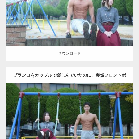
ダウンロード
ダウンロード
ブランコをカップルで楽しんでいたのに、突然フロントポ
ーズをするマッチョ
Update:
2021.07.6
Category:
公園のマッチョ
その他
AKIHITO(細マッチョ)
腹筋
大胸筋
ダウンロード