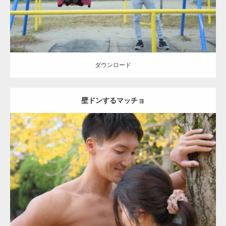
ダウンロード
壁ドンするマッチョ
Update:
2021.07.8
Category:
公園のマッチョ
その他
AKIHITO(細マッチョ)
腹筋
大胸筋
肩
ダウンロード