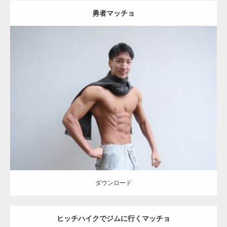
勇者マッチョ
Update:
2021.07.8
Category:
公園のマッチョ
その他
AKIHITO(細マッチョ)
大胸筋
肩
腹
筋
ダウンロード
【YouTube】マッチョフリー素材メンバーが
ギネス世界記録…
ダウンロード
ヒッチハイクでジムに行くマッチョ
【TV】TBS番組「ひるおび」にてマッスルプ