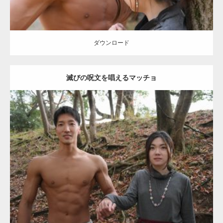
ダウンロード
滅びの呪文を唱えるマッチョ
Update:
2021.07.8
Category:
公園のマッチョ
その他
AKIHITO(細マッチョ)
大胸筋
腹筋
ダウンロード