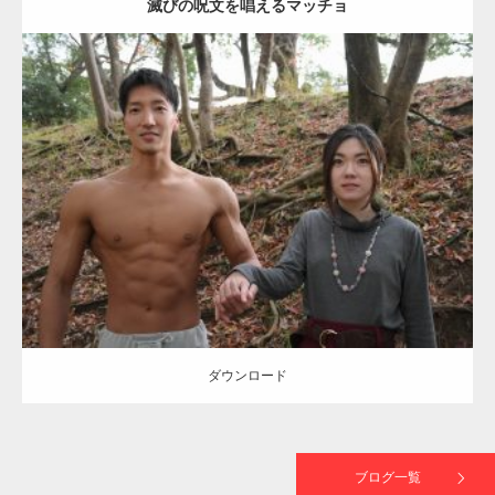
滅びの呪文を唱えるマッチョ
【TV】TBS番組「ひるおび」にてマッスルプ
ラスが紹介されま…
Update:
2021.07.8
TOKYO FMラジオ番組「ONE MORNING」
Category:
公園のマッチョ
その他
AKIHITO(細マッチョ)
大胸筋
腹筋
で紹介さ…
ダウンロード
NHK「所さん！事件ですよ」に取材されまし
た（6/8放送）
ダウンロード
映画「黄金泥棒」へマッスルプラスメンバー
が出演
ブログ一覧