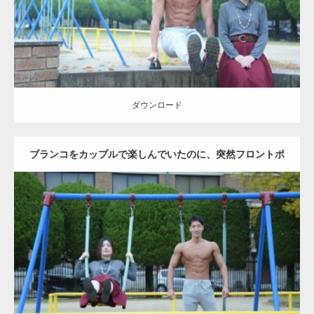
ダウンロード
ダウンロード
ブランコをカップルで楽しんでいたのに、突然フロントポ
ーズをするマッチョ
Update:
2021.07.6
Category:
公園のマッチョ
その他
AKIHITO(細マッチョ)
腹筋
大胸筋
ダウンロード