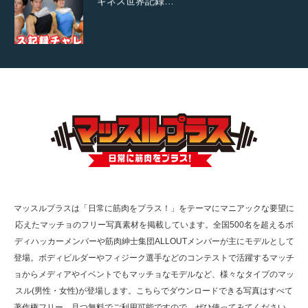
【TV】TBS番組「ひるおび」にてマッスルプ
ラスが紹介されま…
TOKYO FMラジオ番組「ONE MORNING」
で紹介さ…
マッスルプラスは「日常に筋肉をプラス！」をテーマにマニアックな要望に
応えたマッチョのフリー写真素材を掲載しています。全国500名を超えるボ
NHK「所さん！事件ですよ」に取材されまし
ディハッカーメンバーや筋肉紳士集団ALLOUTメンバーが主にモデルとして
た（6/8放送）
登場。ボディビルダーやフィジーク選手などのコンテストで活躍するマッチ
ョからメディアやイベントでもマッチョなモデルなど、様々なタイプのマッ
スル(男性・女性)が登場します。こちらでダウンロードできる写真はすべて
著作権フリー、且つ無料でご利用可能ですので、ぜひ使ってみてください。