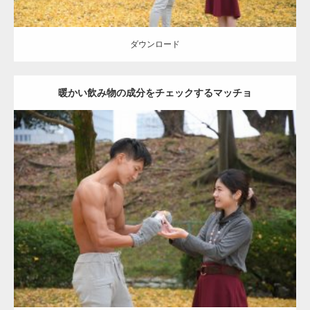
ダウンロード
暖かい飲み物の成分をチェックするマッチョ
Update:
2021.07.8
Category:
公園のマッチョ
その他
AKIHITO(細マッチョ)
上腕三頭筋
肩
ダウンロード