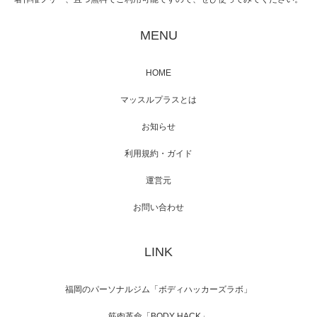
映画「黄金泥棒」へマッスルプラスメンバー
が出演
MENU
HOME
映画「メカバース」舞台挨拶へマッスルプラ
マッスルプラスとは
スメンバーが出演（3…
お知らせ
利用規約・ガイド
運営元
【TV】NHK BS「COOL JAPAN 」にてマッス
ルプ…
お問い合わせ
LINK
【WEB】「猫と焼き芋とマッチョ」の素材を
「ねとらぼ」さんに…
福岡のパーソナルジム「ボディハッカーズラボ」
筋肉革命「BODY HACK」