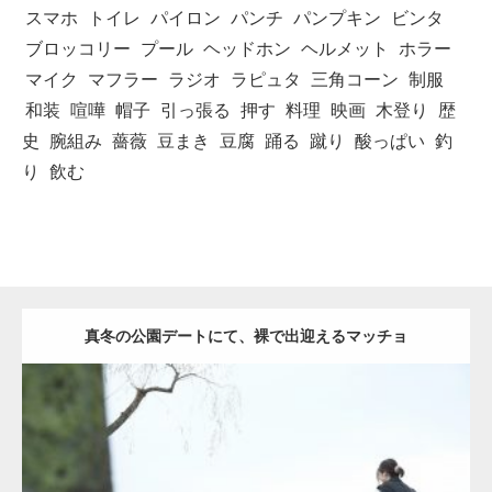
スマホ
トイレ
パイロン
パンチ
パンプキン
ビンタ
ブロッコリー
プール
ヘッドホン
ヘルメット
ホラー
マイク
マフラー
ラジオ
ラピュタ
三角コーン
制服
和装
喧嘩
帽子
引っ張る
押す
料理
映画
木登り
歴
史
腕組み
薔薇
豆まき
豆腐
踊る
蹴り
酸っぱい
釣
り
飲む
真冬の公園デートにて、裸で出迎えるマッチョ
Update:
2021.07.8