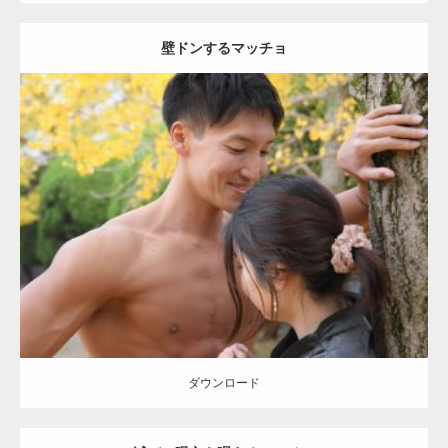
壁ドンするマッチョ
Update:
2021.07.8
Category:
公園のマッチョ
その他
AKIHITO(細マッチョ)
大胸筋
肩
腹
筋
ダウンロード
【YouTube】マッチョフリー素材メンバーが
ギネス世界記録…
ダウンロード