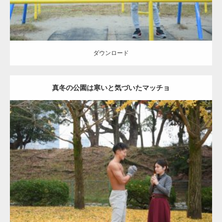
ダウンロード
真冬の公園は寒いと気づいたマッチョ
Update:
2021.07.8
Category:
公園のマッチョ
その他
AKIHITO(細マッチョ)
上腕三頭筋
肩
ダウンロード