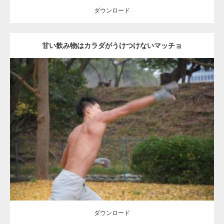
ダウンロード
甘い飲み物はカラダがうけつけないマッチョ
Update:
2021.07.8
Category:
公園のマッチョ
その他
AKIHITO(細マッチョ)
背中
ダウンロード
ダウンロード