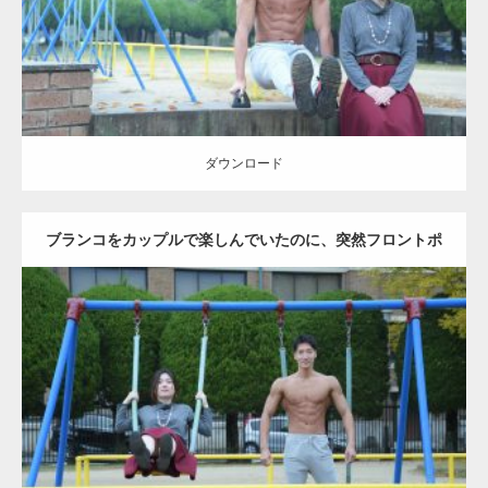
ダウンロード
ダウンロード
ブランコをカップルで楽しんでいたのに、突然フロントポ
ーズをするマッチョ
Update:
2021.07.6
Category:
公園のマッチョ
その他
AKIHITO(細マッチョ)
腹筋
大胸筋
ダウンロード