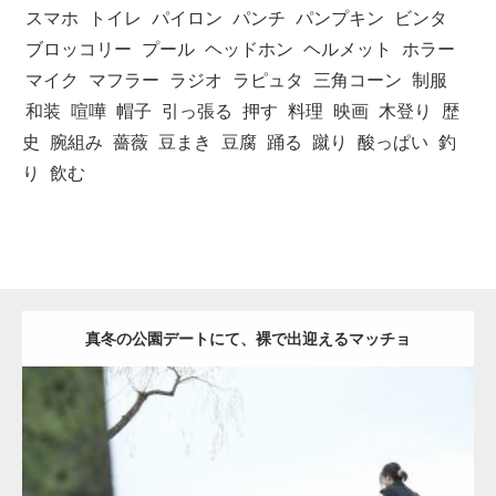
スマホ
トイレ
パイロン
パンチ
パンプキン
ビンタ
ブロッコリー
プール
ヘッドホン
ヘルメット
ホラー
マイク
マフラー
ラジオ
ラピュタ
三角コーン
制服
和装
喧嘩
帽子
引っ張る
押す
料理
映画
木登り
歴
史
腕組み
薔薇
豆まき
豆腐
踊る
蹴り
酸っぱい
釣
り
飲む
真冬の公園デートにて、裸で出迎えるマッチョ
Update:
2021.07.8