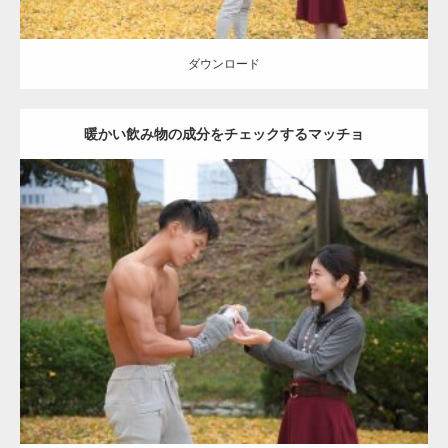
ダウンロード
暖かい飲み物の成分をチェックするマッチョ
Update:
2021.07.8
Category:
公園のマッチョ
その他
AKIHITO(細マッチョ)
上腕三頭筋
肩
ダウンロード