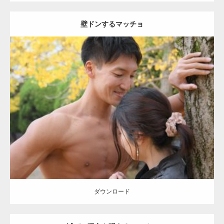
壁ドンするマッチョ
Update:
2021.07.8
Category:
公園のマッチョ
その他
AKIHITO(細マッチョ)
大胸筋
肩
腹
筋
ダウンロード
【YouTube】マッチョフリー素材メンバーが
ギネス世界記録…
ダウンロード