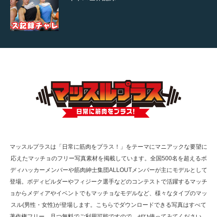
【TV】TBS番組「ひるおび」にてマッスルプ
ラスが紹介されま…
TOKYO FMラジオ番組「ONE MORNING」
で紹介さ…
マッスルプラスは「日常に筋肉をプラス！」をテーマにマニアックな要望に
応えたマッチョのフリー写真素材を掲載しています。全国500名を超えるボ
NHK「所さん！事件ですよ」に取材されまし
ディハッカーメンバーや筋肉紳士集団ALLOUTメンバーが主にモデルとして
た（6/8放送）
登場。ボディビルダーやフィジーク選手などのコンテストで活躍するマッチ
ョからメディアやイベントでもマッチョなモデルなど、様々なタイプのマッ
スル(男性・女性)が登場します。こちらでダウンロードできる写真はすべて
著作権フリー、且つ無料でご利用可能ですので、ぜひ使ってみてください。