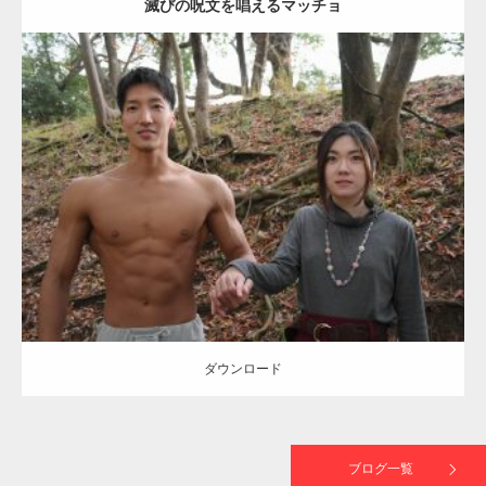
滅びの呪文を唱えるマッチョ
【TV】TBS番組「ひるおび」にてマッスルプ
ラスが紹介されま…
Update:
2021.07.8
TOKYO FMラジオ番組「ONE MORNING」
Category:
公園のマッチョ
その他
AKIHITO(細マッチョ)
大胸筋
腹筋
で紹介さ…
ダウンロード
NHK「所さん！事件ですよ」に取材されまし
た（6/8放送）
ダウンロード
映画「黄金泥棒」へマッスルプラスメンバー
が出演
ブログ一覧