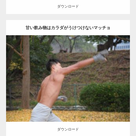
ダウンロード
甘い飲み物はカラダがうけつけないマッチョ
Update:
2021.07.8
Category:
公園のマッチョ
その他
AKIHITO(細マッチョ)
背中
ダウンロード
ダウンロード