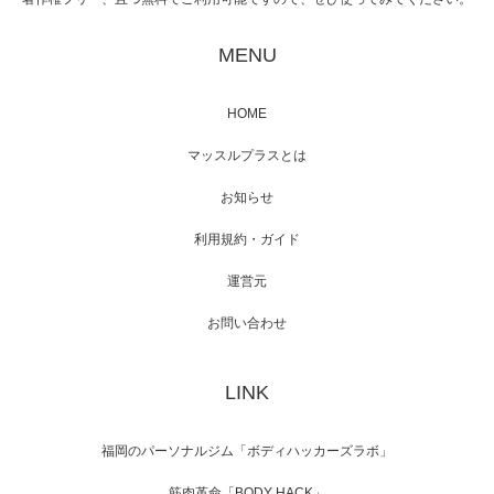
映画「黄金泥棒」へマッスルプラスメンバー
が出演
MENU
HOME
映画「メカバース」舞台挨拶へマッスルプラ
マッスルプラスとは
スメンバーが出演（3…
お知らせ
利用規約・ガイド
運営元
【TV】NHK BS「COOL JAPAN 」にてマッス
ルプ…
お問い合わせ
LINK
【WEB】「猫と焼き芋とマッチョ」の素材を
「ねとらぼ」さんに…
福岡のパーソナルジム「ボディハッカーズラボ」
筋肉革命「BODY HACK」