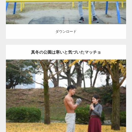
ダウンロード
真冬の公園は寒いと気づいたマッチョ
Update:
2021.07.8
Category:
公園のマッチョ
その他
AKIHITO(細マッチョ)
上腕三頭筋
肩
ダウンロード