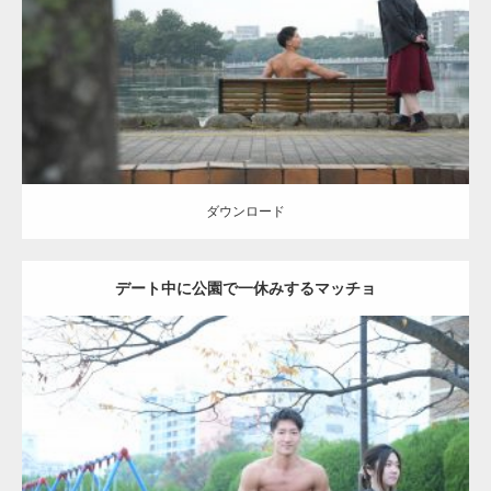
Category:
公園のマッチョ
その他
AKIHITO(細マッチョ)
背中
ダウンロード
ダウンロード
デート中に公園で一休みするマッチョ
Update:
2021.07.6
Category:
公園のマッチョ
その他
AKIHITO(細マッチョ)
腹筋