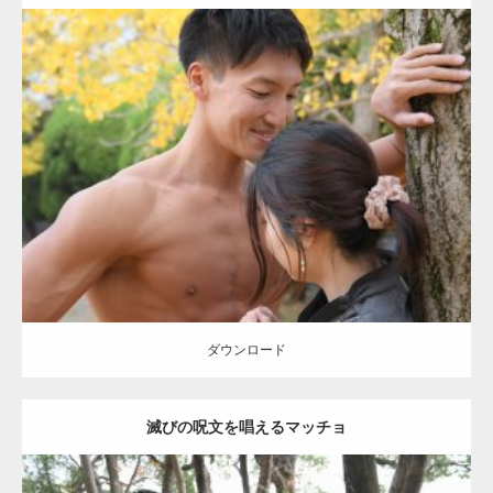
Update:
2021.07.8
Category:
公園のマッチョ
その他
AKIHITO(細マッチョ)
大胸筋
肩
腹
筋
ダウンロード
【YouTube】マッチョフリー素材メンバーが
ギネス世界記録…
ダウンロード
滅びの呪文を唱えるマッチョ
【TV】TBS番組「ひるおび」にてマッスルプ
ラスが紹介されま…