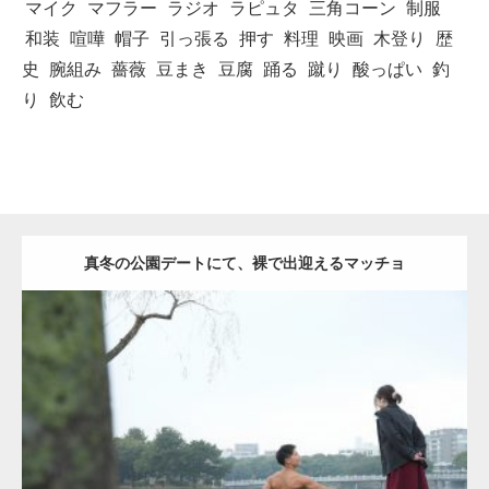
マイク
マフラー
ラジオ
ラピュタ
三角コーン
制服
和装
喧嘩
帽子
引っ張る
押す
料理
映画
木登り
歴
史
腕組み
薔薇
豆まき
豆腐
踊る
蹴り
酸っぱい
釣
り
飲む
真冬の公園デートにて、裸で出迎えるマッチョ
Update:
2021.07.8
Category:
公園のマッチョ
その他
AKIHITO(細マッチョ)
背中
ダウンロード