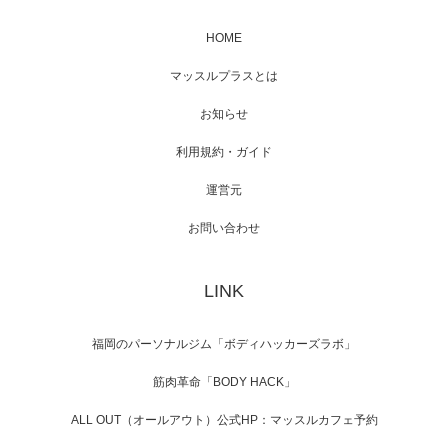
HOME
映画「メカバース」舞台挨拶へマッスルプラ
マッスルプラスとは
スメンバーが出演（3…
お知らせ
利用規約・ガイド
運営元
【TV】NHK BS「COOL JAPAN 」にてマッス
ルプ…
お問い合わせ
LINK
【WEB】「猫と焼き芋とマッチョ」の素材を
「ねとらぼ」さんに…
福岡のパーソナルジム「ボディハッカーズラボ」
筋肉革命「BODY HACK」
ALL OUT（オールアウト）公式HP：マッスルカフェ予約