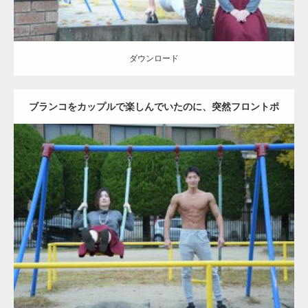
ダウンロード
ブランコをカップルで楽しんでいたのに、突然フロントポ
ーズをするマッチョ
Update:
2021.07.6
Category:
公園のマッチョ
その他
AKIHITO(細マッチョ)
腹筋
大胸筋
ダウンロード