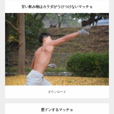
甘い飲み物はカラダがうけつけないマッチョ
Update:
2021.07.8
Category:
公園のマッチョ
その他
AKIHITO(細マッチョ)
背中
ダウンロード
ダウンロード
壁ドンするマッチョ