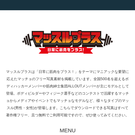
【TV】TBS番組「ひるおび」にてマッスルプ
ラスが紹介されま…
TOKYO FMラジオ番組「ONE MORNING」
で紹介さ…
マッスルプラスは「日常に筋肉をプラス！」をテーマにマニアックな要望に
応えたマッチョのフリー写真素材を掲載しています。全国500名を超えるボ
NHK「所さん！事件ですよ」に取材されまし
ディハッカーメンバーや筋肉紳士集団ALLOUTメンバーが主にモデルとして
た（6/8放送）
登場。ボディビルダーやフィジーク選手などのコンテストで活躍するマッチ
ョからメディアやイベントでもマッチョなモデルなど、様々なタイプのマッ
スル(男性・女性)が登場します。こちらでダウンロードできる写真はすべて
著作権フリー、且つ無料でご利用可能ですので、ぜひ使ってみてください。
映画「黄金泥棒」へマッスルプラスメンバー
が出演
MENU