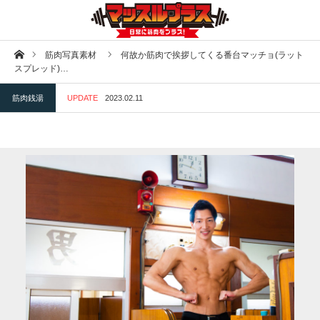
ホーム
筋肉写真素材
何故か筋肉で挨拶してくる番台マッチョ(ラット
スプレッド)…
筋肉銭湯
UPDATE
2023.02.11