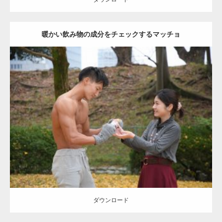
暖かい飲み物の成分をチェックするマッチョ
Update:
2021.07.8
Category:
公園のマッチョ
その他
AKIHITO(細マッチョ)
上腕三頭筋
肩
ダウンロード
ダウンロード