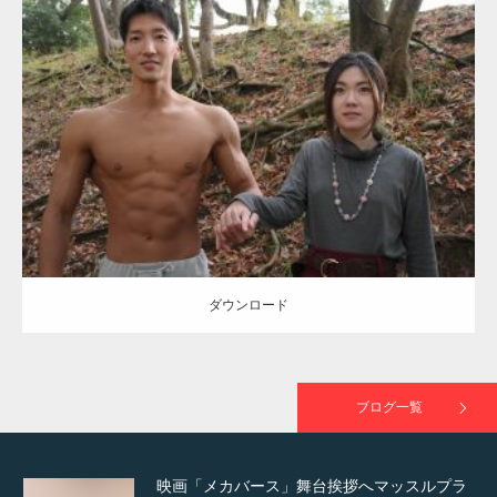
Update:
2021.07.8
TOKYO FMラジオ番組「ONE MORNING」
Category:
公園のマッチョ
その他
AKIHITO(細マッチョ)
大胸筋
腹筋
で紹介さ…
ダウンロード
NHK「所さん！事件ですよ」に取材されまし
た（6/8放送）
ダウンロード
映画「黄金泥棒」へマッスルプラスメンバー
が出演
ブログ一覧
映画「メカバース」舞台挨拶へマッスルプラ