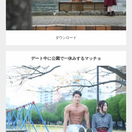
ダウンロード
デート中に公園で一休みするマッチョ
Update:
2021.07.6
Category:
公園のマッチョ
その他
AKIHITO(細マッチョ)
腹筋
ダウンロード