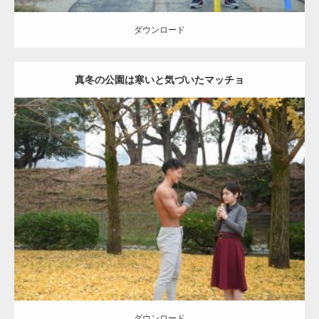
ダウンロード
真冬の公園は寒いと気づいたマッチョ
Update:
2021.07.8
Category:
公園のマッチョ
その他
AKIHITO(細マッチョ)
上腕三頭筋
肩
ダウンロード
ダウンロード