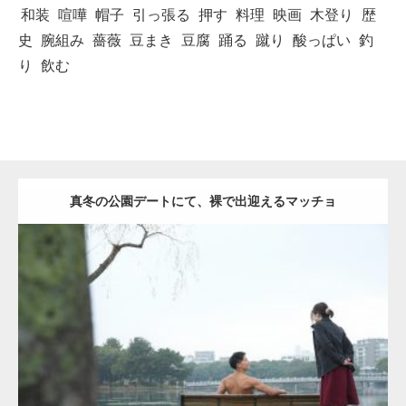
和装
喧嘩
帽子
引っ張る
押す
料理
映画
木登り
歴
史
腕組み
薔薇
豆まき
豆腐
踊る
蹴り
酸っぱい
釣
り
飲む
真冬の公園デートにて、裸で出迎えるマッチョ
Update:
2021.07.8
Category:
公園のマッチョ
その他
AKIHITO(細マッチョ)
背中
ダウンロード