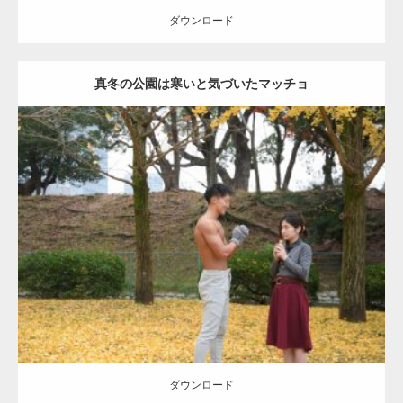
ダウンロード
真冬の公園は寒いと気づいたマッチョ
Update:
2021.07.8
Category:
公園のマッチョ
その他
AKIHITO(細マッチョ)
上腕三頭筋
肩
ダウンロード
ダウンロード