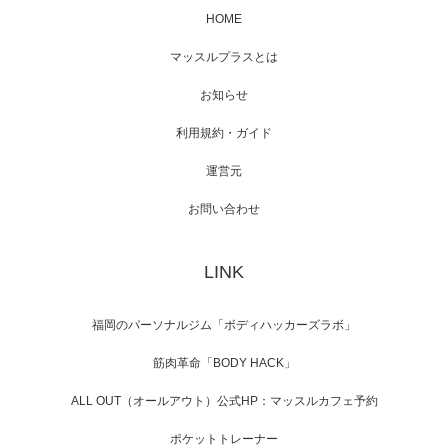
HOME
映画「メカバース」舞台挨拶へマッスルプラ
マッスルプラスとは
スメンバーが出演（3…
お知らせ
利用規約・ガイド
運営元
【TV】NHK BS「COOL JAPAN 」にてマッス
ルプ…
お問い合わせ
LINK
【WEB】「猫と焼き芋とマッチョ」の素材を
「ねとらぼ」さんに…
福岡のパーソナルジム「ボディハッカーズラボ」
筋肉革命「BODY HACK」
ALL OUT（オールアウト）公式HP：マッスルカフェ予約
ポケットトレーナー