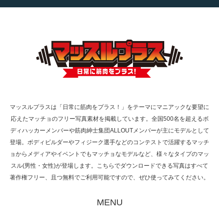
【TV】TBS番組「ひるおび」にてマッスルプ
ラスが紹介されま…
TOKYO FMラジオ番組「ONE MORNING」
で紹介さ…
マッスルプラスは「日常に筋肉をプラス！」をテーマにマニアックな要望に
応えたマッチョのフリー写真素材を掲載しています。全国500名を超えるボ
NHK「所さん！事件ですよ」に取材されまし
ディハッカーメンバーや筋肉紳士集団ALLOUTメンバーが主にモデルとして
た（6/8放送）
登場。ボディビルダーやフィジーク選手などのコンテストで活躍するマッチ
ョからメディアやイベントでもマッチョなモデルなど、様々なタイプのマッ
スル(男性・女性)が登場します。こちらでダウンロードできる写真はすべて
著作権フリー、且つ無料でご利用可能ですので、ぜひ使ってみてください。
映画「黄金泥棒」へマッスルプラスメンバー
が出演
MENU