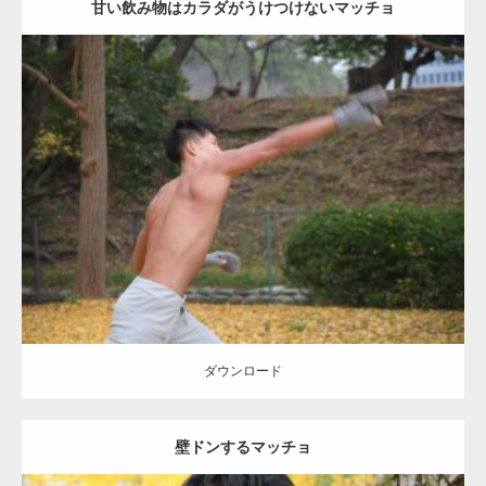
甘い飲み物はカラダがうけつけないマッチョ
Update:
2021.07.8
Category:
公園のマッチョ
その他
AKIHITO(細マッチョ)
背中
ダウンロード
ダウンロード
壁ドンするマッチョ