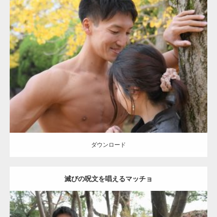
Update:
2021.07.8
Category:
公園のマッチョ
その他
AKIHITO(細マッチョ)
大胸筋
肩
腹
筋
ダウンロード
【YouTube】マッチョフリー素材メンバーが
ギネス世界記録…
ダウンロード
滅びの呪文を唱えるマッチョ
【TV】TBS番組「ひるおび」にてマッスルプ
ラスが紹介されま…