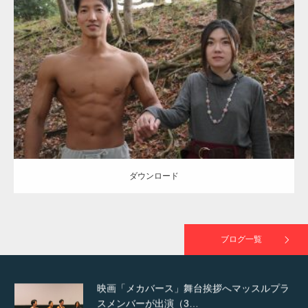
Update:
2021.07.8
TOKYO FMラジオ番組「ONE MORNING」
Category:
公園のマッチョ
その他
AKIHITO(細マッチョ)
大胸筋
腹筋
で紹介さ…
ダウンロード
NHK「所さん！事件ですよ」に取材されまし
た（6/8放送）
ダウンロード
映画「黄金泥棒」へマッスルプラスメンバー
が出演
ブログ一覧
映画「メカバース」舞台挨拶へマッスルプラ
スメンバーが出演（3…