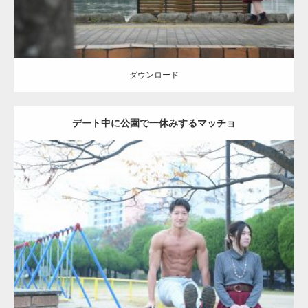
ダウンロード
デート中に公園で一休みするマッチョ
Update:
2021.07.6
Category:
公園のマッチョ
その他
AKIHITO(細マッチョ)
腹筋
ダウンロード