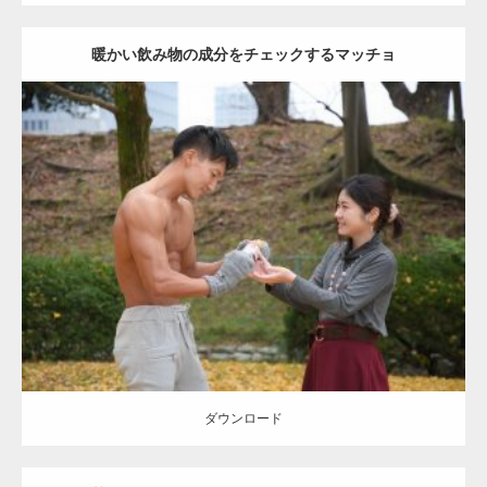
暖かい飲み物の成分をチェックするマッチョ
Update:
2021.07.8
Category:
公園のマッチョ
その他
AKIHITO(細マッチョ)
上腕三頭筋
肩
ダウンロード
ダウンロード