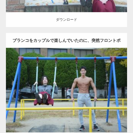
ダウンロード
ブランコをカップルで楽しんでいたのに、突然フロントポ
ーズをするマッチョ
Update:
2021.07.6
Category:
公園のマッチョ
その他
AKIHITO(細マッチョ)
腹筋
大胸筋
ダウンロード