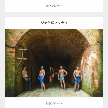
ダウンロード
ジャケ写マッチョ
Update:
2023.09.10
Category:
森のマッチョ
inori
SOSUKE
外資系筋肉
AKIHITO(細マッ
チョ)
ダウンロード
ダウンロード