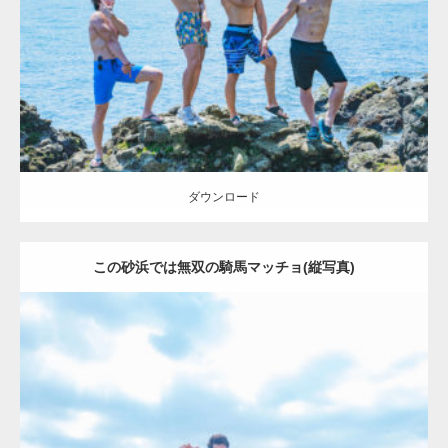
Category:
海のマッチョ2
inori
AKIHITO(細マッチョ)
SOSUKE
外資系
筋肉
腹筋
ダウンロード
ダウンロード
この砂浜では無双の騎馬マッチョ(縦写真)
Update:
2023.09.6
Category:
海のマッチョ2
inori
AKIHITO(細マッチョ)
SOSUKE
外資系
筋肉