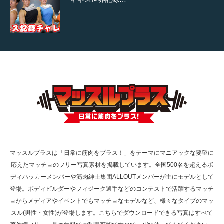
【TV】TBS番組「ひるおび」にてマッスルプ
ラスが紹介されま…
TOKYO FMラジオ番組「ONE MORNING」
で紹介さ…
マッスルプラスは「日常に筋肉をプラス！」をテーマにマニアックな要望に
応えたマッチョのフリー写真素材を掲載しています。全国500名を超えるボ
NHK「所さん！事件ですよ」に取材されまし
ディハッカーメンバーや筋肉紳士集団ALLOUTメンバーが主にモデルとして
た（6/8放送）
登場。ボディビルダーやフィジーク選手などのコンテストで活躍するマッチ
ョからメディアやイベントでもマッチョなモデルなど、様々なタイプのマッ
スル(男性・女性)が登場します。こちらでダウンロードできる写真はすべて