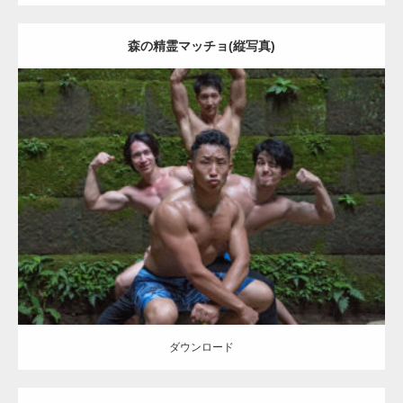
森の精霊マッチョ(縦写真)
Update:
2023.09.6
Category:
森のマッチョ
inori
AKIHITO(細マッチョ)
SOSUKE
外資系
筋肉
ダウンロード
【YouTube】マッチョフリー素材メンバーが
ギネス世界記録…
ダウンロード