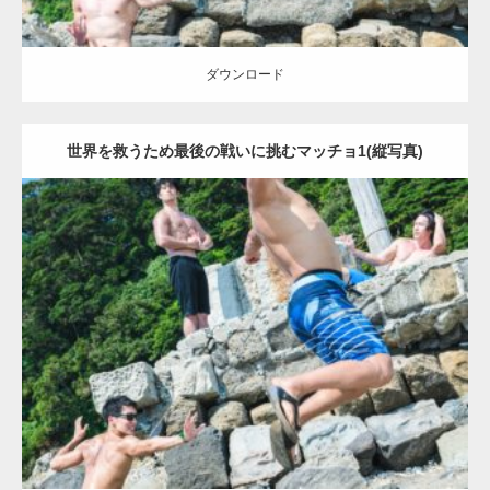
ダウンロード
世界を救うため最後の戦いに挑むマッチョ1(縦写真)
Update:
2021.07.7
Category:
海のマッチョ2
inori
AKIHITO(細マッチョ)
SOSUKE
外資系
筋肉
闘うマッチョ
ダウンロード