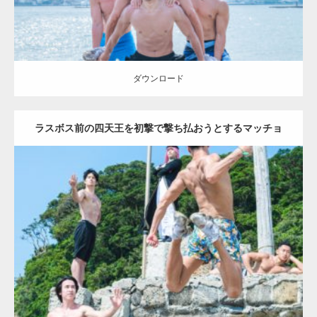
ダウンロード
ラスボス前の四天王を初撃で撃ち払おうとするマッチョ
(縦写真)
Update:
2023.09.6
Category:
海のマッチョ2
inori
AKIHITO(細マッチョ)
SOSUKE
外資系
筋肉
背中
闘うマッチョ
ダウンロード