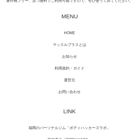
著作権フリー、且つ無料でご利用可能ですので、ぜひ使ってみてください。
映画「黄金泥棒」へマッスルプラスメンバー
が出演
MENU
HOME
映画「メカバース」舞台挨拶へマッスルプラ
マッスルプラスとは
スメンバーが出演（3…
お知らせ
利用規約・ガイド
運営元
【TV】NHK BS「COOL JAPAN 」にてマッス
ルプ…
お問い合わせ
LINK
【WEB】「猫と焼き芋とマッチョ」の素材を
「ねとらぼ」さんに…
福岡のパーソナルジム「ボディハッカーズラボ」