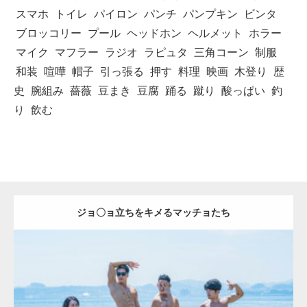
スマホ
トイレ
パイロン
パンチ
パンプキン
ビンタ
ブロッコリー
プール
ヘッドホン
ヘルメット
ホラー
マイク
マフラー
ラジオ
ラピュタ
三角コーン
制服
和装
喧嘩
帽子
引っ張る
押す
料理
映画
木登り
歴
史
腕組み
薔薇
豆まき
豆腐
踊る
蹴り
酸っぱい
釣
り
飲む
ジョ〇ョ立ちをキメるマッチョたち
Update:
2023.09.6