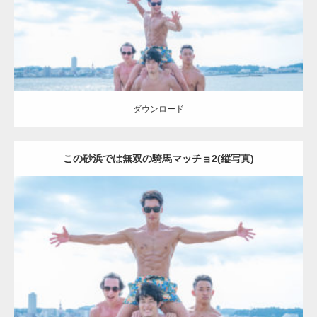
ダウンロード
ダウンロード
この砂浜では無双の騎馬マッチョ2(縦写真)
Update:
2023.09.6
Category:
海のマッチョ2
外資系筋肉
AKIHITO(細マッチョ)
SOSUKE
ダウンロード