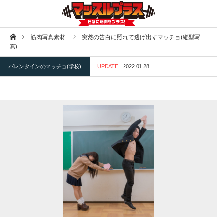
ホーム
筋肉写真素材
突然の告白に照れて逃げ出すマッチョ(縦型写
真)
バレンタインのマッチョ(学校)
UPDATE
2022.01.28