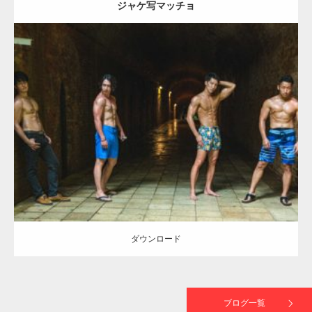
ジャケ写マッチョ
【TV】TBS番組「ひるおび」にてマッスルプ
ラスが紹介されま…
Update:
2023.09.10
TOKYO FMラジオ番組「ONE MORNING」
Category:
森のマッチョ
inori
外資系筋肉
AKIHITO(細マッチョ)
で紹介さ…
SOSUKE
肩
腹筋
ダウンロード
NHK「所さん！事件ですよ」に取材されまし
た（6/8放送）
ダウンロード
映画「黄金泥棒」へマッスルプラスメンバー
が出演
ブログ一覧